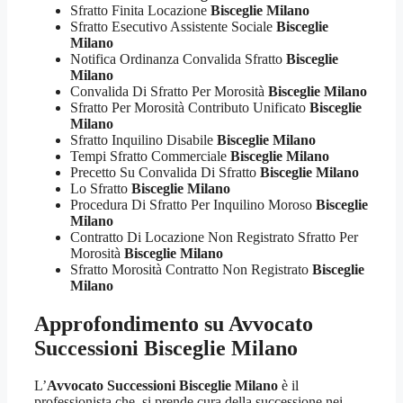
Sfratto Finita Locazione
Bisceglie Milano
Sfratto Esecutivo Assistente Sociale
Bisceglie
Milano
Notifica Ordinanza Convalida Sfratto
Bisceglie
Milano
Convalida Di Sfratto Per Morosità
Bisceglie Milano
Sfratto Per Morosità Contributo Unificato
Bisceglie
Milano
Sfratto Inquilino Disabile
Bisceglie Milano
Tempi Sfratto Commerciale
Bisceglie Milano
Precetto Su Convalida Di Sfratto
Bisceglie Milano
Lo Sfratto
Bisceglie Milano
Procedura Di Sfratto Per Inquilino Moroso
Bisceglie
Milano
Contratto Di Locazione Non Registrato Sfratto Per
Morosità
Bisceglie Milano
Sfratto Morosità Contratto Non Registrato
Bisceglie
Milano
Approfondimento su
Avvocato
Successioni Bisceglie Milano
L’
Avvocato Successioni Bisceglie Milano
è il
professionista che, si prende cura della successione nei