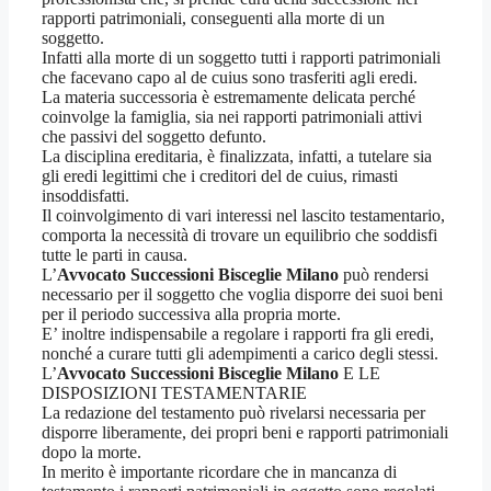
rapporti patrimoniali, conseguenti alla morte di un
soggetto.
Infatti alla morte di un soggetto tutti i rapporti patrimoniali
che facevano capo al de cuius sono trasferiti agli eredi.
La materia successoria è estremamente delicata perché
coinvolge la famiglia, sia nei rapporti patrimoniali attivi
che passivi del soggetto defunto.
La disciplina ereditaria, è finalizzata, infatti, a tutelare sia
gli eredi legittimi che i creditori del de cuius, rimasti
insoddisfatti.
Il coinvolgimento di vari interessi nel lascito testamentario,
comporta la necessità di trovare un equilibrio che soddisfi
tutte le parti in causa.
L’
Avvocato Successioni Bisceglie Milano
può rendersi
necessario per il soggetto che voglia disporre dei suoi beni
per il periodo successiva alla propria morte.
E’ inoltre indispensabile a regolare i rapporti fra gli eredi,
nonché a curare tutti gli adempimenti a carico degli stessi.
L’
Avvocato Successioni Bisceglie Milano
E LE
DISPOSIZIONI TESTAMENTARIE
La redazione del testamento può rivelarsi necessaria per
disporre liberamente, dei propri beni e rapporti patrimoniali
dopo la morte.
In merito è importante ricordare che in mancanza di