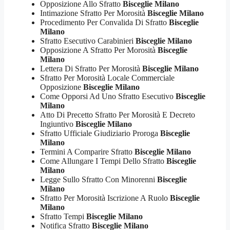
Opposizione Allo Sfratto
Bisceglie Milano
Intimazione Sfratto Per Morosità
Bisceglie Milano
Procedimento Per Convalida Di Sfratto
Bisceglie
Milano
Sfratto Esecutivo Carabinieri
Bisceglie Milano
Opposizione A Sfratto Per Morosità
Bisceglie
Milano
Lettera Di Sfratto Per Morosità
Bisceglie Milano
Sfratto Per Morosità Locale Commerciale
Opposizione
Bisceglie Milano
Come Opporsi Ad Uno Sfratto Esecutivo
Bisceglie
Milano
Atto Di Precetto Sfratto Per Morosità E Decreto
Ingiuntivo
Bisceglie Milano
Sfratto Ufficiale Giudiziario Proroga
Bisceglie
Milano
Termini A Comparire Sfratto
Bisceglie Milano
Come Allungare I Tempi Dello Sfratto
Bisceglie
Milano
Legge Sullo Sfratto Con Minorenni
Bisceglie
Milano
Sfratto Per Morosità Iscrizione A Ruolo
Bisceglie
Milano
Sfratto Tempi
Bisceglie Milano
Notifica Sfratto
Bisceglie Milano