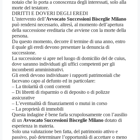
notaio che lo porta a conoscenza degli interessati, solo alla
morte del testatore.
DIRITTI E DOVERI DEGLI EREDI
L’intervento dell’
Avvocato Successioni Bisceglie Milano
può rendersi necessario, altresì, al momento dell’apertura
della successione ereditaria che avviene con la morte della
persona.
Da questo momento, decorre il termine di una anno, entro
il quale gli eredi devono presentare la denuncia di
successione.
La successione si apre nel luogo di domicilio del de cuius,
dove saranno individuati gli uffici competenti per gli
incombenti amministrativi.
Gli eredi devono individuare i rapporti patrimoniali che
facevano capo al defunto ed in particolare:
– La titolarità di conti correnti
– Di libretti di risparmio o di deposito o di polizze
assicurative
– L’eventualità di finanziamenti o mutui in corso
– La proprietà di immobili
Questa indagine è bene farla scrupolosamente con l’ausilio
di un
Avvocato Successioni Bisceglie Milano
dotato di
esperienza in materia.
Solo una valutazione ben fatta, del patrimonio attivo e
passivo, può determinare l’opportunità di accettare o meno