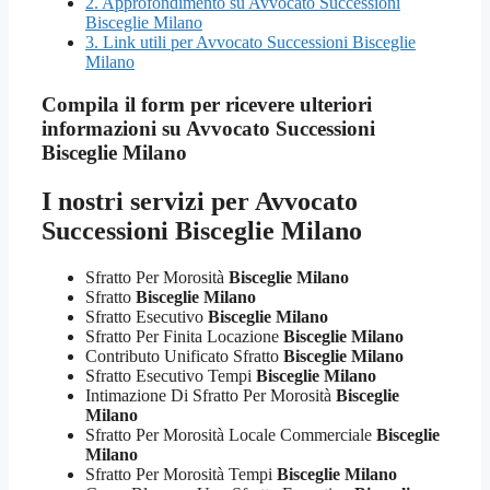
2.
Approfondimento su Avvocato Successioni
Bisceglie Milano
3.
Link utili per Avvocato Successioni Bisceglie
Milano
Compila il form per ricevere ulteriori
informazioni su
Avvocato Successioni
Bisceglie Milano
I nostri servizi per
Avvocato
Successioni Bisceglie Milano
Sfratto Per Morosità
Bisceglie Milano
Sfratto
Bisceglie Milano
Sfratto Esecutivo
Bisceglie Milano
Sfratto Per Finita Locazione
Bisceglie Milano
Contributo Unificato Sfratto
Bisceglie Milano
Sfratto Esecutivo Tempi
Bisceglie Milano
Intimazione Di Sfratto Per Morosità
Bisceglie
Milano
Sfratto Per Morosità Locale Commerciale
Bisceglie
Milano
Sfratto Per Morosità Tempi
Bisceglie Milano