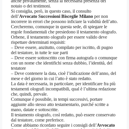
anche privatamente, senza la necessaria presenza del
notaio o dei testimoni.
Si consiglia, però, in questo caso, il consulto
dell’
Avvocato Successioni Bisceglie Milano
per non
incorrere in errori che possono inficiare la validità dell’atto.
Cercheremo, comunque in questa sede, di spiegare le
regole fondamentali che presiedono il testamento olografo.
Orbene, il testamento olografo per essere valido deve
rispettare determinati requisiti:
– Deve essere, anzitutto, compilato per iscritto, di pugno
del testatore, in tutte le sue parti
– Deve essere sottoscritto con firma autografa o comunque
con un nome che identifichi senza dubbio, l’identità, del
testatore
– Deve contenere la data, cioè l’indicazione dell’anno, del
mese e del giorno in cui l’atto è stato redatto.
La data è necessaria, in particolare, per identificare fra più
testamenti olografi incompatibili, qual è l’ultima redazione
che, quindi, prevale.
Comunque è possibile, in tempi successivi, portare
aggiunte allo stesso atto testamentario, purché scritte a
mano, datate e sottoscritte.
Il testamento olografo, così redatto, può essere conservato
dal testatore, come preferisce.
Come abbiamo ricordato seguire i consigli dell’
Avvocato