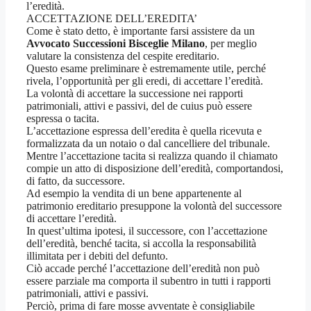
l’eredità.
ACCETTAZIONE DELL’EREDITA’
Come è stato detto, è importante farsi assistere da un
Avvocato Successioni Bisceglie Milano
, per meglio
valutare la consistenza del cespite ereditario.
Questo esame preliminare è estremamente utile, perché
rivela, l’opportunità per gli eredi, di accettare l’eredità.
La volontà di accettare la successione nei rapporti
patrimoniali, attivi e passivi, del de cuius può essere
espressa o tacita.
L’accettazione espressa dell’eredita è quella ricevuta e
formalizzata da un notaio o dal cancelliere del tribunale.
Mentre l’accettazione tacita si realizza quando il chiamato
compie un atto di disposizione dell’eredità, comportandosi,
di fatto, da successore.
Ad esempio la vendita di un bene appartenente al
patrimonio ereditario presuppone la volontà del successore
di accettare l’eredità.
In quest’ultima ipotesi, il successore, con l’accettazione
dell’eredità, benché tacita, si accolla la responsabilità
illimitata per i debiti del defunto.
Ciò accade perché l’accettazione dell’eredità non può
essere parziale ma comporta il subentro in tutti i rapporti
patrimoniali, attivi e passivi.
Perciò, prima di fare mosse avventate è consigliabile