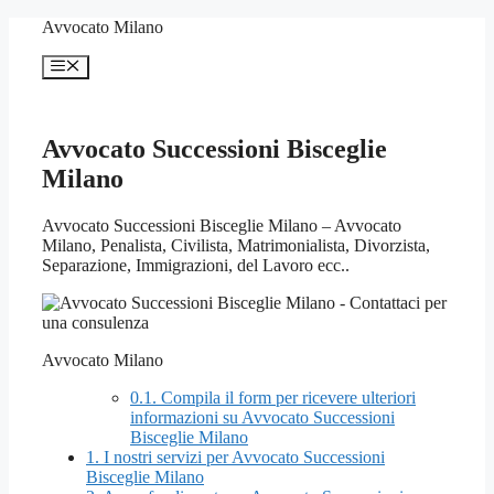
Vai
Avvocato Milano
al
contenuto
Menu
Avvocato Successioni Bisceglie
Milano
Avvocato Successioni Bisceglie Milano – Avvocato
Milano, Penalista, Civilista, Matrimonialista, Divorzista,
Separazione, Immigrazioni, del Lavoro ecc..
Avvocato Milano
0.1.
Compila il form per ricevere ulteriori
informazioni su Avvocato Successioni
Bisceglie Milano
1.
I nostri servizi per Avvocato Successioni
Bisceglie Milano