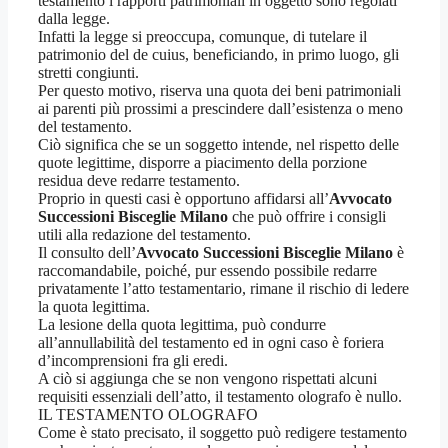
testamento i rapporti patrimoniali in oggetto sono regolati
dalla legge.
Infatti la legge si preoccupa, comunque, di tutelare il
patrimonio del de cuius, beneficiando, in primo luogo, gli
stretti congiunti.
Per questo motivo, riserva una quota dei beni patrimoniali
ai parenti più prossimi a prescindere dall’esistenza o meno
del testamento.
Ciò significa che se un soggetto intende, nel rispetto delle
quote legittime, disporre a piacimento della porzione
residua deve redarre testamento.
Proprio in questi casi è opportuno affidarsi all’
Avvocato
Successioni Bisceglie Milano
che può offrire i consigli
utili alla redazione del testamento.
Il consulto dell’
Avvocato Successioni Bisceglie Milano
è
raccomandabile, poiché, pur essendo possibile redarre
privatamente l’atto testamentario, rimane il rischio di ledere
la quota legittima.
La lesione della quota legittima, può condurre
all’annullabilità del testamento ed in ogni caso è foriera
d’incomprensioni fra gli eredi.
A ciò si aggiunga che se non vengono rispettati alcuni
requisiti essenziali dell’atto, il testamento olografo è nullo.
IL TESTAMENTO OLOGRAFO
Come è stato precisato, il soggetto può redigere testamento