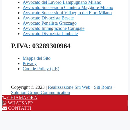
Avvocato del Lavoro Lampugnano Milano
Avvocato Successioni Cimitero Maggiore Milano
Avvocato Successioni Villaggio dei Fiori Milano
Avvocato Divorzista Besate
Avvocato Penalista Grezzago
Avvocato Immigrazione Carugate
Avvocato Divorzista Limbiate
P.IVA: 03289300964
Mappa del Sito
Privacy
Cookie Policy (UE)
Copyright © 2023 |
Realizzazione Siti Web
-
Siti Roma
-
Solution Group Communication
CHIAMA ORA
WHATSAPP
CONTATTI