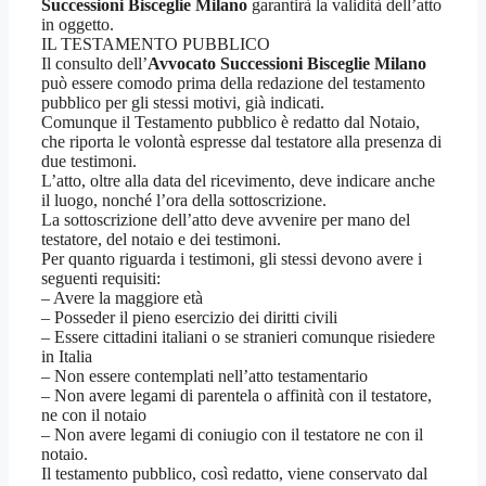
Successioni Bisceglie Milano
garantirà la validità dell’atto
in oggetto.
IL TESTAMENTO PUBBLICO
Il consulto dell’
Avvocato Successioni Bisceglie Milano
può essere comodo prima della redazione del testamento
pubblico per gli stessi motivi, già indicati.
Comunque il Testamento pubblico è redatto dal Notaio,
che riporta le volontà espresse dal testatore alla presenza di
due testimoni.
L’atto, oltre alla data del ricevimento, deve indicare anche
il luogo, nonché l’ora della sottoscrizione.
La sottoscrizione dell’atto deve avvenire per mano del
testatore, del notaio e dei testimoni.
Per quanto riguarda i testimoni, gli stessi devono avere i
seguenti requisiti:
– Avere la maggiore età
– Posseder il pieno esercizio dei diritti civili
– Essere cittadini italiani o se stranieri comunque risiedere
in Italia
– Non essere contemplati nell’atto testamentario
– Non avere legami di parentela o affinità con il testatore,
ne con il notaio
– Non avere legami di coniugio con il testatore ne con il
notaio.
Il testamento pubblico, così redatto, viene conservato dal