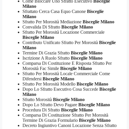
Come Bloccare Uno Sfratto Esecutivo
Bisceglie
Milano
Sfrattato Cerca Casa Equo Canone
Bisceglie
Milano
Sfratto Per Morosità Mediazione
Bisceglie Milano
Convalida Di Sfratto
Bisceglie Milano
Sfratto Per Morosità Locazione Commerciale
Bisceglie Milano
Contributo Unificato Sfratto Per Morosità
Bisceglie
Milano
Termine Di Grazia Sfratto
Bisceglie Milano
Iscrizione A Ruolo Sfratto
Bisceglie Milano
Comparsa Di Costituzione E Risposta Sfratto Per
Morosità Fac Simile
Bisceglie Milano
Sfratto Per Morosità Locale Commerciale Come
Difendersi
Bisceglie Milano
Sfratto Per Morosità Modello
Bisceglie Milano
Dopo Lo Sfratto Esecutivo Cosa Succede
Bisceglie
Milano
Sfratto Morosità
Bisceglie Milano
Dopo Lo Sfratto Devo Pagare
Bisceglie Milano
Procedura Di Sfratto
Bisceglie Milano
Comparsa Di Costituzione Sfratto Per Morosità
Termine Di Grazia Formulario
Bisceglie Milano
Decreto Ingiuntivo Canoni Locazione Senza Sfratto