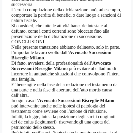
successoria.
L’errata compilazione della dichiarazione può, ad esempio,
comportare la perdita di benefici o dare luogo a sanzioni di
natura fiscale.
Si consideri, che tutte le attività bancarie intestate al
defunto, come i conti correnti sono bloccate fino alla
presentazione della dichiarazione di successione.
CONCLUSIONI
Nella presente trattazione abbiamo delineato, solo in parte,
l’importante lavoro svolto dall’
Avvocato Successioni
Bisceglie Milano
.
Di fatto, avvalersi della professionalità dell’
Avvocato
Successioni Bisceglie Milano
può evitare al cittadino di
incorrere in antipatiche situazioni che coinvolgono l’intera
sua famiglia.
E’ bene agire nella fase della redazione del testamento da
una parte e nella fase di apertura dell’atto mortis causa
dall’altra.
In ogni caso l’
Avvocato Successioni Bisceglie Milano
può intervenire anche nelle ipotesi di patologia del
testamento come avviene con l’azione di riduzione.
Infatti, la legge, tutela la posizione degli stretti congiunti
del de cuius (legittimari), riservandogli una quota del
patrimonio dello stesso.
Può infatti verificarsi l’ipotesi che la porzione riservata al