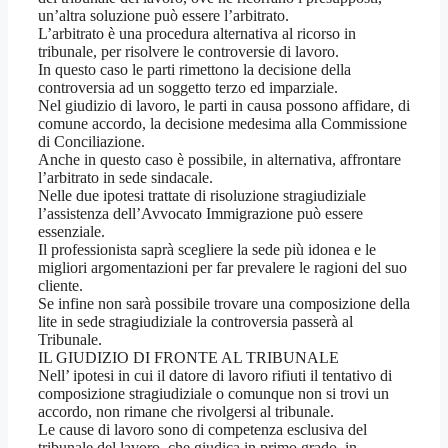
un’altra soluzione può essere l’arbitrato.
L’arbitrato è una procedura alternativa al ricorso in
tribunale, per risolvere le controversie di lavoro.
In questo caso le parti rimettono la decisione della
controversia ad un soggetto terzo ed imparziale.
Nel giudizio di lavoro, le parti in causa possono affidare, di
comune accordo, la decisione medesima alla Commissione
di Conciliazione.
Anche in questo caso è possibile, in alternativa, affrontare
l’arbitrato in sede sindacale.
Nelle due ipotesi trattate di risoluzione stragiudiziale
l’assistenza dell’Avvocato Immigrazione può essere
essenziale.
Il professionista saprà scegliere la sede più idonea e le
migliori argomentazioni per far prevalere le ragioni del suo
cliente.
Se infine non sarà possibile trovare una composizione della
lite in sede stragiudiziale la controversia passerà al
Tribunale.
IL GIUDIZIO DI FRONTE AL TRIBUNALE
Nell’ ipotesi in cui il datore di lavoro rifiuti il tentativo di
composizione stragiudiziale o comunque non si trovi un
accordo, non rimane che rivolgersi al tribunale.
Le cause di lavoro sono di competenza esclusiva del
tribunale del lavoro, che giudica in primo grado, in