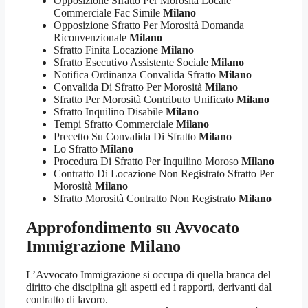
Opposizione Sfratto Per Morosità Locale
Commerciale Fac Simile
Milano
Opposizione Sfratto Per Morosità Domanda
Riconvenzionale
Milano
Sfratto Finita Locazione
Milano
Sfratto Esecutivo Assistente Sociale
Milano
Notifica Ordinanza Convalida Sfratto
Milano
Convalida Di Sfratto Per Morosità
Milano
Sfratto Per Morosità Contributo Unificato
Milano
Sfratto Inquilino Disabile
Milano
Tempi Sfratto Commerciale
Milano
Precetto Su Convalida Di Sfratto
Milano
Lo Sfratto
Milano
Procedura Di Sfratto Per Inquilino Moroso
Milano
Contratto Di Locazione Non Registrato Sfratto Per
Morosità
Milano
Sfratto Morosità Contratto Non Registrato
Milano
Approfondimento su
Avvocato
Immigrazione Milano
L’Avvocato Immigrazione si occupa di quella branca del
diritto che disciplina gli aspetti ed i rapporti, derivanti dal
contratto di lavoro.