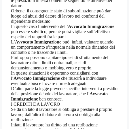
le prestazioni in essa contenute seguendo le direttive del
datore.
Orbene, il conseguente stato di subordinazione può dar
luogo ad abusi del datore di lavoro nei confronti del
dipendente medesimo.
In questo caso l’intervento dell’
Avvocato Immigrazione
può essere salvifico, perché potrà vigilare sull’effettivo
rispetto dei rapporti fra le parti.
L’
Avvocato Immigrazione
può, infatti, valutare quando
un comportamento s’inquadra nella normale dinamica del
contratto o ne trascende i limiti.
Purtroppo possono capitare ipotesi di sfruttamento del
lavoratore oltre i limiti contrattuali, casi di
demansionamento o mobbing vero e proprio.
In queste situazioni è opportuno consigliarsi con
l’
Avvocato Immigrazione
che riuscirà a individuare
eventuali abusi e trovare i rimedi adeguati.
D’altra parte la legge prevede specifici interventi a presidio
della posizione debole del lavoratore, che l’
Avvocato
Immigrazione
ben conosce.
I CREDITI DA LAVORO
Se da un lato il lavoratore si obbliga a prestare il proprio
lavoro, dall’altro il datore di lavoro si obbliga alla
retribuzione.
Infatti il lavoratore ha diritto ad una retribuzione