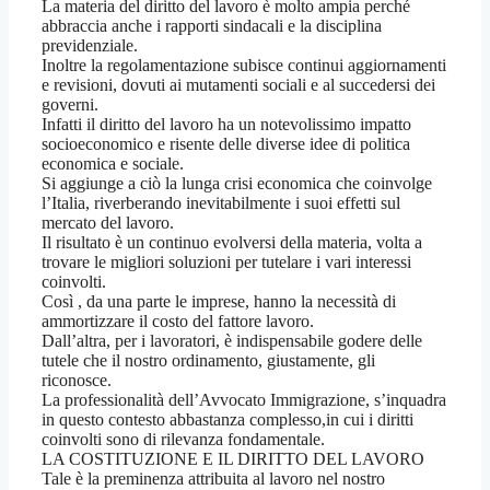
La materia del diritto del lavoro è molto ampia perché
abbraccia anche i rapporti sindacali e la disciplina
previdenziale.
Inoltre la regolamentazione subisce continui aggiornamenti
e revisioni, dovuti ai mutamenti sociali e al succedersi dei
governi.
Infatti il diritto del lavoro ha un notevolissimo impatto
socioeconomico e risente delle diverse idee di politica
economica e sociale.
Si aggiunge a ciò la lunga crisi economica che coinvolge
l’Italia, riverberando inevitabilmente i suoi effetti sul
mercato del lavoro.
Il risultato è un continuo evolversi della materia, volta a
trovare le migliori soluzioni per tutelare i vari interessi
coinvolti.
Così , da una parte le imprese, hanno la necessità di
ammortizzare il costo del fattore lavoro.
Dall’altra, per i lavoratori, è indispensabile godere delle
tutele che il nostro ordinamento, giustamente, gli
riconosce.
La professionalità dell’Avvocato Immigrazione, s’inquadra
in questo contesto abbastanza complesso,in cui i diritti
coinvolti sono di rilevanza fondamentale.
LA COSTITUZIONE E IL DIRITTO DEL LAVORO
Tale è la preminenza attribuita al lavoro nel nostro