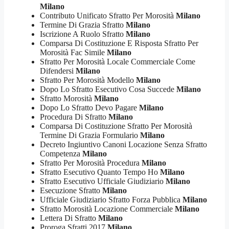
Milano
Contributo Unificato Sfratto Per Morosità
Milano
Termine Di Grazia Sfratto
Milano
Iscrizione A Ruolo Sfratto
Milano
Comparsa Di Costituzione E Risposta Sfratto Per
Morosità Fac Simile
Milano
Sfratto Per Morosità Locale Commerciale Come
Difendersi
Milano
Sfratto Per Morosità Modello
Milano
Dopo Lo Sfratto Esecutivo Cosa Succede
Milano
Sfratto Morosità
Milano
Dopo Lo Sfratto Devo Pagare
Milano
Procedura Di Sfratto
Milano
Comparsa Di Costituzione Sfratto Per Morosità
Termine Di Grazia Formulario
Milano
Decreto Ingiuntivo Canoni Locazione Senza Sfratto
Competenza
Milano
Sfratto Per Morosità Procedura
Milano
Sfratto Esecutivo Quanto Tempo Ho
Milano
Sfratto Esecutivo Ufficiale Giudiziario
Milano
Esecuzione Sfratto
Milano
Ufficiale Giudiziario Sfratto Forza Pubblica
Milano
Sfratto Morosità Locazione Commerciale
Milano
Lettera Di Sfratto
Milano
Proroga Sfratti 2017
Milano