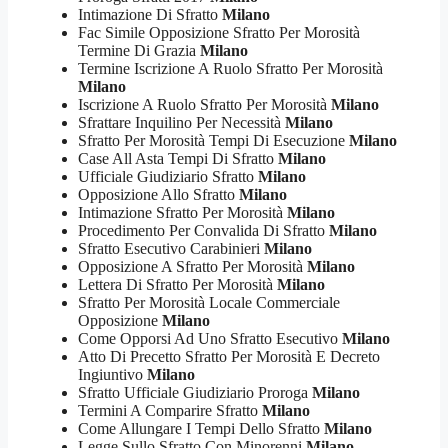
Intimazione Di Sfratto
Milano
Fac Simile Opposizione Sfratto Per Morosità
Termine Di Grazia
Milano
Termine Iscrizione A Ruolo Sfratto Per Morosità
Milano
Iscrizione A Ruolo Sfratto Per Morosità
Milano
Sfrattare Inquilino Per Necessità
Milano
Sfratto Per Morosità Tempi Di Esecuzione
Milano
Case All Asta Tempi Di Sfratto
Milano
Ufficiale Giudiziario Sfratto
Milano
Opposizione Allo Sfratto
Milano
Intimazione Sfratto Per Morosità
Milano
Procedimento Per Convalida Di Sfratto
Milano
Sfratto Esecutivo Carabinieri
Milano
Opposizione A Sfratto Per Morosità
Milano
Lettera Di Sfratto Per Morosità
Milano
Sfratto Per Morosità Locale Commerciale
Opposizione
Milano
Come Opporsi Ad Uno Sfratto Esecutivo
Milano
Atto Di Precetto Sfratto Per Morosità E Decreto
Ingiuntivo
Milano
Sfratto Ufficiale Giudiziario Proroga
Milano
Termini A Comparire Sfratto
Milano
Come Allungare I Tempi Dello Sfratto
Milano
Legge Sullo Sfratto Con Minorenni
Milano