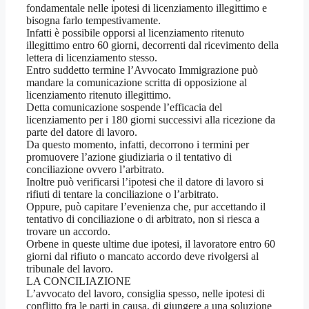
fondamentale nelle ipotesi di licenziamento illegittimo e
bisogna farlo tempestivamente.
Infatti è possibile opporsi al licenziamento ritenuto
illegittimo entro 60 giorni, decorrenti dal ricevimento della
lettera di licenziamento stesso.
Entro suddetto termine l’Avvocato Immigrazione può
mandare la comunicazione scritta di opposizione al
licenziamento ritenuto illegittimo.
Detta comunicazione sospende l’efficacia del
licenziamento per i 180 giorni successivi alla ricezione da
parte del datore di lavoro.
Da questo momento, infatti, decorrono i termini per
promuovere l’azione giudiziaria o il tentativo di
conciliazione ovvero l’arbitrato.
Inoltre può verificarsi l’ipotesi che il datore di lavoro si
rifiuti di tentare la conciliazione o l’arbitrato.
Oppure, può capitare l’evenienza che, pur accettando il
tentativo di conciliazione o di arbitrato, non si riesca a
trovare un accordo.
Orbene in queste ultime due ipotesi, il lavoratore entro 60
giorni dal rifiuto o mancato accordo deve rivolgersi al
tribunale del lavoro.
LA CONCILIAZIONE
L’avvocato del lavoro, consiglia spesso, nelle ipotesi di
conflitto fra le parti in causa, di giungere a una soluzione