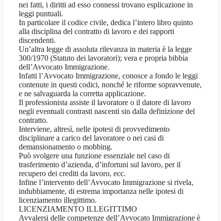
nei fatti, i diritti ad esso connessi trovano esplicazione in
leggi puntuali.
In particolare il codice civile, dedica l’intero libro quinto
alla disciplina del contratto di lavoro e dei rapporti
discendenti.
Un’altra legge di assoluta rilevanza in materia è la legge
300/1970 (Statuto dei lavoratori); vera e propria bibbia
dell’Avvocato Immigrazione.
Infatti l’Avvocato Immigrazione, conosce a fondo le leggi
contenute in questi codici, nonché le riforme sopravvenute,
e ne salvaguarda la corretta applicazione.
Il professionista assiste il lavoratore o il datore di lavoro
negli eventuali contrasti nascenti sin dalla definizione del
contratto.
Interviene, altresì, nelle ipotesi di provvedimento
disciplinare a carico del lavoratore o nei casi di
demansionamento o mobbing.
Può svolgere una funzione essenziale nel caso di
trasferimento d’azienda, d’infortuni sul lavoro, per il
recupero dei crediti da lavoro, ecc.
Infine l’intervento dell’Avvocato Immigrazione si rivela,
indubbiamente, di estrema importanza nelle ipotesi di
licenziamento illegittimo.
LICENZIAMENTO ILLEGITTIMO
Avvalersi delle competenze dell’Avvocato Immigrazione è