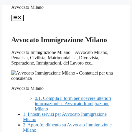
Vai
Avvocato Milano
al
contenuto
Menu
Avvocato Immigrazione Milano
Avvocato Immigrazione Milano – Avvocato Milano,
Penalista, Civilista, Matrimonialista, Divorzista,
Separazione, Immigrazioni, del Lavoro ecc..
Avvocato Milano
0.1.
Compila il form per ricevere ulteriori
informazioni su Avvocato Immigrazione
Milano
1.
I nostri servizi per Avvocato Immigrazione
Milano
2.
Approfondimento su Avvocato Immigrazione
Milano