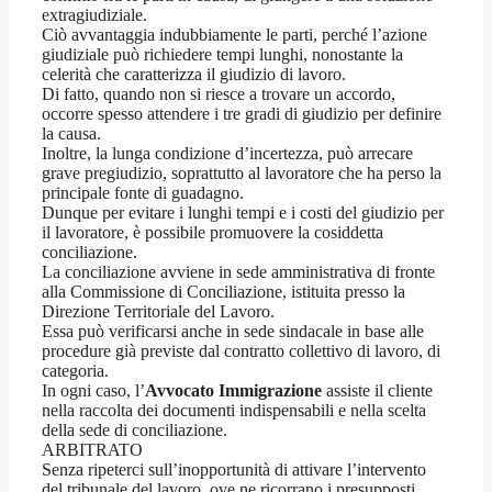
extragiudiziale.
Ciò avvantaggia indubbiamente le parti, perché l’azione
giudiziale può richiedere tempi lunghi, nonostante la
celerità che caratterizza il giudizio di lavoro.
Di fatto, quando non si riesce a trovare un accordo,
occorre spesso attendere i tre gradi di giudizio per definire
la causa.
Inoltre, la lunga condizione d’incertezza, può arrecare
grave pregiudizio, soprattutto al lavoratore che ha perso la
principale fonte di guadagno.
Dunque per evitare i lunghi tempi e i costi del giudizio per
il lavoratore, è possibile promuovere la cosiddetta
conciliazione.
La conciliazione avviene in sede amministrativa di fronte
alla Commissione di Conciliazione, istituita presso la
Direzione Territoriale del Lavoro.
Essa può verificarsi anche in sede sindacale in base alle
procedure già previste dal contratto collettivo di lavoro, di
categoria.
In ogni caso, l’
Avvocato Immigrazione
assiste il cliente
nella raccolta dei documenti indispensabili e nella scelta
della sede di conciliazione.
ARBITRATO
Senza ripeterci sull’inopportunità di attivare l’intervento
del tribunale del lavoro, ove ne ricorrano i presupposti,