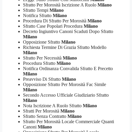
Sfratto Per Morosità Iscrizione A Ruolo
Milano
Sfratto Tempi
Milano
Notifica Sfratto
Milano
Procedura Di Sfratto Per Morosità
Milano
Sfratto Case Popolari Procedura
Milano
Decreto Ingiuntivo Canoni Scaduti Dopo Sfratto
Milano
Opposizione Sfratto
Milano
Richiesta Termine Di Grazia Sfratto Modello
Milano
Sfratto Per Necessità
Milano
Procedura Sfratto
Milano
Notifica Ordinanza Convalida Sfratto E Precetto
Milano
Preavviso Di Sfratto
Milano
Opposizione Sfratto Per Morosità Fac Simile
Milano
Secondo Accesso Ufficiale Giudiziario Sfratto
Milano
Nota Iscrizione A Ruolo Sfratto
Milano
Sfratti Per Morosità
Milano
Sfratto Senza Contratto
Milano
Sfratto Per Morosità Locale Commerciale Quanti
Canoni
Milano