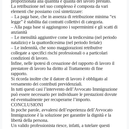
proporzionata alla quantità e qualità del lavoro prestato.
La retribuzione nel suo complesso è composta da vari
elementi che possiamo così sintetizzare:
– La paga base, che in assenza di retribuzione minima “ex
legge” è stabilita dai contratti collettivi di categoria.
– Alla paga base si aggiungono i superminimi e gli scatti di
anzianità
– Le mensilità aggiuntive come la tredicesima (nel periodo
natalizio) e la quattordicesima (nel periodo feriale)
– Le indennità, che sono maggiorazioni retributive
collegate a specifici rischi professionali o a particolari
condizioni di lavoro.
Infine, nelle ipotesi di cessazione del rapporto di lavoro il
prestatore di lavoro ha diritto al Trattamento di fine
rapporto.
Si ricorda inoltre che il datore di lavoro è obbligato al
versamento dei contributi previdenziali.
In tutti questi casi l’intervento dell’Avvocato Immigrazione
può essere necessario per individuare le prestazioni dovute
ed eventualmente per recuperarne l’importo.
CONCLUSIONI
In poche parole, avvalersi dell’esperienza dell’Avvocato
Immigrazione è la soluzione per garantire la dignità e la
libertà della persona.
Un valido professionista riesce, infatti, a tutelare questi