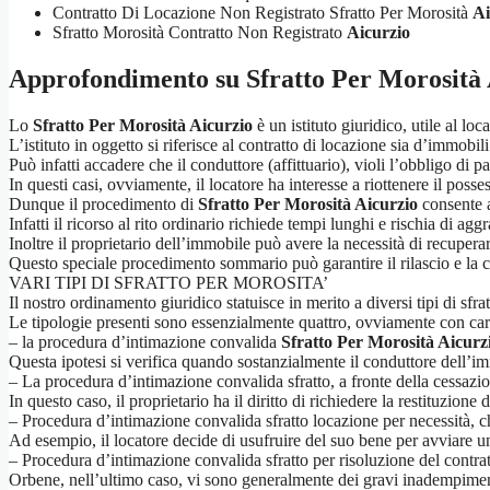
Contratto Di Locazione Non Registrato Sfratto Per Morosità
Ai
Sfratto Morosità Contratto Non Registrato
Aicurzio
Approfondimento su
Sfratto Per Morosità
Lo
Sfratto Per Morosità Aicurzio
è un istituto giuridico, utile al loc
L’istituto in oggetto si riferisce al contratto di locazione sia d’immob
Può infatti accadere che il conduttore (affittuario), violi l’obbligo di
In questi casi, ovviamente, il locatore ha interesse a riottenere il poss
Dunque il procedimento di
Sfratto Per Morosità Aicurzio
consente al
Infatti il ricorso al rito ordinario richiede tempi lunghi e rischia di a
Inoltre il proprietario dell’immobile può avere la necessità di recupera
Questo speciale procedimento sommario può garantire il rilascio e la c
VARI TIPI DI SFRATTO PER MOROSITA’
Il nostro ordinamento giuridico statuisce in merito a diversi tipi di sfr
Le tipologie presenti sono essenzialmente quattro, ovviamente con carat
– la procedura d’intimazione convalida
Sfratto Per Morosità Aicurz
Questa ipotesi si verifica quando sostanzialmente il conduttore dell’
– La procedura d’intimazione convalida sfratto, a fronte della cessazio
In questo caso, il proprietario ha il diritto di richiedere la restituzione 
– Procedura d’intimazione convalida sfratto locazione per necessità, che 
Ad esempio, il locatore decide di usufruire del suo bene per avviare u
– Procedura d’intimazione convalida sfratto per risoluzione del contrat
Orbene, nell’ultimo caso, vi sono generalmente dei gravi inadempimenti