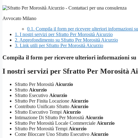
Avvocato Milano
0.1.
Compila il form per ricevere ulteriori informazioni s
1.
I nostri servizi per Sfratto Per Morosità Aicurzio
2.
Approfondimento su Sfratto Per Morosità Aicurzio
3.
Link utili per Sfratto Per Morosità Aicurzio
Compila il form per ricevere ulteriori informazioni su
I nostri servizi per
Sfratto Per Morosità A
Sfratto Per Morosità
Aicurzio
Sfratto
Aicurzio
Sfratto Esecutivo
Aicurzio
Sfratto Per Finita Locazione
Aicurzio
Contributo Unificato Sfratto
Aicurzio
Sfratto Esecutivo Tempi
Aicurzio
Intimazione Di Sfratto Per Morosità
Aicurzio
Sfratto Per Morosità Locale Commerciale
Aicurzio
Sfratto Per Morosità Tempi
Aicurzio
Come Bloccare Uno Sfratto Esecutivo
Aicurzio