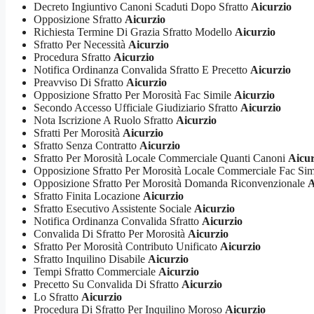
Decreto Ingiuntivo Canoni Scaduti Dopo Sfratto
Aicurzio
Opposizione Sfratto
Aicurzio
Richiesta Termine Di Grazia Sfratto Modello
Aicurzio
Sfratto Per Necessità
Aicurzio
Procedura Sfratto
Aicurzio
Notifica Ordinanza Convalida Sfratto E Precetto
Aicurzio
Preavviso Di Sfratto
Aicurzio
Opposizione Sfratto Per Morosità Fac Simile
Aicurzio
Secondo Accesso Ufficiale Giudiziario Sfratto
Aicurzio
Nota Iscrizione A Ruolo Sfratto
Aicurzio
Sfratti Per Morosità
Aicurzio
Sfratto Senza Contratto
Aicurzio
Sfratto Per Morosità Locale Commerciale Quanti Canoni
Aicur
Opposizione Sfratto Per Morosità Locale Commerciale Fac Si
Opposizione Sfratto Per Morosità Domanda Riconvenzionale
A
Sfratto Finita Locazione
Aicurzio
Sfratto Esecutivo Assistente Sociale
Aicurzio
Notifica Ordinanza Convalida Sfratto
Aicurzio
Convalida Di Sfratto Per Morosità
Aicurzio
Sfratto Per Morosità Contributo Unificato
Aicurzio
Sfratto Inquilino Disabile
Aicurzio
Tempi Sfratto Commerciale
Aicurzio
Precetto Su Convalida Di Sfratto
Aicurzio
Lo Sfratto
Aicurzio
Procedura Di Sfratto Per Inquilino Moroso
Aicurzio