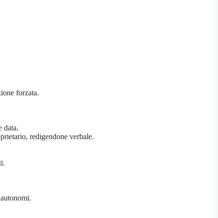
zione forzata.
e data.
oprietario, redigendone verbale.
i.
 autonomi.