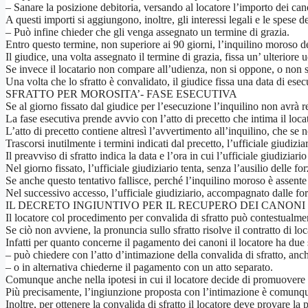
– Sanare la posizione debitoria, versando al locatore l’importo dei can
A questi importi si aggiungono, inoltre, gli interessi legali e le spese d
– Può infine chieder che gli venga assegnato un termine di grazia.
Entro questo termine, non superiore ai 90 giorni, l’inquilino moroso d
Il giudice, una volta assegnato il termine di grazia, fissa un’ ulteriore
Se invece il locatario non compare all’udienza, non si oppone, o non sa
Una volta che lo sfratto è convalidato, il giudice fissa una data di esec
SFRATTO PER MOROSITA’- FASE ESECUTIVA
Se al giorno fissato dal giudice per l’esecuzione l’inquilino non avrà r
La fase esecutiva prende avvio con l’atto di precetto che intima il locat
L’atto di precetto contiene altresì l’avvertimento all’inquilino, che s
Trascorsi inutilmente i termini indicati dal precetto, l’ufficiale giudiziar
Il preavviso di sfratto indica la data e l’ora in cui l’ufficiale giudiziar
Nel giorno fissato, l’ufficiale giudiziario tenta, senza l’ausilio delle f
Se anche questo tentativo fallisce, perché l’inquilino moroso è assente o 
Nel successivo accesso, l’ufficiale giudiziario, accompagnato dalle fo
IL DECRETO INGIUNTIVO PER IL RECUPERO DEI CANONI
Il locatore col procedimento per convalida di sfratto può contestualme
Se ciò non avviene, la pronuncia sullo sfratto risolve il contratto di l
Infatti per quanto concerne il pagamento dei canoni il locatore ha due 
– può chiedere con l’atto d’intimazione della convalida di sfratto, anc
– o in alternativa chiederne il pagamento con un atto separato.
Comunque anche nella ipotesi in cui il locatore decide di promuovere
Più precisamente, l’ingiunzione proposta con l’intimazione è comunqu
Inoltre, per ottenere la convalida di sfratto il locatore deve provare la