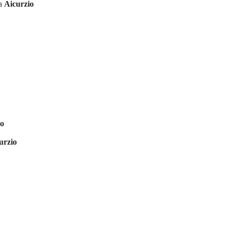
ia
Aicurzio
io
urzio