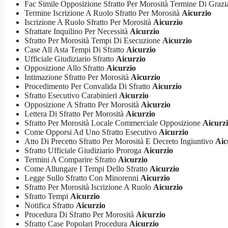
Fac Simile Opposizione Sfratto Per Morosità Termine Di Graz
Termine Iscrizione A Ruolo Sfratto Per Morosità
Aicurzio
Iscrizione A Ruolo Sfratto Per Morosità
Aicurzio
Sfrattare Inquilino Per Necessità
Aicurzio
Sfratto Per Morosità Tempi Di Esecuzione
Aicurzio
Case All Asta Tempi Di Sfratto
Aicurzio
Ufficiale Giudiziario Sfratto
Aicurzio
Opposizione Allo Sfratto
Aicurzio
Intimazione Sfratto Per Morosità
Aicurzio
Procedimento Per Convalida Di Sfratto
Aicurzio
Sfratto Esecutivo Carabinieri
Aicurzio
Opposizione A Sfratto Per Morosità
Aicurzio
Lettera Di Sfratto Per Morosità
Aicurzio
Sfratto Per Morosità Locale Commerciale Opposizione
Aicurz
Come Opporsi Ad Uno Sfratto Esecutivo
Aicurzio
Atto Di Precetto Sfratto Per Morosità E Decreto Ingiuntivo
Aic
Sfratto Ufficiale Giudiziario Proroga
Aicurzio
Termini A Comparire Sfratto
Aicurzio
Come Allungare I Tempi Dello Sfratto
Aicurzio
Legge Sullo Sfratto Con Minorenni
Aicurzio
Sfratto Per Morosità Iscrizione A Ruolo
Aicurzio
Sfratto Tempi
Aicurzio
Notifica Sfratto
Aicurzio
Procedura Di Sfratto Per Morosità
Aicurzio
Sfratto Case Popolari Procedura
Aicurzio