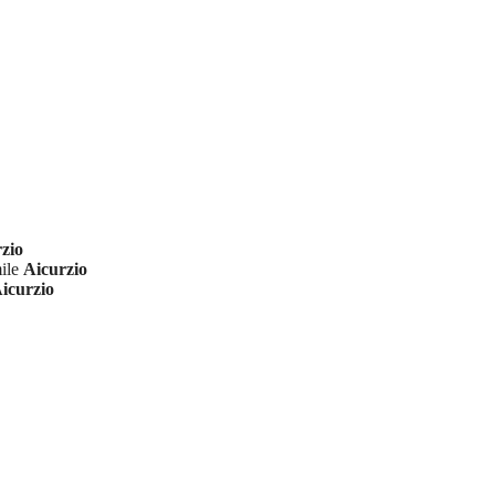
zio
mile
Aicurzio
icurzio