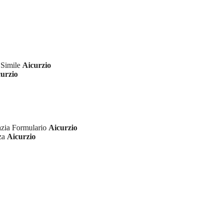
 Simile
Aicurzio
urzio
azia Formulario
Aicurzio
nza
Aicurzio