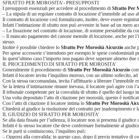
SFRATTO PER MOROSITA’- PRESUPPOSTI
I presupposti essenziali per accedere al procedimento di
Sfratto Per 
– La stipula di un regolare contratto di locazione d’immobile ad uso ab
Il contratto di locazione così formalizzato, inoltre, deve essere regist
Infatti l’intimazione di sfratto non può avvenire in base ad un mero acco
– La fissazione nel contratto di locazione, di somme prestabilite da co
– Il mancato pagamento del canone mensile di locazione, anche per l’i
stesso.
Inoltre è possibile chiedere lo
Sfratto Per Morosità Aicurzio
anche p
Per spese accessorie s’intendono per esempio le spese condominiali pro
In quest’ultimo caso l’importo non pagato deve superare almeno due me
IL PROCEDIMENTO DI SFRATTO PER MOROSITA’
Generalmente il procedimento di
Sfratto Per Morosità Aicurzio
comi
Infatti il locatore invita l’inquilino moroso, con un ultimo sollecito, 
Con la stessa raccomandata, invita l’affittuario a liberare l’immobile e
Se la lettera d’intimazione rimane inevasa, il locatore può agire con l’a
Il tribunale competente per la convalida di sfratto è quello del luogo in
Una volta depositato l’atto di citazione per morosità, questo è notificato
Con l’atto di citazione il locatore intima lo
Sfratto Per Morosità Aic
Chiederà al giudice la risoluzione del contratto per inadempimento e 
IL GIUDIZIO DI SFRATTO PER MOROSITA’
Se alla data fissata per l’udienza, il locatore non si presenta il giudice 
Infatti è lo stesso locatore che deve confermare formalmente al giudic
Se le parti si costituiscono, l’inquilino può:
– Opporsi alla convalida; in questo caso, dopo il previo tentativo di co