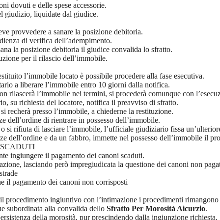
oni dovuti e delle spese accessorie.
el giudizio, liquidate dal giudice.
eve provvedere a sanare la posizione debitoria.
 udienza di verifica dell’adempimento.
na la posizione debitoria il giudice convalida lo sfratto.
uzione per il rilascio dell’immobile.
estituito l’immobile locato è possibile procedere alla fase esecutiva.
ario a liberare l’immobile entro 10 giorni dalla notifica.
e non rilascerà l’immobile nei termini, si procederà comunque con l’esecu
io, su richiesta del locatore, notifica il preavviso di sfratto.
io si recherà presso l’immobile, a chiederne la restituzione.
orze dell’ordine di rientrare in possesso dell’immobile.
si rifiuta di lasciare l’immobile, l’ufficiale giudiziario fissa un’ulterior
rze dell’ordine e da un fabbro, immette nel possesso dell’immobile il pr
 SCADUTI
nte ingiungere il pagamento dei canoni scaduti.
ocazione, lasciando però impregiudicata la questione dei canoni non pagat
strade
he il pagamento dei canoni non corrisposti
 il procedimento ingiuntivo con l’intimazione i procedimenti rimangono
e subordinata alla convalida dello
Sfratto Per Morosità Aicurzio
.
 persistenza della morosità, pur prescindendo dalla ingiunzione richiesta.