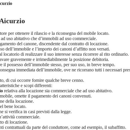
curzio
 Aicurzio
atore per ottenere il rilascio e la riconsegna del mobile locato.
ili ad uso abitativo che d’immobili ad uso commerciale.
 pagamento del canone, discendente dal contratto di locazione.
esso dell’immobile e l’importo dei canoni d’affitto non versati.
 locatorio di realizzare il suo interesse senza ricorrere al rito ordinario.
ggravare gravemente e irrimediabilmente la posizione debitoria.
re il possesso dell’immobile stesso, per suo uso, in breve tempo.
onsegna immediata dell’immobile, ove ne ricorrano tutti i necessari pre
atto, di cui occorre fornire qualche breve cenno.
teristiche e scopi differenti:
io
relativa alla locazione sia commerciale che ad uso abitativo.
immobile, omette il pagamento dei canoni convenuti.
ne della locazione.
del bene locato.
si verifica in casi previsti dalla legge.
n’attività commerciale.
to di locazione.
 contrattuali da parte del conduttore, come ad esempio, il subaffitto.