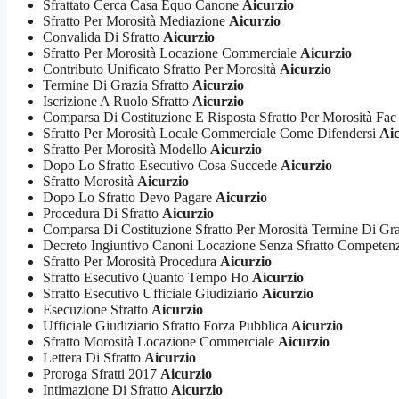
Sfrattato Cerca Casa Equo Canone
Aicurzio
Sfratto Per Morosità Mediazione
Aicurzio
Convalida Di Sfratto
Aicurzio
Sfratto Per Morosità Locazione Commerciale
Aicurzio
Contributo Unificato Sfratto Per Morosità
Aicurzio
Termine Di Grazia Sfratto
Aicurzio
Iscrizione A Ruolo Sfratto
Aicurzio
Comparsa Di Costituzione E Risposta Sfratto Per Morosità Fac
Sfratto Per Morosità Locale Commerciale Come Difendersi
Aic
Sfratto Per Morosità Modello
Aicurzio
Dopo Lo Sfratto Esecutivo Cosa Succede
Aicurzio
Sfratto Morosità
Aicurzio
Dopo Lo Sfratto Devo Pagare
Aicurzio
Procedura Di Sfratto
Aicurzio
Comparsa Di Costituzione Sfratto Per Morosità Termine Di Gr
Decreto Ingiuntivo Canoni Locazione Senza Sfratto Compete
Sfratto Per Morosità Procedura
Aicurzio
Sfratto Esecutivo Quanto Tempo Ho
Aicurzio
Sfratto Esecutivo Ufficiale Giudiziario
Aicurzio
Esecuzione Sfratto
Aicurzio
Ufficiale Giudiziario Sfratto Forza Pubblica
Aicurzio
Sfratto Morosità Locazione Commerciale
Aicurzio
Lettera Di Sfratto
Aicurzio
Proroga Sfratti 2017
Aicurzio
Intimazione Di Sfratto
Aicurzio