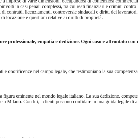
 a imprese di varie dimensioni, occupandosi di contenziosi commerciali, c
oinvolti in casi penali complessi, tra cui reati finanziari e crimini contro
i contratti, licenziamenti, controversie sindacali e diritti dei lavoratori.
di locazione e questioni relative ai diritti di proprietà.
re professionale, empatia e dedizione. Ogni caso è affrontato con un
ti e onorificenze nel campo legale, che testimoniano la sua competenza
figura eminente nel mondo legale italiano. La sua dedizione, competenza
e a Milano. Con lui, i clienti possono confidare in una guida legale di 