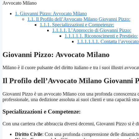
Avvocato Milano
1.
Giovanni Pizzo: Avvocato Milano
1.1.
Il Profilo dell’Avvocato Milano Giovanni Pizzo:
1.1.1.
Specializzazioni e Competenze:
1.1.1.1.
L’Approccio di Giovanni Pizzo:
1.1.1.1.1.
Riconoscimenti e Prestigio:
1.1.1.1.1.1.
Contatta l’avvocato
Giovanni Pizzo: Avvocato Milano
Milano è il cuore pulsante del diritto italiano e tra i suoi illustri avv
Il Profilo dell’Avvocato Milano Giovanni P
Giovanni Pizzo è un avvocato Milano con una profonda conoscenza del s
professionale, una dedizione assoluta ai suoi clienti e una capacità str
Specializzazioni e Competenze:
Con una carriera che abbraccia diversi decenni, Giovanni Pizzo si è dist
Diritto Civile
: Con una profonda comprensione delle dinamiche de