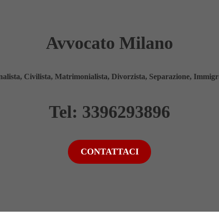
Avvocato Milano
lista, Civilista, Matrimonialista, Divorzista, Separazione, Immigra
Tel: 3396293896
CONTATTACI