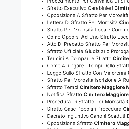
Procedimento Per Convalida Di Sfr
Sfratto Esecutivo Carabinieri
Cimit
Opposizione A Sfratto Per Morosit
Lettera Di Sfratto Per Morosità
Cim
Sfratto Per Morosità Locale Comme
Come Opporsi Ad Uno Sfratto Esec
Atto Di Precetto Sfratto Per Morosi
Sfratto Ufficiale Giudiziario Prorog
Termini A Comparire Sfratto
Cimite
Come Allungare I Tempi Dello Sfrat
Legge Sullo Sfratto Con Minorenni
Sfratto Per Morosità Iscrizione A R
Sfratto Tempi
Cimitero Maggiore 
Notifica Sfratto
Cimitero Maggiore
Procedura Di Sfratto Per Morosità
Sfratto Case Popolari Procedura
Ci
Decreto Ingiuntivo Canoni Scaduti 
Opposizione Sfratto
Cimitero Magg