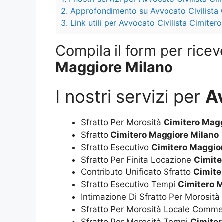
2.
Approfondimento su Avvocato Civilista 
3.
Link utili per Avvocato Civilista Cimite
Compila il form per ricev
Maggiore Milano
I nostri servizi per
A
Sfratto Per Morosità
Cimitero Mag
Sfratto
Cimitero Maggiore Milano
Sfratto Esecutivo
Cimitero Maggio
Sfratto Per Finita Locazione
Cimite
Contributo Unificato Sfratto
Cimite
Sfratto Esecutivo Tempi
Cimitero 
Intimazione Di Sfratto Per Morosità
Sfratto Per Morosità Locale Comme
Sfratto Per Morosità Tempi
Cimiter