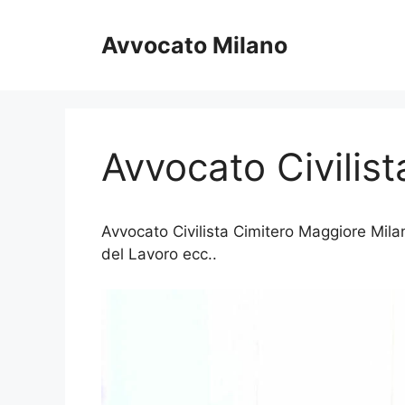
Vai
al
Avvocato Milano
contenuto
Avvocato Civilis
Avvocato Civilista Cimitero Maggiore Milan
del Lavoro ecc..