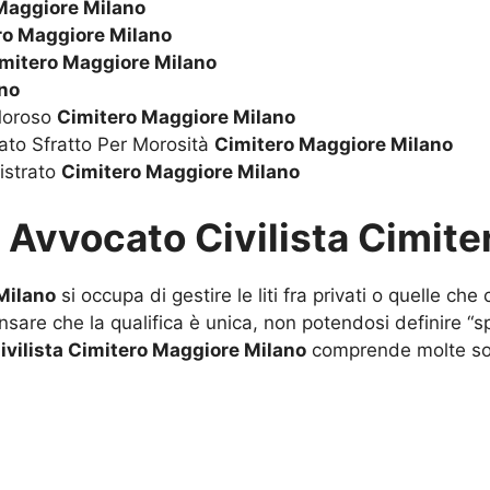
Maggiore Milano
ro Maggiore Milano
mitero Maggiore Milano
no
 Moroso
Cimitero Maggiore Milano
ato Sfratto Per Morosità
Cimitero Maggiore Milano
istrato
Cimitero Maggiore Milano
u
Avvocato Civilista Cimit
Milano
si occupa di gestire le liti fra privati o quelle che 
sare che la qualifica è unica, non potendosi definire “s
ivilista Cimitero Maggiore Milano
comprende molte sot