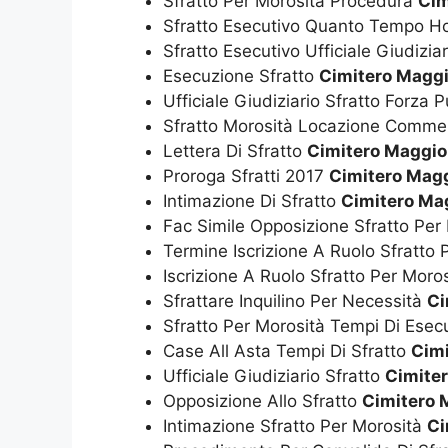
Sfratto Per Morosità Procedura
Cim
Sfratto Esecutivo Quanto Tempo 
Sfratto Esecutivo Ufficiale Giudizia
Esecuzione Sfratto
Cimitero Maggi
Ufficiale Giudiziario Sfratto Forza 
Sfratto Morosità Locazione Comme
Lettera Di Sfratto
Cimitero Maggio
Proroga Sfratti 2017
Cimitero Magg
Intimazione Di Sfratto
Cimitero Ma
Fac Simile Opposizione Sfratto Per
Termine Iscrizione A Ruolo Sfratto
Iscrizione A Ruolo Sfratto Per Moro
Sfrattare Inquilino Per Necessità
Ci
Sfratto Per Morosità Tempi Di Ese
Case All Asta Tempi Di Sfratto
Cimi
Ufficiale Giudiziario Sfratto
Cimite
Opposizione Allo Sfratto
Cimitero 
Intimazione Sfratto Per Morosità
Ci