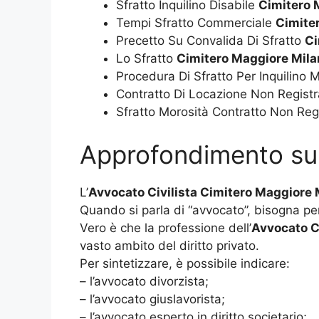
Sfratto Inquilino Disabile
Cimitero 
Tempi Sfratto Commerciale
Cimite
Precetto Su Convalida Di Sfratto
Ci
Lo Sfratto
Cimitero Maggiore Mila
Procedura Di Sfratto Per Inquilino
Contratto Di Locazione Non Registr
Sfratto Morosità Contratto Non Reg
Approfondimento s
L’
Avvocato Civilista Cimitero Maggiore 
Quando si parla di “avvocato”, bisogna pen
Vero è che la professione dell’
Avvocato C
vasto ambito del diritto privato.
Per sintetizzare, è possibile indicare:
– l’avvocato divorzista;
– l’avvocato giuslavorista;
– l’avvocato esperto in diritto societario;