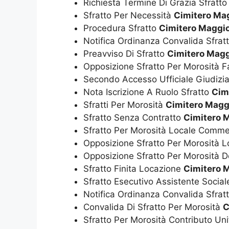
Richiesta Termine Di Grazia Sfratt
Sfratto Per Necessità
Cimitero Ma
Procedura Sfratto
Cimitero Maggio
Notifica Ordinanza Convalida Sfrat
Preavviso Di Sfratto
Cimitero Magg
Opposizione Sfratto Per Morosità F
Secondo Accesso Ufficiale Giudizia
Nota Iscrizione A Ruolo Sfratto
Cim
Sfratti Per Morosità
Cimitero Magg
Sfratto Senza Contratto
Cimitero 
Sfratto Per Morosità Locale Comme
Opposizione Sfratto Per Morosità 
Opposizione Sfratto Per Morosità
Sfratto Finita Locazione
Cimitero 
Sfratto Esecutivo Assistente Socia
Notifica Ordinanza Convalida Sfrat
Convalida Di Sfratto Per Morosità
C
Sfratto Per Morosità Contributo Un