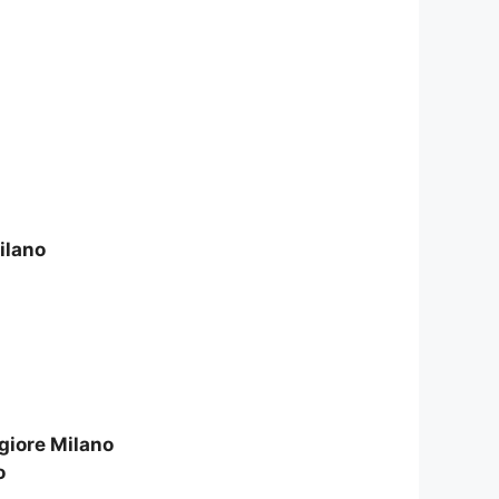
ilano
giore Milano
o