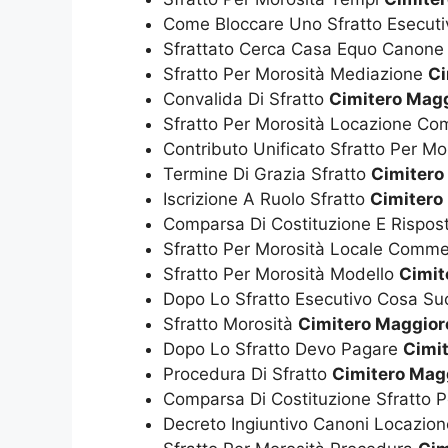
Come Bloccare Uno Sfratto Esecut
Sfrattato Cerca Casa Equo Canon
Sfratto Per Morosità Mediazione
Ci
Convalida Di Sfratto
Cimitero Magg
Sfratto Per Morosità Locazione C
Contributo Unificato Sfratto Per M
Termine Di Grazia Sfratto
Cimitero
Iscrizione A Ruolo Sfratto
Cimitero
Comparsa Di Costituzione E Rispost
Sfratto Per Morosità Locale Comme
Sfratto Per Morosità Modello
Cimit
Dopo Lo Sfratto Esecutivo Cosa S
Sfratto Morosità
Cimitero Maggior
Dopo Lo Sfratto Devo Pagare
Cimi
Procedura Di Sfratto
Cimitero Mag
Comparsa Di Costituzione Sfratto P
Decreto Ingiuntivo Canoni Locazi