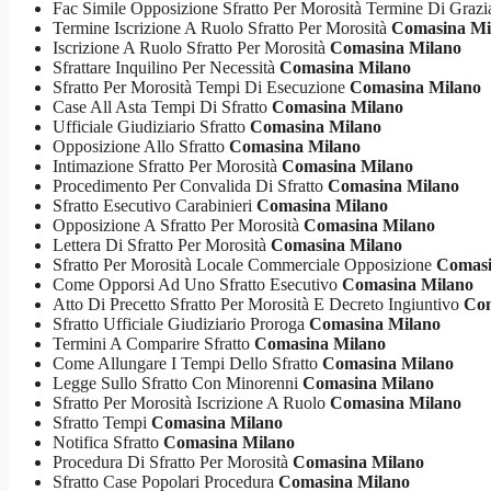
Fac Simile Opposizione Sfratto Per Morosità Termine Di Graz
Termine Iscrizione A Ruolo Sfratto Per Morosità
Comasina Mi
Iscrizione A Ruolo Sfratto Per Morosità
Comasina Milano
Sfrattare Inquilino Per Necessità
Comasina Milano
Sfratto Per Morosità Tempi Di Esecuzione
Comasina Milano
Case All Asta Tempi Di Sfratto
Comasina Milano
Ufficiale Giudiziario Sfratto
Comasina Milano
Opposizione Allo Sfratto
Comasina Milano
Intimazione Sfratto Per Morosità
Comasina Milano
Procedimento Per Convalida Di Sfratto
Comasina Milano
Sfratto Esecutivo Carabinieri
Comasina Milano
Opposizione A Sfratto Per Morosità
Comasina Milano
Lettera Di Sfratto Per Morosità
Comasina Milano
Sfratto Per Morosità Locale Commerciale Opposizione
Comasi
Come Opporsi Ad Uno Sfratto Esecutivo
Comasina Milano
Atto Di Precetto Sfratto Per Morosità E Decreto Ingiuntivo
Com
Sfratto Ufficiale Giudiziario Proroga
Comasina Milano
Termini A Comparire Sfratto
Comasina Milano
Come Allungare I Tempi Dello Sfratto
Comasina Milano
Legge Sullo Sfratto Con Minorenni
Comasina Milano
Sfratto Per Morosità Iscrizione A Ruolo
Comasina Milano
Sfratto Tempi
Comasina Milano
Notifica Sfratto
Comasina Milano
Procedura Di Sfratto Per Morosità
Comasina Milano
Sfratto Case Popolari Procedura
Comasina Milano