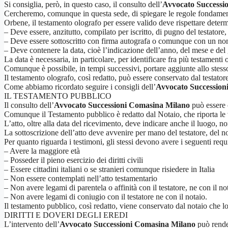
Si consiglia, però, in questo caso, il consulto dell’
Avvocato Successi
Cercheremo, comunque in questa sede, di spiegare le regole fondament
Orbene, il testamento olografo per essere valido deve rispettare determi
– Deve essere, anzitutto, compilato per iscritto, di pugno del testatore, i
– Deve essere sottoscritto con firma autografa o comunque con un nome 
– Deve contenere la data, cioè l’indicazione dell’anno, del mese e del gi
La data è necessaria, in particolare, per identificare fra più testamenti
Comunque è possibile, in tempi successivi, portare aggiunte allo stesso 
Il testamento olografo, così redatto, può essere conservato dal testator
Come abbiamo ricordato seguire i consigli dell’
Avvocato Succession
IL TESTAMENTO PUBBLICO
Il consulto dell’
Avvocato Successioni Comasina Milano
può essere c
Comunque il Testamento pubblico è redatto dal Notaio, che riporta le v
L’atto, oltre alla data del ricevimento, deve indicare anche il luogo, no
La sottoscrizione dell’atto deve avvenire per mano del testatore, del no
Per quanto riguarda i testimoni, gli stessi devono avere i seguenti requi
– Avere la maggiore età
– Posseder il pieno esercizio dei diritti civili
– Essere cittadini italiani o se stranieri comunque risiedere in Italia
– Non essere contemplati nell’atto testamentario
– Non avere legami di parentela o affinità con il testatore, ne con il no
– Non avere legami di coniugio con il testatore ne con il notaio.
Il testamento pubblico, così redatto, viene conservato dal notaio che lo 
DIRITTI E DOVERI DEGLI EREDI
L’intervento dell’
Avvocato Successioni Comasina Milano
può render