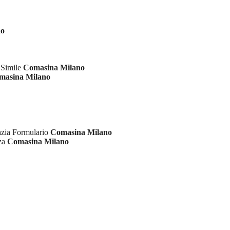
no
 Simile
Comasina Milano
masina Milano
azia Formulario
Comasina Milano
nza
Comasina Milano