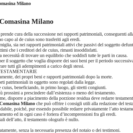
masina Milano
i Comasina Milano
i prende cura della successione nei rapporti patrimoniali, conseguenti al
no capo al de cuius sono trasferiti agli eredi.
glia, sia nei rapporti patrimoniali attivi che passivi del soggetto defun
ittimi che i creditori del de cuius, rimasti insoddisfatti.
 necessità di trovare un equilibrio che soddisfi tutte le parti in causa.
er il soggetto che voglia disporre dei suoi beni per il periodo successiva
rare tutti gli adempimenti a carico degli stessi.
 TESTAMENTARIE
amente, dei propri beni e rapporti patrimoniali dopo la morte.
ti patrimoniali in oggetto sono regolati dalla legge.
 cuius, beneficiando, in primo luogo, gli stretti congiunti.
iù prossimi a prescindere dall’esistenza o meno del testamento.
ttime, disporre a piacimento della porzione residua deve redarre testament
 Comasina Milano
che può offrire i consigli utili alla redazione del tes
bile, poiché, pur essendo possibile redarre privatamente l’atto testament
tamento ed in ogni caso è foriera d’incomprensioni fra gli eredi.
li dell’atto, il testamento olografo è nullo.
atamente, senza la necessaria presenza del notaio o dei testimoni.