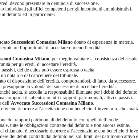
 eredi devono presentare la denuncia di successione.
o individuati gli uffici competenti per gli incombenti amministrativi.
al defunto ed in particolare:
cato Successioni Comasina Milano
dotato di esperienza in materia.
terminare l’opportunità di accettare o meno l’eredità.
ssioni Comasina Milano
, per meglio valutare la consistenza del cespite
ità per gli eredi, di accettare l’eredità.
e passivi, del de cuius può essere espressa o tacita.
 un notaio o dal cancelliere del tribunale.
tto di disposizione dell’eredità, comportandosi, di fatto, da successore.
 presuppone la volontà del successore di accettare l’eredità.
nché tacita, si accolla la responsabilità illimitata per i debiti del defunto
comporta il subentro in tutti i rapporti patrimoniali, attivi e passivi.
 dell’
Avvocato Successioni Comasina Milano
.
 conviene ricorrere all’accettazione con beneficio d’inventario, che ana
one dei rapporti patrimoniali del defunto con quelli dell’erede.
ale, tutte le obbligazioni contratte dal defunto e non ancora estinte.
l chiamato, è necessario ricorrere all’accettazione con beneficio d’inve
re dei debiti contratti dal defunto nei soli limiti del patrimonio attivo e