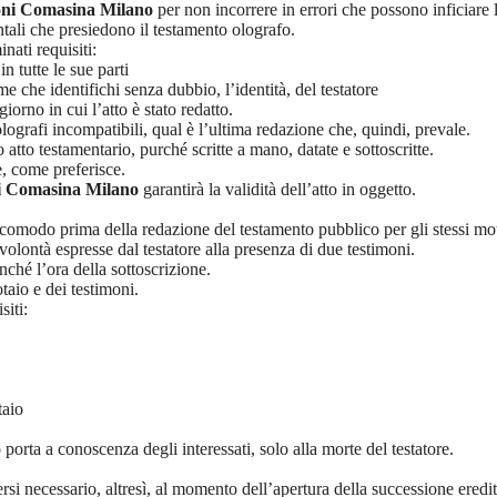
oni Comasina Milano
per non incorrere in errori che possono inficiare la
ali che presiedono il testamento olografo.
nati requisiti:
n tutte le sue parti
che identifichi senza dubbio, l’identità, del testatore
orno in cui l’atto è stato redatto.
 olografi incompatibili, qual è l’ultima redazione che, quindi, prevale.
atto testamentario, purché scritte a mano, datate e sottoscritte.
e, come preferisce.
i Comasina Milano
garantirà la validità dell’atto in oggetto.
omodo prima della redazione del testamento pubblico per gli stessi moti
olontà espresse dal testatore alla presenza di due testimoni.
nché l’ora della sottoscrizione.
taio e dei testimoni.
siti:
taio
porta a conoscenza degli interessati, solo alla morte del testatore.
si necessario, altresì, al momento dell’apertura della successione eredi