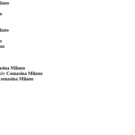
lano
o
lano
o
no
sina Milano
mile
Comasina Milano
omasina Milano