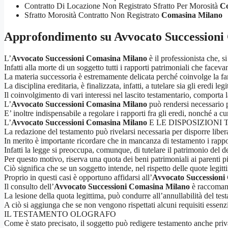
Contratto Di Locazione Non Registrato Sfratto Per Morosità
Co
Sfratto Morosità Contratto Non Registrato
Comasina Milano
Approfondimento su
Avvocato Succession
L’
Avvocato Successioni Comasina Milano
è il professionista che, s
Infatti alla morte di un soggetto tutti i rapporti patrimoniali che faceva
La materia successoria è estremamente delicata perché coinvolge la fami
La disciplina ereditaria, è finalizzata, infatti, a tutelare sia gli eredi leg
Il coinvolgimento di vari interessi nel lascito testamentario, comporta la
L’
Avvocato Successioni Comasina Milano
può rendersi necessario p
E’ inoltre indispensabile a regolare i rapporti fra gli eredi, nonché a cu
L’
Avvocato Successioni Comasina Milano
E LE DISPOSIZIONI
La redazione del testamento può rivelarsi necessaria per disporre liber
In merito è importante ricordare che in mancanza di testamento i rappor
Infatti la legge si preoccupa, comunque, di tutelare il patrimonio del de
Per questo motivo, riserva una quota dei beni patrimoniali ai parenti p
Ciò significa che se un soggetto intende, nel rispetto delle quote legi
Proprio in questi casi è opportuno affidarsi all’
Avvocato Successioni
Il consulto dell’
Avvocato Successioni Comasina Milano
è raccomanda
La lesione della quota legittima, può condurre all’annullabilità del tes
A ciò si aggiunga che se non vengono rispettati alcuni requisiti essenzia
IL TESTAMENTO OLOGRAFO
Come è stato precisato, il soggetto può redigere testamento anche priv