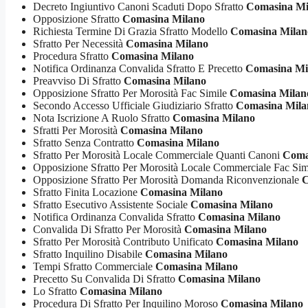
Decreto Ingiuntivo Canoni Scaduti Dopo Sfratto
Comasina Mi
Opposizione Sfratto
Comasina Milano
Richiesta Termine Di Grazia Sfratto Modello
Comasina Milan
Sfratto Per Necessità
Comasina Milano
Procedura Sfratto
Comasina Milano
Notifica Ordinanza Convalida Sfratto E Precetto
Comasina Mi
Preavviso Di Sfratto
Comasina Milano
Opposizione Sfratto Per Morosità Fac Simile
Comasina Milan
Secondo Accesso Ufficiale Giudiziario Sfratto
Comasina Mila
Nota Iscrizione A Ruolo Sfratto
Comasina Milano
Sfratti Per Morosità
Comasina Milano
Sfratto Senza Contratto
Comasina Milano
Sfratto Per Morosità Locale Commerciale Quanti Canoni
Coma
Opposizione Sfratto Per Morosità Locale Commerciale Fac Si
Opposizione Sfratto Per Morosità Domanda Riconvenzionale
C
Sfratto Finita Locazione
Comasina Milano
Sfratto Esecutivo Assistente Sociale
Comasina Milano
Notifica Ordinanza Convalida Sfratto
Comasina Milano
Convalida Di Sfratto Per Morosità
Comasina Milano
Sfratto Per Morosità Contributo Unificato
Comasina Milano
Sfratto Inquilino Disabile
Comasina Milano
Tempi Sfratto Commerciale
Comasina Milano
Precetto Su Convalida Di Sfratto
Comasina Milano
Lo Sfratto
Comasina Milano
Procedura Di Sfratto Per Inquilino Moroso
Comasina Milano