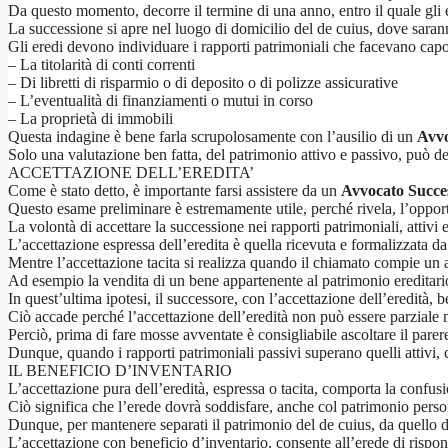
Da questo momento, decorre il termine di una anno, entro il quale gli
La successione si apre nel luogo di domicilio del de cuius, dove sarann
Gli eredi devono individuare i rapporti patrimoniali che facevano capo 
– La titolarità di conti correnti
– Di libretti di risparmio o di deposito o di polizze assicurative
– L’eventualità di finanziamenti o mutui in corso
– La proprietà di immobili
Questa indagine è bene farla scrupolosamente con l’ausilio di un
Avvo
Solo una valutazione ben fatta, del patrimonio attivo e passivo, può de
ACCETTAZIONE DELL’EREDITA’
Come è stato detto, è importante farsi assistere da un
Avvocato Succe
Questo esame preliminare è estremamente utile, perché rivela, l’opportun
La volontà di accettare la successione nei rapporti patrimoniali, attivi 
L’accettazione espressa dell’eredita è quella ricevuta e formalizzata da
Mentre l’accettazione tacita si realizza quando il chiamato compie un a
Ad esempio la vendita di un bene appartenente al patrimonio ereditario
In quest’ultima ipotesi, il successore, con l’accettazione dell’eredità, be
Ciò accade perché l’accettazione dell’eredità non può essere parziale ma 
Perciò, prima di fare mosse avventate è consigliabile ascoltare il parere
Dunque, quando i rapporti patrimoniali passivi superano quelli attivi,
IL BENEFICIO D’INVENTARIO
L’accettazione pura dell’eredità, espressa o tacita, comporta la confusi
Ciò significa che l’erede dovrà soddisfare, anche col patrimonio person
Dunque, per mantenere separati il patrimonio del de cuius, da quello de
L’accettazione con beneficio d’inventario, consente all’erede di risponde