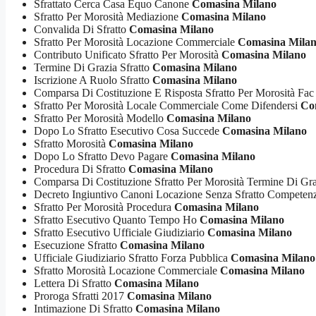
Sfrattato Cerca Casa Equo Canone
Comasina Milano
Sfratto Per Morosità Mediazione
Comasina Milano
Convalida Di Sfratto
Comasina Milano
Sfratto Per Morosità Locazione Commerciale
Comasina Mila
Contributo Unificato Sfratto Per Morosità
Comasina Milano
Termine Di Grazia Sfratto
Comasina Milano
Iscrizione A Ruolo Sfratto
Comasina Milano
Comparsa Di Costituzione E Risposta Sfratto Per Morosità Fac
Sfratto Per Morosità Locale Commerciale Come Difendersi
Co
Sfratto Per Morosità Modello
Comasina Milano
Dopo Lo Sfratto Esecutivo Cosa Succede
Comasina Milano
Sfratto Morosità
Comasina Milano
Dopo Lo Sfratto Devo Pagare
Comasina Milano
Procedura Di Sfratto
Comasina Milano
Comparsa Di Costituzione Sfratto Per Morosità Termine Di Gr
Decreto Ingiuntivo Canoni Locazione Senza Sfratto Compete
Sfratto Per Morosità Procedura
Comasina Milano
Sfratto Esecutivo Quanto Tempo Ho
Comasina Milano
Sfratto Esecutivo Ufficiale Giudiziario
Comasina Milano
Esecuzione Sfratto
Comasina Milano
Ufficiale Giudiziario Sfratto Forza Pubblica
Comasina Milano
Sfratto Morosità Locazione Commerciale
Comasina Milano
Lettera Di Sfratto
Comasina Milano
Proroga Sfratti 2017
Comasina Milano
Intimazione Di Sfratto
Comasina Milano