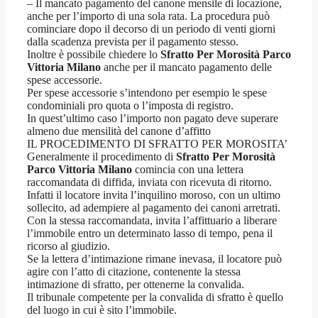
– Il mancato pagamento del canone mensile di locazione,
anche per l’importo di una sola rata. La procedura può
cominciare dopo il decorso di un periodo di venti giorni
dalla scadenza prevista per il pagamento stesso.
Inoltre è possibile chiedere lo
Sfratto Per Morosità Parco
Vittoria Milano
anche per il mancato pagamento delle
spese accessorie.
Per spese accessorie s’intendono per esempio le spese
condominiali pro quota o l’imposta di registro.
In quest’ultimo caso l’importo non pagato deve superare
almeno due mensilità del canone d’affitto
IL PROCEDIMENTO DI SFRATTO PER MOROSITA’
Generalmente il procedimento di
Sfratto Per Morosità
Parco Vittoria Milano
comincia con una lettera
raccomandata di diffida, inviata con ricevuta di ritorno.
Infatti il locatore invita l’inquilino moroso, con un ultimo
sollecito, ad adempiere al pagamento dei canoni arretrati.
Con la stessa raccomandata, invita l’affittuario a liberare
l’immobile entro un determinato lasso di tempo, pena il
ricorso al giudizio.
Se la lettera d’intimazione rimane inevasa, il locatore può
agire con l’atto di citazione, contenente la stessa
intimazione di sfratto, per ottenerne la convalida.
Il tribunale competente per la convalida di sfratto è quello
del luogo in cui è sito l’immobile.