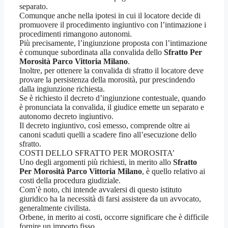
separato.
Comunque anche nella ipotesi in cui il locatore decide di
promuovere il procedimento ingiuntivo con l’intimazione i
procedimenti rimangono autonomi.
Più precisamente, l’ingiunzione proposta con l’intimazione
è comunque subordinata alla convalida dello
Sfratto Per
Morosità Parco Vittoria Milano
.
Inoltre, per ottenere la convalida di sfratto il locatore deve
provare la persistenza della morosità, pur prescindendo
dalla ingiunzione richiesta.
Se è richiesto il decreto d’ingiunzione contestuale, quando
è pronunciata la convalida, il giudice emette un separato e
autonomo decreto ingiuntivo.
Il decreto ingiuntivo, così emesso, comprende oltre ai
canoni scaduti quelli a scadere fino all’esecuzione dello
sfratto.
COSTI DELLO SFRATTO PER MOROSITA’
Uno degli argomenti più richiesti, in merito allo
Sfratto
Per Morosità Parco Vittoria Milano
, è quello relativo ai
costi della procedura giudiziale.
Com’è noto, chi intende avvalersi di questo istituto
giuridico ha la necessità di farsi assistere da un avvocato,
generalmente civilista.
Orbene, in merito ai costi, occorre significare che è difficile
fornire un importo fisso.