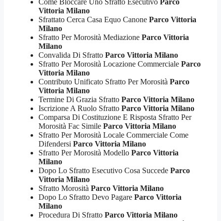
Come Bloccare Uno Sfratto Esecutivo
Parco
Vittoria Milano
Sfrattato Cerca Casa Equo Canone
Parco Vittoria
Milano
Sfratto Per Morosità Mediazione
Parco Vittoria
Milano
Convalida Di Sfratto
Parco Vittoria Milano
Sfratto Per Morosità Locazione Commerciale
Parco
Vittoria Milano
Contributo Unificato Sfratto Per Morosità
Parco
Vittoria Milano
Termine Di Grazia Sfratto
Parco Vittoria Milano
Iscrizione A Ruolo Sfratto
Parco Vittoria Milano
Comparsa Di Costituzione E Risposta Sfratto Per
Morosità Fac Simile
Parco Vittoria Milano
Sfratto Per Morosità Locale Commerciale Come
Difendersi
Parco Vittoria Milano
Sfratto Per Morosità Modello
Parco Vittoria
Milano
Dopo Lo Sfratto Esecutivo Cosa Succede
Parco
Vittoria Milano
Sfratto Morosità
Parco Vittoria Milano
Dopo Lo Sfratto Devo Pagare
Parco Vittoria
Milano
Procedura Di Sfratto
Parco Vittoria Milano