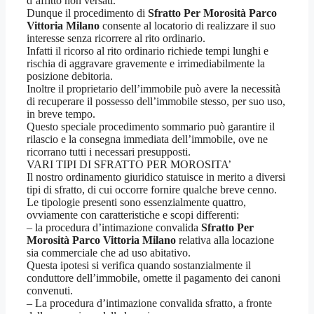
d’affitto non versati.
Dunque il procedimento di
Sfratto Per Morosità Parco
Vittoria Milano
consente al locatorio di realizzare il suo
interesse senza ricorrere al rito ordinario.
Infatti il ricorso al rito ordinario richiede tempi lunghi e
rischia di aggravare gravemente e irrimediabilmente la
posizione debitoria.
Inoltre il proprietario dell’immobile può avere la necessità
di recuperare il possesso dell’immobile stesso, per suo uso,
in breve tempo.
Questo speciale procedimento sommario può garantire il
rilascio e la consegna immediata dell’immobile, ove ne
ricorrano tutti i necessari presupposti.
VARI TIPI DI SFRATTO PER MOROSITA’
Il nostro ordinamento giuridico statuisce in merito a diversi
tipi di sfratto, di cui occorre fornire qualche breve cenno.
Le tipologie presenti sono essenzialmente quattro,
ovviamente con caratteristiche e scopi differenti:
– la procedura d’intimazione convalida
Sfratto Per
Morosità Parco Vittoria Milano
relativa alla locazione
sia commerciale che ad uso abitativo.
Questa ipotesi si verifica quando sostanzialmente il
conduttore dell’immobile, omette il pagamento dei canoni
convenuti.
– La procedura d’intimazione convalida sfratto, a fronte