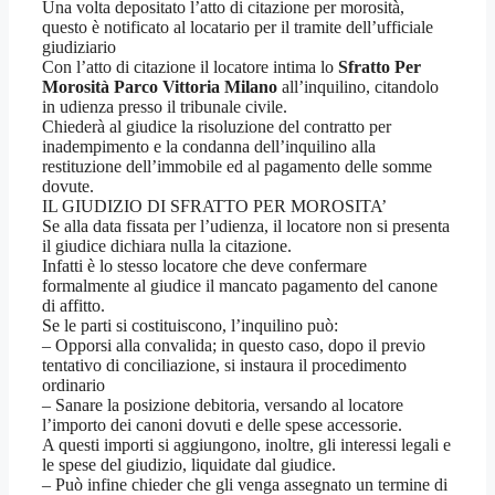
Una volta depositato l’atto di citazione per morosità,
questo è notificato al locatario per il tramite dell’ufficiale
giudiziario
Con l’atto di citazione il locatore intima lo
Sfratto Per
Morosità Parco Vittoria Milano
all’inquilino, citandolo
in udienza presso il tribunale civile.
Chiederà al giudice la risoluzione del contratto per
inadempimento e la condanna dell’inquilino alla
restituzione dell’immobile ed al pagamento delle somme
dovute.
IL GIUDIZIO DI SFRATTO PER MOROSITA’
Se alla data fissata per l’udienza, il locatore non si presenta
il giudice dichiara nulla la citazione.
Infatti è lo stesso locatore che deve confermare
formalmente al giudice il mancato pagamento del canone
di affitto.
Se le parti si costituiscono, l’inquilino può:
– Opporsi alla convalida; in questo caso, dopo il previo
tentativo di conciliazione, si instaura il procedimento
ordinario
– Sanare la posizione debitoria, versando al locatore
l’importo dei canoni dovuti e delle spese accessorie.
A questi importi si aggiungono, inoltre, gli interessi legali e
le spese del giudizio, liquidate dal giudice.
– Può infine chieder che gli venga assegnato un termine di