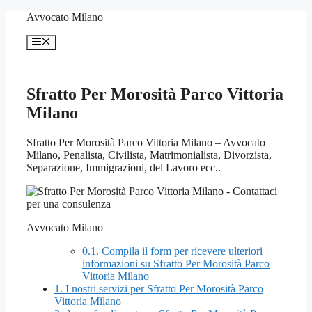
Vai
Avvocato Milano
al
contenuto
Menu
Sfratto Per Morosità Parco Vittoria
Milano
Sfratto Per Morosità Parco Vittoria Milano – Avvocato
Milano, Penalista, Civilista, Matrimonialista, Divorzista,
Separazione, Immigrazioni, del Lavoro ecc..
Avvocato Milano
0.1.
Compila il form per ricevere ulteriori
informazioni su Sfratto Per Morosità Parco
Vittoria Milano
1.
I nostri servizi per Sfratto Per Morosità Parco
Vittoria Milano