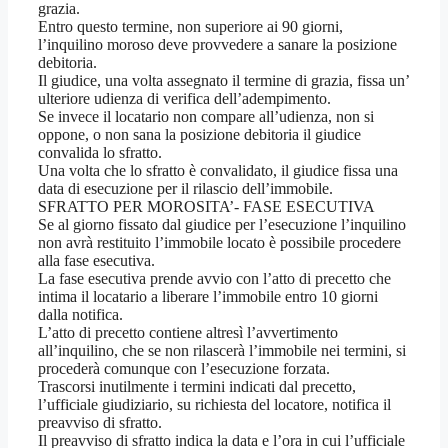
grazia.
Entro questo termine, non superiore ai 90 giorni,
l’inquilino moroso deve provvedere a sanare la posizione
debitoria.
Il giudice, una volta assegnato il termine di grazia, fissa un’
ulteriore udienza di verifica dell’adempimento.
Se invece il locatario non compare all’udienza, non si
oppone, o non sana la posizione debitoria il giudice
convalida lo sfratto.
Una volta che lo sfratto è convalidato, il giudice fissa una
data di esecuzione per il rilascio dell’immobile.
SFRATTO PER MOROSITA’- FASE ESECUTIVA
Se al giorno fissato dal giudice per l’esecuzione l’inquilino
non avrà restituito l’immobile locato è possibile procedere
alla fase esecutiva.
La fase esecutiva prende avvio con l’atto di precetto che
intima il locatario a liberare l’immobile entro 10 giorni
dalla notifica.
L’atto di precetto contiene altresì l’avvertimento
all’inquilino, che se non rilascerà l’immobile nei termini, si
procederà comunque con l’esecuzione forzata.
Trascorsi inutilmente i termini indicati dal precetto,
l’ufficiale giudiziario, su richiesta del locatore, notifica il
preavviso di sfratto.
Il preavviso di sfratto indica la data e l’ora in cui l’ufficiale