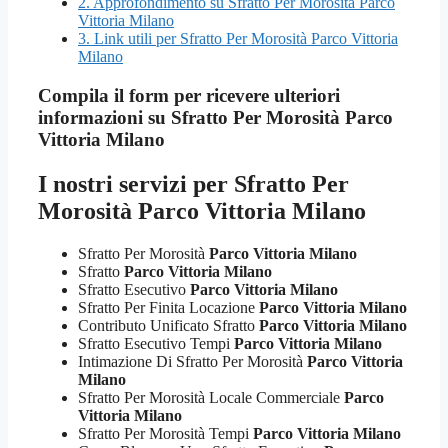
2.
Approfondimento su Sfratto Per Morosità Parco
Vittoria Milano
3.
Link utili per Sfratto Per Morosità Parco Vittoria
Milano
Compila il form per ricevere ulteriori
informazioni su
Sfratto Per Morosità Parco
Vittoria Milano
I nostri servizi per
Sfratto Per
Morosità Parco Vittoria Milano
Sfratto Per Morosità
Parco Vittoria Milano
Sfratto
Parco Vittoria Milano
Sfratto Esecutivo
Parco Vittoria Milano
Sfratto Per Finita Locazione
Parco Vittoria Milano
Contributo Unificato Sfratto
Parco Vittoria Milano
Sfratto Esecutivo Tempi
Parco Vittoria Milano
Intimazione Di Sfratto Per Morosità
Parco Vittoria
Milano
Sfratto Per Morosità Locale Commerciale
Parco
Vittoria Milano
Sfratto Per Morosità Tempi
Parco Vittoria Milano