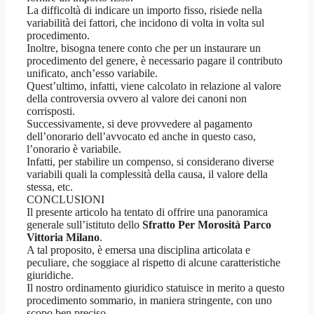
La difficoltà di indicare un importo fisso, risiede nella
variabilità dei fattori, che incidono di volta in volta sul
procedimento.
Inoltre, bisogna tenere conto che per un instaurare un
procedimento del genere, è necessario pagare il contributo
unificato, anch’esso variabile.
Quest’ultimo, infatti, viene calcolato in relazione al valore
della controversia ovvero al valore dei canoni non
corrisposti.
Successivamente, si deve provvedere al pagamento
dell’onorario dell’avvocato ed anche in questo caso,
l’onorario è variabile.
Infatti, per stabilire un compenso, si considerano diverse
variabili quali la complessità della causa, il valore della
stessa, etc.
CONCLUSIONI
Il presente articolo ha tentato di offrire una panoramica
generale sull’istituto dello
Sfratto Per Morosità Parco
Vittoria Milano
.
A tal proposito, è emersa una disciplina articolata e
peculiare, che soggiace al rispetto di alcune caratteristiche
giuridiche.
Il nostro ordinamento giuridico statuisce in merito a questo
procedimento sommario, in maniera stringente, con uno
scopo ben preciso.