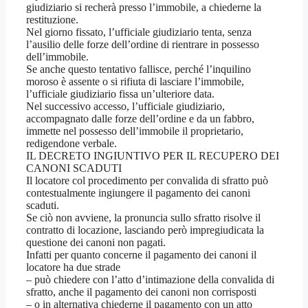
giudiziario si recherà presso l’immobile, a chiederne la
restituzione.
Nel giorno fissato, l’ufficiale giudiziario tenta, senza
l’ausilio delle forze dell’ordine di rientrare in possesso
dell’immobile.
Se anche questo tentativo fallisce, perché l’inquilino
moroso è assente o si rifiuta di lasciare l’immobile,
l’ufficiale giudiziario fissa un’ulteriore data.
Nel successivo accesso, l’ufficiale giudiziario,
accompagnato dalle forze dell’ordine e da un fabbro,
immette nel possesso dell’immobile il proprietario,
redigendone verbale.
IL DECRETO INGIUNTIVO PER IL RECUPERO DEI
CANONI SCADUTI
Il locatore col procedimento per convalida di sfratto può
contestualmente ingiungere il pagamento dei canoni
scaduti.
Se ciò non avviene, la pronuncia sullo sfratto risolve il
contratto di locazione, lasciando però impregiudicata la
questione dei canoni non pagati.
Infatti per quanto concerne il pagamento dei canoni il
locatore ha due strade
– può chiedere con l’atto d’intimazione della convalida di
sfratto, anche il pagamento dei canoni non corrisposti
– o in alternativa chiederne il pagamento con un atto