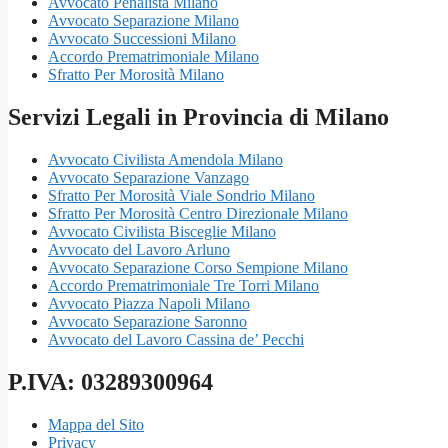
Avvocato Penalista Milano
Avvocato Separazione Milano
Avvocato Successioni Milano
Accordo Prematrimoniale Milano
Sfratto Per Morosità Milano
Servizi Legali in Provincia di Milano
Avvocato Civilista Amendola Milano
Avvocato Separazione Vanzago
Sfratto Per Morosità Viale Sondrio Milano
Sfratto Per Morosità Centro Direzionale Milano
Avvocato Civilista Bisceglie Milano
Avvocato del Lavoro Arluno
Avvocato Separazione Corso Sempione Milano
Accordo Prematrimoniale Tre Torri Milano
Avvocato Piazza Napoli Milano
Avvocato Separazione Saronno
Avvocato del Lavoro Cassina de’ Pecchi
P.IVA: 03289300964
Mappa del Sito
Privacy