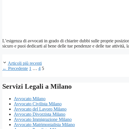
L’esigenza di avvocati in grado di chiarire dubbi sulle proprie posizion
sicuro e puoi dedicarti al bene delle tue pendenze e delle tue attività,
Articoli più recenti
Pagina
Pagina
Pagina
←
Precedente
1
…
4
5
Servizi Legali a Milano
Avvocato Milano
Avvocato Civilista Milano
Avvocato del Lavoro Milano
Avvocato Divorzista Milano
Avvocato Immigrazione Milano
Avvocato Matrimonialista Milano