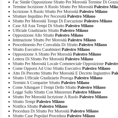
Fac Simile Opposizione Sfratto Per Morosità Termine Di Graz
Termine Iscrizione A Ruolo Sfratto Per Morosità
Palestro Mil
Iscrizione A Ruolo Sfratto Per Morosità
Palestro Milano
Sfrattare Inquilino Per Necessità
Palestro Milano
Sfratto Per Morosità Tempi Di Esecuzione
Palestro Milano
Case All Asta Tempi Di Sfratto
Palestro Milano
Ufficiale Giudiziario Sfratto
Palestro Milano
Opposizione Allo Sfratto
Palestro Milano
Intimazione Sfratto Per Morosità
Palestro Milano
Procedimento Per Convalida Di Sfratto
Palestro Milano
Sfratto Esecutivo Carabinieri
Palestro Milano
Opposizione A Sfratto Per Morosità
Palestro Milano
Lettera Di Sfratto Per Morosità
Palestro Milano
Sfratto Per Morosità Locale Commerciale Opposizione
Palestr
Come Opporsi Ad Uno Sfratto Esecutivo
Palestro Milano
Atto Di Precetto Sfratto Per Morosità E Decreto Ingiuntivo
Pal
Sfratto Ufficiale Giudiziario Proroga
Palestro Milano
Termini A Comparire Sfratto
Palestro Milano
Come Allungare I Tempi Dello Sfratto
Palestro Milano
Legge Sullo Sfratto Con Minorenni
Palestro Milano
Sfratto Per Morosità Iscrizione A Ruolo
Palestro Milano
Sfratto Tempi
Palestro Milano
Notifica Sfratto
Palestro Milano
Procedura Di Sfratto Per Morosità
Palestro Milano
Sfratto Case Popolari Procedura
Palestro Milano