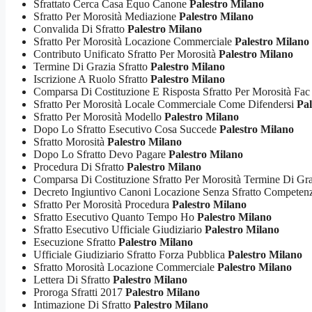
Sfrattato Cerca Casa Equo Canone
Palestro Milano
Sfratto Per Morosità Mediazione
Palestro Milano
Convalida Di Sfratto
Palestro Milano
Sfratto Per Morosità Locazione Commerciale
Palestro Milano
Contributo Unificato Sfratto Per Morosità
Palestro Milano
Termine Di Grazia Sfratto
Palestro Milano
Iscrizione A Ruolo Sfratto
Palestro Milano
Comparsa Di Costituzione E Risposta Sfratto Per Morosità Fac
Sfratto Per Morosità Locale Commerciale Come Difendersi
Pal
Sfratto Per Morosità Modello
Palestro Milano
Dopo Lo Sfratto Esecutivo Cosa Succede
Palestro Milano
Sfratto Morosità
Palestro Milano
Dopo Lo Sfratto Devo Pagare
Palestro Milano
Procedura Di Sfratto
Palestro Milano
Comparsa Di Costituzione Sfratto Per Morosità Termine Di Gr
Decreto Ingiuntivo Canoni Locazione Senza Sfratto Compete
Sfratto Per Morosità Procedura
Palestro Milano
Sfratto Esecutivo Quanto Tempo Ho
Palestro Milano
Sfratto Esecutivo Ufficiale Giudiziario
Palestro Milano
Esecuzione Sfratto
Palestro Milano
Ufficiale Giudiziario Sfratto Forza Pubblica
Palestro Milano
Sfratto Morosità Locazione Commerciale
Palestro Milano
Lettera Di Sfratto
Palestro Milano
Proroga Sfratti 2017
Palestro Milano
Intimazione Di Sfratto
Palestro Milano