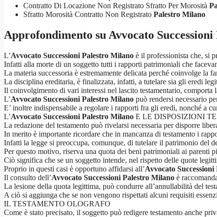
Contratto Di Locazione Non Registrato Sfratto Per Morosità
Pa
Sfratto Morosità Contratto Non Registrato
Palestro Milano
Approfondimento su
Avvocato Successioni
L’
Avvocato Successioni Palestro Milano
è il professionista che, si 
Infatti alla morte di un soggetto tutti i rapporti patrimoniali che faceva
La materia successoria è estremamente delicata perché coinvolge la fami
La disciplina ereditaria, è finalizzata, infatti, a tutelare sia gli eredi leg
Il coinvolgimento di vari interessi nel lascito testamentario, comporta la
L’
Avvocato Successioni Palestro Milano
può rendersi necessario per 
E’ inoltre indispensabile a regolare i rapporti fra gli eredi, nonché a cu
L’
Avvocato Successioni Palestro Milano
E LE DISPOSIZIONI 
La redazione del testamento può rivelarsi necessaria per disporre liber
In merito è importante ricordare che in mancanza di testamento i rappor
Infatti la legge si preoccupa, comunque, di tutelare il patrimonio del de
Per questo motivo, riserva una quota dei beni patrimoniali ai parenti p
Ciò significa che se un soggetto intende, nel rispetto delle quote legi
Proprio in questi casi è opportuno affidarsi all’
Avvocato Successioni 
Il consulto dell’
Avvocato Successioni Palestro Milano
è raccomandabi
La lesione della quota legittima, può condurre all’annullabilità del tes
A ciò si aggiunga che se non vengono rispettati alcuni requisiti essenzia
IL TESTAMENTO OLOGRAFO
Come è stato precisato, il soggetto può redigere testamento anche priv