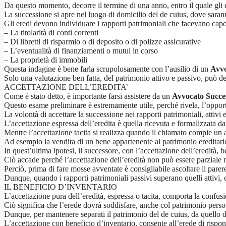
Da questo momento, decorre il termine di una anno, entro il quale gli
La successione si apre nel luogo di domicilio del de cuius, dove sarann
Gli eredi devono individuare i rapporti patrimoniali che facevano capo 
– La titolarità di conti correnti
– Di libretti di risparmio o di deposito o di polizze assicurative
– L’eventualità di finanziamenti o mutui in corso
– La proprietà di immobili
Questa indagine è bene farla scrupolosamente con l’ausilio di un
Avvo
Solo una valutazione ben fatta, del patrimonio attivo e passivo, può de
ACCETTAZIONE DELL’EREDITA’
Come è stato detto, è importante farsi assistere da un
Avvocato Succes
Questo esame preliminare è estremamente utile, perché rivela, l’opportun
La volontà di accettare la successione nei rapporti patrimoniali, attivi 
L’accettazione espressa dell’eredita è quella ricevuta e formalizzata da
Mentre l’accettazione tacita si realizza quando il chiamato compie un a
Ad esempio la vendita di un bene appartenente al patrimonio ereditario
In quest’ultima ipotesi, il successore, con l’accettazione dell’eredità, be
Ciò accade perché l’accettazione dell’eredità non può essere parziale ma 
Perciò, prima di fare mosse avventate è consigliabile ascoltare il parere
Dunque, quando i rapporti patrimoniali passivi superano quelli attivi,
IL BENEFICIO D’INVENTARIO
L’accettazione pura dell’eredità, espressa o tacita, comporta la confusi
Ciò significa che l’erede dovrà soddisfare, anche col patrimonio person
Dunque, per mantenere separati il patrimonio del de cuius, da quello de
L’accettazione con beneficio d’inventario, consente all’erede di risponde