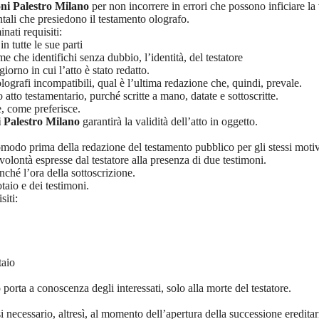
ni Palestro Milano
per non incorrere in errori che possono inficiare la v
ali che presiedono il testamento olografo.
nati requisiti:
n tutte le sue parti
che identifichi senza dubbio, l’identità, del testatore
orno in cui l’atto è stato redatto.
 olografi incompatibili, qual è l’ultima redazione che, quindi, prevale.
atto testamentario, purché scritte a mano, datate e sottoscritte.
e, come preferisce.
 Palestro Milano
garantirà la validità dell’atto in oggetto.
odo prima della redazione del testamento pubblico per gli stessi motivi,
olontà espresse dal testatore alla presenza di due testimoni.
nché l’ora della sottoscrizione.
taio e dei testimoni.
siti:
taio
porta a conoscenza degli interessati, solo alla morte del testatore.
 necessario, altresì, al momento dell’apertura della successione eredita