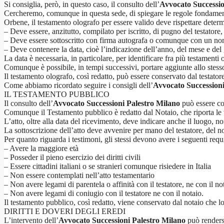
Si consiglia, però, in questo caso, il consulto dell’
Avvocato Successio
Cercheremo, comunque in questa sede, di spiegare le regole fondament
Orbene, il testamento olografo per essere valido deve rispettare determi
– Deve essere, anzitutto, compilato per iscritto, di pugno del testatore, i
– Deve essere sottoscritto con firma autografa o comunque con un nome 
– Deve contenere la data, cioè l’indicazione dell’anno, del mese e del gi
La data è necessaria, in particolare, per identificare fra più testamenti
Comunque è possibile, in tempi successivi, portare aggiunte allo stesso 
Il testamento olografo, così redatto, può essere conservato dal testator
Come abbiamo ricordato seguire i consigli dell’
Avvocato Successioni
IL TESTAMENTO PUBBLICO
Il consulto dell’
Avvocato Successioni Palestro Milano
può essere com
Comunque il Testamento pubblico è redatto dal Notaio, che riporta le v
L’atto, oltre alla data del ricevimento, deve indicare anche il luogo, no
La sottoscrizione dell’atto deve avvenire per mano del testatore, del no
Per quanto riguarda i testimoni, gli stessi devono avere i seguenti requi
– Avere la maggiore età
– Posseder il pieno esercizio dei diritti civili
– Essere cittadini italiani o se stranieri comunque risiedere in Italia
– Non essere contemplati nell’atto testamentario
– Non avere legami di parentela o affinità con il testatore, ne con il no
– Non avere legami di coniugio con il testatore ne con il notaio.
Il testamento pubblico, così redatto, viene conservato dal notaio che lo 
DIRITTI E DOVERI DEGLI EREDI
L’intervento dell’
Avvocato Successioni Palestro Milano
può rendersi