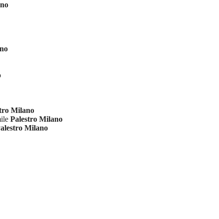
ano
ano
o
tro Milano
mile
Palestro Milano
alestro Milano