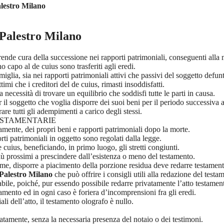
lestro Milano
 Palestro Milano
prende cura della successione nei rapporti patrimoniali, conseguenti alla
no capo al de cuius sono trasferiti agli eredi.
glia, sia nei rapporti patrimoniali attivi che passivi del soggetto defun
ittimi che i creditori del de cuius, rimasti insoddisfatti.
 necessità di trovare un equilibrio che soddisfi tutte le parti in causa.
il soggetto che voglia disporre dei suoi beni per il periodo successiva a
rare tutti gli adempimenti a carico degli stessi.
TESTAMENTARIE
amente, dei propri beni e rapporti patrimoniali dopo la morte.
ti patrimoniali in oggetto sono regolati dalla legge.
 cuius, beneficiando, in primo luogo, gli stretti congiunti.
iù prossimi a prescindere dall’esistenza o meno del testamento.
ttime, disporre a piacimento della porzione residua deve redarre testament
Palestro Milano
che può offrire i consigli utili alla redazione del testa
le, poiché, pur essendo possibile redarre privatamente l’atto testamentar
tamento ed in ogni caso è foriera d’incomprensioni fra gli eredi.
li dell’atto, il testamento olografo è nullo.
atamente, senza la necessaria presenza del notaio o dei testimoni.