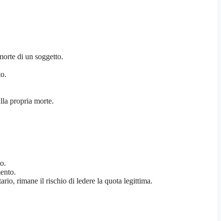
 morte di un soggetto.
to.
lla propria morte.
o.
mento.
io, rimane il rischio di ledere la quota legittima.