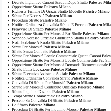
Decreto Ingiuntivo Canoni Scaduti Dopo Sfratto
Palestro Mil
Opposizione Sfratto
Palestro Milano
Richiesta Termine Di Grazia Sfratto Modello
Palestro Milano
Sfratto Per Necessità
Palestro Milano
Procedura Sfratto
Palestro Milano
Notifica Ordinanza Convalida Sfratto E Precetto
Palestro Mil
Preavviso Di Sfratto
Palestro Milano
Opposizione Sfratto Per Morosità Fac Simile
Palestro Milano
Secondo Accesso Ufficiale Giudiziario Sfratto
Palestro Milan
Nota Iscrizione A Ruolo Sfratto
Palestro Milano
Sfratti Per Morosità
Palestro Milano
Sfratto Senza Contratto
Palestro Milano
Sfratto Per Morosità Locale Commerciale Quanti Canoni
Pales
Opposizione Sfratto Per Morosità Locale Commerciale Fac Si
Opposizione Sfratto Per Morosità Domanda Riconvenzionale
P
Sfratto Finita Locazione
Palestro Milano
Sfratto Esecutivo Assistente Sociale
Palestro Milano
Notifica Ordinanza Convalida Sfratto
Palestro Milano
Convalida Di Sfratto Per Morosità
Palestro Milano
Sfratto Per Morosità Contributo Unificato
Palestro Milano
Sfratto Inquilino Disabile
Palestro Milano
Tempi Sfratto Commerciale
Palestro Milano
Precetto Su Convalida Di Sfratto
Palestro Milano
Lo Sfratto
Palestro Milano
Procedura Di Sfratto Per Inquilino Moroso
Palestro Milano