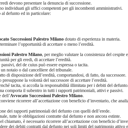
 eredi devono presentare la denuncia di successione.
o individuati gli uffici competenti per gli incombenti amministrativi.
al defunto ed in particolare:
cato Successioni Palestro Milano
dotato di esperienza in materia.
terminare l’opportunità di accettare o meno l’eredità.
sioni Palestro Milano
, per meglio valutare la consistenza del cespite e
ità per gli eredi, di accettare l’eredità.
e passivi, del de cuius può essere espressa o tacita.
 un notaio o dal cancelliere del tribunale.
tto di disposizione dell’eredità, comportandosi, di fatto, da successore.
 presuppone la volontà del successore di accettare l’eredità.
nché tacita, si accolla la responsabilità illimitata per i debiti del defunto
comporta il subentro in tutti i rapporti patrimoniali, attivi e passivi.
 dell’
Avvocato Successioni Palestro Milano
.
 conviene ricorrere all’accettazione con beneficio d’inventario, che ana
one dei rapporti patrimoniali del defunto con quelli dell’erede.
ale, tutte le obbligazioni contratte dal defunto e non ancora estinte.
l chiamato, è necessario ricorrere all’accettazione con beneficio d’inve
re dei debiti contratti dal defunto nei soli limiti del patrimonio attivo e