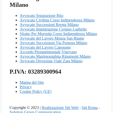
Milano
Avvocato Separazione Rho
Avvocato Civilista Corso Indipendenza Milano
Avvocato Successioni Brenta Milano
Avvocato Immigrazione Ceriano Laghetto
Sfratto Per Morosità Corso Indipendenza Milano
Avvocato del Lavoro Monza San Biagio
Avvocato Successioni Via Porpora Milano
Avvocato del Lavoro Caponago
Accordo Prematrimoniale Vigevano
Avvocato Matrimonialista Ripamonti Milano
Avvocato Divorzista Viale Zara Milano
P.IVA: 03289300964
Mappa del Sito
Privacy
Cookie Policy (UE)
Copyright © 2023 |
Realizzazione Siti Web
-
Siti Roma
-
Solution Group Communication