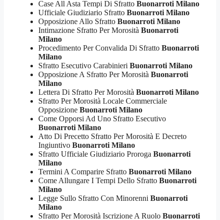
Case All Asta Tempi Di Sfratto
Buonarroti Milano
Ufficiale Giudiziario Sfratto
Buonarroti Milano
Opposizione Allo Sfratto
Buonarroti Milano
Intimazione Sfratto Per Morosità
Buonarroti
Milano
Procedimento Per Convalida Di Sfratto
Buonarroti
Milano
Sfratto Esecutivo Carabinieri
Buonarroti Milano
Opposizione A Sfratto Per Morosità
Buonarroti
Milano
Lettera Di Sfratto Per Morosità
Buonarroti Milano
Sfratto Per Morosità Locale Commerciale
Opposizione
Buonarroti Milano
Come Opporsi Ad Uno Sfratto Esecutivo
Buonarroti Milano
Atto Di Precetto Sfratto Per Morosità E Decreto
Ingiuntivo
Buonarroti Milano
Sfratto Ufficiale Giudiziario Proroga
Buonarroti
Milano
Termini A Comparire Sfratto
Buonarroti Milano
Come Allungare I Tempi Dello Sfratto
Buonarroti
Milano
Legge Sullo Sfratto Con Minorenni
Buonarroti
Milano
Sfratto Per Morosità Iscrizione A Ruolo
Buonarroti