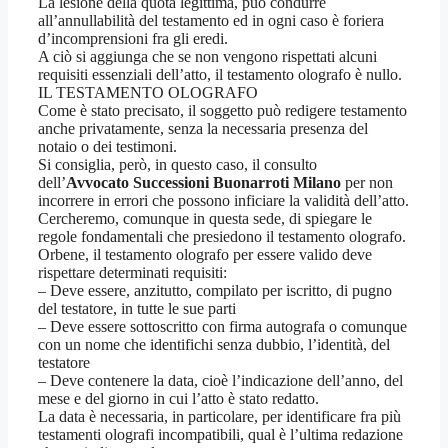
La lesione della quota legittima, può condurre
all’annullabilità del testamento ed in ogni caso è foriera
d’incomprensioni fra gli eredi.
A ciò si aggiunga che se non vengono rispettati alcuni
requisiti essenziali dell’atto, il testamento olografo è nullo.
IL TESTAMENTO OLOGRAFO
Come è stato precisato, il soggetto può redigere testamento
anche privatamente, senza la necessaria presenza del
notaio o dei testimoni.
Si consiglia, però, in questo caso, il consulto
dell’
Avvocato Successioni Buonarroti Milano
per non
incorrere in errori che possono inficiare la validità dell’atto.
Cercheremo, comunque in questa sede, di spiegare le
regole fondamentali che presiedono il testamento olografo.
Orbene, il testamento olografo per essere valido deve
rispettare determinati requisiti:
– Deve essere, anzitutto, compilato per iscritto, di pugno
del testatore, in tutte le sue parti
– Deve essere sottoscritto con firma autografa o comunque
con un nome che identifichi senza dubbio, l’identità, del
testatore
– Deve contenere la data, cioè l’indicazione dell’anno, del
mese e del giorno in cui l’atto è stato redatto.
La data è necessaria, in particolare, per identificare fra più
testamenti olografi incompatibili, qual è l’ultima redazione