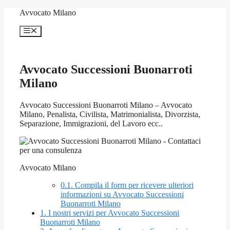
Vai
Avvocato Milano
al
contenuto
Menu
Avvocato Successioni Buonarroti
Milano
Avvocato Successioni Buonarroti Milano – Avvocato
Milano, Penalista, Civilista, Matrimonialista, Divorzista,
Separazione, Immigrazioni, del Lavoro ecc..
Avvocato Milano
0.1.
Compila il form per ricevere ulteriori
informazioni su Avvocato Successioni
Buonarroti Milano
1.
I nostri servizi per Avvocato Successioni
Buonarroti Milano