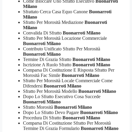
Come Bloccare Uno Sfratto Esecutivo
Buonarroti
Milano
Sfrattato Cerca Casa Equo Canone
Buonarroti
Milano
Sfratto Per Morosità Mediazione
Buonarroti
Milano
Convalida Di Sfratto
Buonarroti Milano
Sfratto Per Morosità Locazione Commerciale
Buonarroti Milano
Contributo Unificato Sfratto Per Morosità
Buonarroti Milano
Termine Di Grazia Sfratto
Buonarroti Milano
Iscrizione A Ruolo Sfratto
Buonarroti Milano
Comparsa Di Costituzione E Risposta Sfratto Per
Morosità Fac Simile
Buonarroti Milano
Sfratto Per Morosità Locale Commerciale Come
Difendersi
Buonarroti Milano
Sfratto Per Morosità Modello
Buonarroti Milano
Dopo Lo Sfratto Esecutivo Cosa Succede
Buonarroti Milano
Sfratto Morosità
Buonarroti Milano
Dopo Lo Sfratto Devo Pagare
Buonarroti Milano
Procedura Di Sfratto
Buonarroti Milano
Comparsa Di Costituzione Sfratto Per Morosità
Termine Di Grazia Formulario
Buonarroti Milano