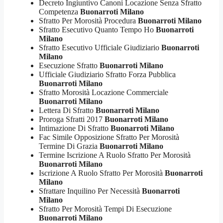
Decreto Ingiuntivo Canoni Locazione Senza Sfratto
Competenza
Buonarroti Milano
Sfratto Per Morosità Procedura
Buonarroti Milano
Sfratto Esecutivo Quanto Tempo Ho
Buonarroti
Milano
Sfratto Esecutivo Ufficiale Giudiziario
Buonarroti
Milano
Esecuzione Sfratto
Buonarroti Milano
Ufficiale Giudiziario Sfratto Forza Pubblica
Buonarroti Milano
Sfratto Morosità Locazione Commerciale
Buonarroti Milano
Lettera Di Sfratto
Buonarroti Milano
Proroga Sfratti 2017
Buonarroti Milano
Intimazione Di Sfratto
Buonarroti Milano
Fac Simile Opposizione Sfratto Per Morosità
Termine Di Grazia
Buonarroti Milano
Termine Iscrizione A Ruolo Sfratto Per Morosità
Buonarroti Milano
Iscrizione A Ruolo Sfratto Per Morosità
Buonarroti
Milano
Sfrattare Inquilino Per Necessità
Buonarroti
Milano
Sfratto Per Morosità Tempi Di Esecuzione
Buonarroti Milano