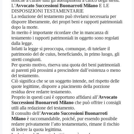
nonché a curare tutti gli adempimenti a carico degli stessi.
L’
Avvocato Successioni Buonarroti Milano
E LE
DISPOSIZIONI TESTAMENTARIE
La redazione del testamento può rivelarsi necessaria per
disporre liberamente, dei propri beni e rapporti patrimoniali
dopo la morte.
In merito è importante ricordare che in mancanza di
testamento i rapporti patrimoniali in oggetto sono regolati
dalla legge.
Infatti la legge si preoccupa, comunque, di tutelare il
patrimonio del de cuius, beneficiando, in primo luogo, gli
stretti congiunti.
Per questo motivo, riserva una quota dei beni patrimoniali
ai parenti più prossimi a prescindere dall’esistenza o meno
del testamento.
Ciò significa che se un soggetto intende, nel rispetto delle
quote legittime, disporre a piacimento della porzione
residua deve redarre testamento.
Proprio in questi casi è opportuno affidarsi all’
Avvocato
Successioni Buonarroti Milano
che può offrire i consigli
utili alla redazione del testamento.
Il consulto dell’
Avvocato Successioni Buonarroti
Milano
è raccomandabile, poiché, pur essendo possibile
redarre privatamente l’atto testamentario, rimane il rischio
di ledere la quota legittima.