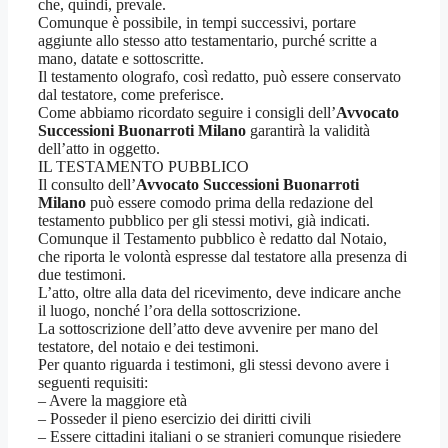
che, quindi, prevale.
Comunque è possibile, in tempi successivi, portare
aggiunte allo stesso atto testamentario, purché scritte a
mano, datate e sottoscritte.
Il testamento olografo, così redatto, può essere conservato
dal testatore, come preferisce.
Come abbiamo ricordato seguire i consigli dell’
Avvocato
Successioni Buonarroti Milano
garantirà la validità
dell’atto in oggetto.
IL TESTAMENTO PUBBLICO
Il consulto dell’
Avvocato Successioni Buonarroti
Milano
può essere comodo prima della redazione del
testamento pubblico per gli stessi motivi, già indicati.
Comunque il Testamento pubblico è redatto dal Notaio,
che riporta le volontà espresse dal testatore alla presenza di
due testimoni.
L’atto, oltre alla data del ricevimento, deve indicare anche
il luogo, nonché l’ora della sottoscrizione.
La sottoscrizione dell’atto deve avvenire per mano del
testatore, del notaio e dei testimoni.
Per quanto riguarda i testimoni, gli stessi devono avere i
seguenti requisiti:
– Avere la maggiore età
– Posseder il pieno esercizio dei diritti civili
– Essere cittadini italiani o se stranieri comunque risiedere