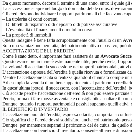
Da questo momento, decorre il termine di una anno, entro il quale gli
La successione si apre nel luogo di domicilio del de cuius, dove sarann
Gli eredi devono individuare i rapporti patrimoniali che facevano capo 
– La titolarità di conti correnti
– Di libretti di risparmio o di deposito o di polizze assicurative
– L’eventualità di finanziamenti o mutui in corso
– La proprietà di immobili
Questa indagine è bene farla scrupolosamente con l’ausilio di un
Avvo
Solo una valutazione ben fatta, del patrimonio attivo e passivo, può de
ACCETTAZIONE DELL’EREDITA’
Come è stato detto, è importante farsi assistere da un
Avvocato Succes
Questo esame preliminare è estremamente utile, perché rivela, l’opportun
La volontà di accettare la successione nei rapporti patrimoniali, attivi 
L’accettazione espressa dell’eredita è quella ricevuta e formalizzata da
Mentre l’accettazione tacita si realizza quando il chiamato compie un a
Ad esempio la vendita di un bene appartenente al patrimonio ereditario
In quest’ultima ipotesi, il successore, con l’accettazione dell’eredità, be
Ciò accade perché l’accettazione dell’eredità non può essere parziale ma 
Perciò, prima di fare mosse avventate è consigliabile ascoltare il parere
Dunque, quando i rapporti patrimoniali passivi superano quelli attivi,
IL BENEFICIO D’INVENTARIO
L’accettazione pura dell’eredità, espressa o tacita, comporta la confusi
Ciò significa che l’erede dovrà soddisfare, anche col patrimonio person
Dunque, per mantenere separati il patrimonio del de cuius, da quello de
L’accettazione con beneficio d’inventario, consente all’erede di risponde