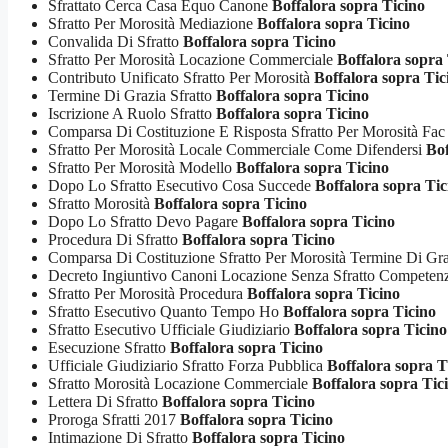
Sfrattato Cerca Casa Equo Canone
Boffalora sopra Ticino
Sfratto Per Morosità Mediazione
Boffalora sopra Ticino
Convalida Di Sfratto
Boffalora sopra Ticino
Sfratto Per Morosità Locazione Commerciale
Boffalora sopra
Contributo Unificato Sfratto Per Morosità
Boffalora sopra Tic
Termine Di Grazia Sfratto
Boffalora sopra Ticino
Iscrizione A Ruolo Sfratto
Boffalora sopra Ticino
Comparsa Di Costituzione E Risposta Sfratto Per Morosità Fac
Sfratto Per Morosità Locale Commerciale Come Difendersi
Bof
Sfratto Per Morosità Modello
Boffalora sopra Ticino
Dopo Lo Sfratto Esecutivo Cosa Succede
Boffalora sopra Tic
Sfratto Morosità
Boffalora sopra Ticino
Dopo Lo Sfratto Devo Pagare
Boffalora sopra Ticino
Procedura Di Sfratto
Boffalora sopra Ticino
Comparsa Di Costituzione Sfratto Per Morosità Termine Di Gr
Decreto Ingiuntivo Canoni Locazione Senza Sfratto Compete
Sfratto Per Morosità Procedura
Boffalora sopra Ticino
Sfratto Esecutivo Quanto Tempo Ho
Boffalora sopra Ticino
Sfratto Esecutivo Ufficiale Giudiziario
Boffalora sopra Ticino
Esecuzione Sfratto
Boffalora sopra Ticino
Ufficiale Giudiziario Sfratto Forza Pubblica
Boffalora sopra T
Sfratto Morosità Locazione Commerciale
Boffalora sopra Tic
Lettera Di Sfratto
Boffalora sopra Ticino
Proroga Sfratti 2017
Boffalora sopra Ticino
Intimazione Di Sfratto
Boffalora sopra Ticino