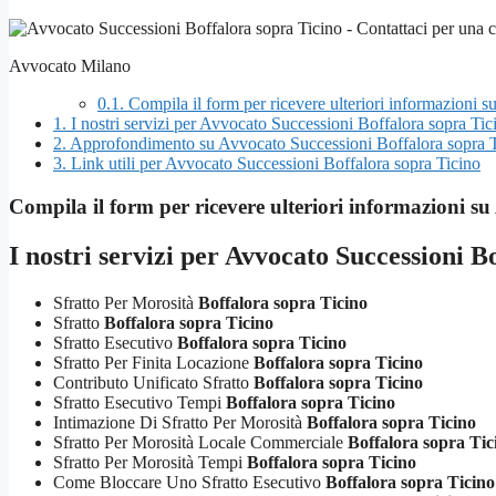
Avvocato Milano
0.1.
Compila il form per ricevere ulteriori informazioni 
1.
I nostri servizi per Avvocato Successioni Boffalora sopra Tic
2.
Approfondimento su Avvocato Successioni Boffalora sopra T
3.
Link utili per Avvocato Successioni Boffalora sopra Ticino
Compila il form per ricevere ulteriori informazioni su
I nostri servizi per
Avvocato Successioni Bo
Sfratto Per Morosità
Boffalora sopra Ticino
Sfratto
Boffalora sopra Ticino
Sfratto Esecutivo
Boffalora sopra Ticino
Sfratto Per Finita Locazione
Boffalora sopra Ticino
Contributo Unificato Sfratto
Boffalora sopra Ticino
Sfratto Esecutivo Tempi
Boffalora sopra Ticino
Intimazione Di Sfratto Per Morosità
Boffalora sopra Ticino
Sfratto Per Morosità Locale Commerciale
Boffalora sopra Tic
Sfratto Per Morosità Tempi
Boffalora sopra Ticino
Come Bloccare Uno Sfratto Esecutivo
Boffalora sopra Ticino