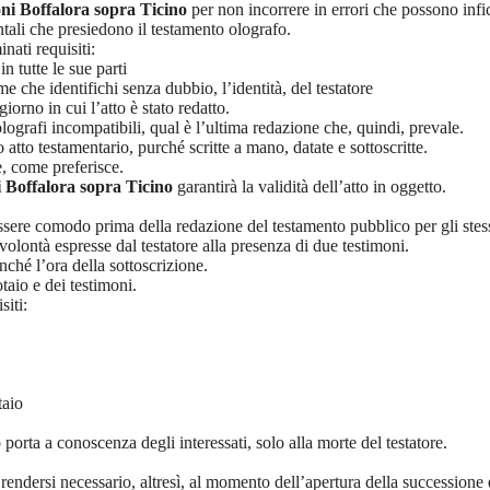
ni Boffalora sopra Ticino
per non incorrere in errori che possono infici
ali che presiedono il testamento olografo.
nati requisiti:
n tutte le sue parti
che identifichi senza dubbio, l’identità, del testatore
orno in cui l’atto è stato redatto.
 olografi incompatibili, qual è l’ultima redazione che, quindi, prevale.
atto testamentario, purché scritte a mano, datate e sottoscritte.
e, come preferisce.
 Boffalora sopra Ticino
garantirà la validità dell’atto in oggetto.
sere comodo prima della redazione del testamento pubblico per gli stessi
olontà espresse dal testatore alla presenza di due testimoni.
nché l’ora della sottoscrizione.
taio e dei testimoni.
siti:
taio
porta a conoscenza degli interessati, solo alla morte del testatore.
endersi necessario, altresì, al momento dell’apertura della successione 