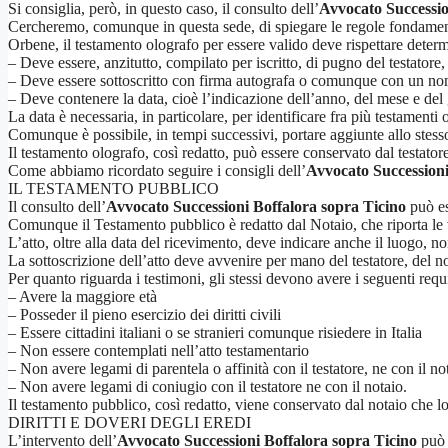
Si consiglia, però, in questo caso, il consulto dell’
Avvocato Successio
Cercheremo, comunque in questa sede, di spiegare le regole fondament
Orbene, il testamento olografo per essere valido deve rispettare determi
– Deve essere, anzitutto, compilato per iscritto, di pugno del testatore, i
– Deve essere sottoscritto con firma autografa o comunque con un nome 
– Deve contenere la data, cioè l’indicazione dell’anno, del mese e del gi
La data è necessaria, in particolare, per identificare fra più testamenti
Comunque è possibile, in tempi successivi, portare aggiunte allo stesso 
Il testamento olografo, così redatto, può essere conservato dal testator
Come abbiamo ricordato seguire i consigli dell’
Avvocato Successioni
IL TESTAMENTO PUBBLICO
Il consulto dell’
Avvocato Successioni Boffalora sopra Ticino
può es
Comunque il Testamento pubblico è redatto dal Notaio, che riporta le v
L’atto, oltre alla data del ricevimento, deve indicare anche il luogo, no
La sottoscrizione dell’atto deve avvenire per mano del testatore, del no
Per quanto riguarda i testimoni, gli stessi devono avere i seguenti requi
– Avere la maggiore età
– Posseder il pieno esercizio dei diritti civili
– Essere cittadini italiani o se stranieri comunque risiedere in Italia
– Non essere contemplati nell’atto testamentario
– Non avere legami di parentela o affinità con il testatore, ne con il no
– Non avere legami di coniugio con il testatore ne con il notaio.
Il testamento pubblico, così redatto, viene conservato dal notaio che lo 
DIRITTI E DOVERI DEGLI EREDI
L’intervento dell’
Avvocato Successioni Boffalora sopra Ticino
può r