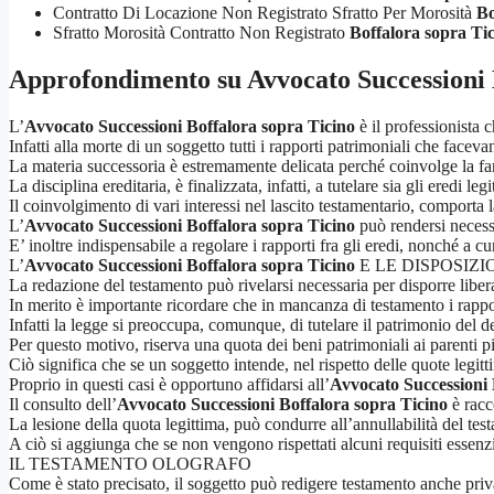
Contratto Di Locazione Non Registrato Sfratto Per Morosità
Bo
Sfratto Morosità Contratto Non Registrato
Boffalora sopra Ti
Approfondimento su
Avvocato Successioni 
L’
Avvocato Successioni Boffalora sopra Ticino
è il professionista 
Infatti alla morte di un soggetto tutti i rapporti patrimoniali che faceva
La materia successoria è estremamente delicata perché coinvolge la fami
La disciplina ereditaria, è finalizzata, infatti, a tutelare sia gli eredi leg
Il coinvolgimento di vari interessi nel lascito testamentario, comporta la
L’
Avvocato Successioni Boffalora sopra Ticino
può rendersi necessa
E’ inoltre indispensabile a regolare i rapporti fra gli eredi, nonché a cu
L’
Avvocato Successioni Boffalora sopra Ticino
E LE DISPOSIZ
La redazione del testamento può rivelarsi necessaria per disporre liber
In merito è importante ricordare che in mancanza di testamento i rappor
Infatti la legge si preoccupa, comunque, di tutelare il patrimonio del de
Per questo motivo, riserva una quota dei beni patrimoniali ai parenti p
Ciò significa che se un soggetto intende, nel rispetto delle quote legi
Proprio in questi casi è opportuno affidarsi all’
Avvocato Successioni 
Il consulto dell’
Avvocato Successioni Boffalora sopra Ticino
è racc
La lesione della quota legittima, può condurre all’annullabilità del tes
A ciò si aggiunga che se non vengono rispettati alcuni requisiti essenzia
IL TESTAMENTO OLOGRAFO
Come è stato precisato, il soggetto può redigere testamento anche priv