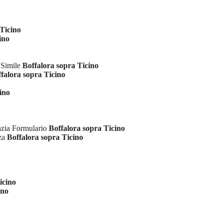
 Ticino
ino
 Simile
Boffalora sopra Ticino
falora sopra Ticino
ino
azia Formulario
Boffalora sopra Ticino
nza
Boffalora sopra Ticino
icino
ino