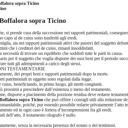
ffalora sopra Ticino
cino
Boffalora sopra Ticino
che, si prende cura della successione nei rapporti patrimoniali, conseguen
no capo al de cuius sono trasferiti agli eredi.
glia, sia nei rapporti patrimoniali attivi che passivi del soggetto defun
ittimi che i creditori del de cuius, rimasti insoddisfatti.
 necessità di trovare un equilibrio che soddisfi tutte le parti in causa.
rio per il soggetto che voglia disporre dei suoi beni per il periodo succ
rare tutti gli adempimenti a carico degli stessi.
IONI TESTAMENTARIE
amente, dei propri beni e rapporti patrimoniali dopo la morte.
ti patrimoniali in oggetto sono regolati dalla legge.
 cuius, beneficiando, in primo luogo, gli stretti congiunti.
iù prossimi a prescindere dall’esistenza o meno del testamento.
ttime, disporre a piacimento della porzione residua deve redarre testament
Boffalora sopra Ticino
che può offrire i consigli utili alla redazione d
omandabile, poiché, pur essendo possibile redarre privatamente l’atto test
tamento ed in ogni caso è foriera d’incomprensioni fra gli eredi.
li dell’atto, il testamento olografo è nullo.
atamente, senza la necessaria presenza del notaio o dei testimoni.