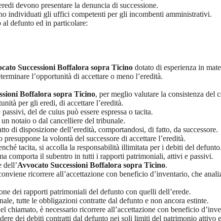
 eredi devono presentare la denuncia di successione.
o individuati gli uffici competenti per gli incombenti amministrativi.
al defunto ed in particolare:
cato Successioni Boffalora sopra Ticino
dotato di esperienza in mate
terminare l’opportunità di accettare o meno l’eredità.
sioni Boffalora sopra Ticino
, per meglio valutare la consistenza del c
ità per gli eredi, di accettare l’eredità.
e passivi, del de cuius può essere espressa o tacita.
 un notaio o dal cancelliere del tribunale.
tto di disposizione dell’eredità, comportandosi, di fatto, da successore.
 presuppone la volontà del successore di accettare l’eredità.
nché tacita, si accolla la responsabilità illimitata per i debiti del defunto
comporta il subentro in tutti i rapporti patrimoniali, attivi e passivi.
 dell’
Avvocato Successioni Boffalora sopra Ticino
.
 conviene ricorrere all’accettazione con beneficio d’inventario, che ana
one dei rapporti patrimoniali del defunto con quelli dell’erede.
ale, tutte le obbligazioni contratte dal defunto e non ancora estinte.
l chiamato, è necessario ricorrere all’accettazione con beneficio d’inve
re dei debiti contratti dal defunto nei soli limiti del patrimonio attivo e