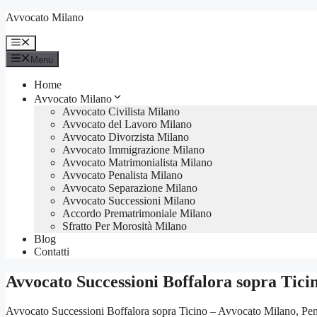
Vai
Avvocato Milano
al
contenuto
Menu
Menu
Home
Avvocato Milano
Avvocato Civilista Milano
Avvocato del Lavoro Milano
Avvocato Divorzista Milano
Avvocato Immigrazione Milano
Avvocato Matrimonialista Milano
Avvocato Penalista Milano
Avvocato Separazione Milano
Avvocato Successioni Milano
Accordo Prematrimoniale Milano
Sfratto Per Morosità Milano
Blog
Contatti
Avvocato Successioni Boffalora sopra Tici
Avvocato Successioni Boffalora sopra Ticino – Avvocato Milano, Penali