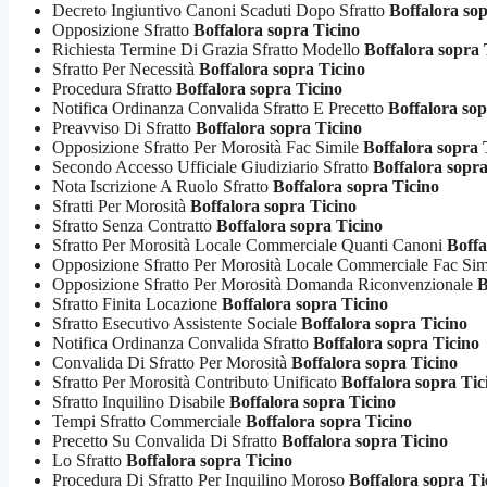
Decreto Ingiuntivo Canoni Scaduti Dopo Sfratto
Boffalora so
Opposizione Sfratto
Boffalora sopra Ticino
Richiesta Termine Di Grazia Sfratto Modello
Boffalora sopra 
Sfratto Per Necessità
Boffalora sopra Ticino
Procedura Sfratto
Boffalora sopra Ticino
Notifica Ordinanza Convalida Sfratto E Precetto
Boffalora sop
Preavviso Di Sfratto
Boffalora sopra Ticino
Opposizione Sfratto Per Morosità Fac Simile
Boffalora sopra 
Secondo Accesso Ufficiale Giudiziario Sfratto
Boffalora sopra
Nota Iscrizione A Ruolo Sfratto
Boffalora sopra Ticino
Sfratti Per Morosità
Boffalora sopra Ticino
Sfratto Senza Contratto
Boffalora sopra Ticino
Sfratto Per Morosità Locale Commerciale Quanti Canoni
Boffa
Opposizione Sfratto Per Morosità Locale Commerciale Fac Si
Opposizione Sfratto Per Morosità Domanda Riconvenzionale
B
Sfratto Finita Locazione
Boffalora sopra Ticino
Sfratto Esecutivo Assistente Sociale
Boffalora sopra Ticino
Notifica Ordinanza Convalida Sfratto
Boffalora sopra Ticino
Convalida Di Sfratto Per Morosità
Boffalora sopra Ticino
Sfratto Per Morosità Contributo Unificato
Boffalora sopra Tic
Sfratto Inquilino Disabile
Boffalora sopra Ticino
Tempi Sfratto Commerciale
Boffalora sopra Ticino
Precetto Su Convalida Di Sfratto
Boffalora sopra Ticino
Lo Sfratto
Boffalora sopra Ticino
Procedura Di Sfratto Per Inquilino Moroso
Boffalora sopra Ti