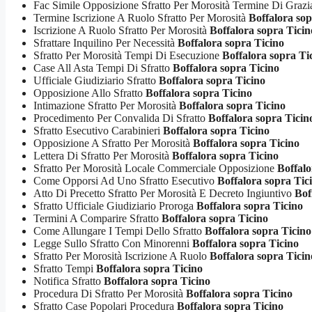
Fac Simile Opposizione Sfratto Per Morosità Termine Di Graz
Termine Iscrizione A Ruolo Sfratto Per Morosità
Boffalora sop
Iscrizione A Ruolo Sfratto Per Morosità
Boffalora sopra Ticin
Sfrattare Inquilino Per Necessità
Boffalora sopra Ticino
Sfratto Per Morosità Tempi Di Esecuzione
Boffalora sopra Ti
Case All Asta Tempi Di Sfratto
Boffalora sopra Ticino
Ufficiale Giudiziario Sfratto
Boffalora sopra Ticino
Opposizione Allo Sfratto
Boffalora sopra Ticino
Intimazione Sfratto Per Morosità
Boffalora sopra Ticino
Procedimento Per Convalida Di Sfratto
Boffalora sopra Ticin
Sfratto Esecutivo Carabinieri
Boffalora sopra Ticino
Opposizione A Sfratto Per Morosità
Boffalora sopra Ticino
Lettera Di Sfratto Per Morosità
Boffalora sopra Ticino
Sfratto Per Morosità Locale Commerciale Opposizione
Boffalo
Come Opporsi Ad Uno Sfratto Esecutivo
Boffalora sopra Tic
Atto Di Precetto Sfratto Per Morosità E Decreto Ingiuntivo
Bof
Sfratto Ufficiale Giudiziario Proroga
Boffalora sopra Ticino
Termini A Comparire Sfratto
Boffalora sopra Ticino
Come Allungare I Tempi Dello Sfratto
Boffalora sopra Ticino
Legge Sullo Sfratto Con Minorenni
Boffalora sopra Ticino
Sfratto Per Morosità Iscrizione A Ruolo
Boffalora sopra Ticin
Sfratto Tempi
Boffalora sopra Ticino
Notifica Sfratto
Boffalora sopra Ticino
Procedura Di Sfratto Per Morosità
Boffalora sopra Ticino
Sfratto Case Popolari Procedura
Boffalora sopra Ticino