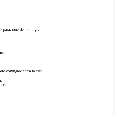
 separazione dei coniugi.
ano
.
to coniugale entra in crisi.
i.
perto.