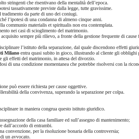
lto stringenti che risentivano della mentalità dell’epoca.
potesi tassativamente previste dalla legge, tutte gravissime.
 il tradimento da parte di uno dei coniugi.
onché l’ipotesi di una condanna di almeno cinque anni.
lla communio materialis et spiritualis non era contemplata.
mento nei casi di scioglimento del matrimonio.
acquisito sempre più rilievo, a fronte della gestione frequente di cause f
ciplinare l’istituto della separazione, dal quale discendono effetti giurid
ti Milano
entra quasi subito in gioco, illustrando al cliente gli obblighi 
gli effetti del matrimonio, in attesa del divorzio.
andosi di una condizione momentanea che potrebbe risolversi con la riconc
ione può essere richiesta per cause oggettive.
tollerabilità della convivenza, superando la separazione per colpa.
disciplinare in maniera congrua questo istituto giuridico.
’assegnazione della casa familiare ed sull’assegno di mantenimento;
re dall’accordo di entrambi.
una convenzione, per la risoluzione bonaria della controversia;
 di un avvocato.