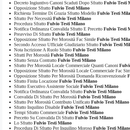
Decreto Ingiuntivo Canoni Scaduti Dopo Sfratto
Fulvio Testi 
Opposizione Sfratto
Fulvio Testi Milano
Richiesta Termine Di Grazia Sfratto Modello
Fulvio Testi Mil
Sfratto Per Necessità
Fulvio Testi Milano
Procedura Sfratto
Fulvio Testi Milano
Notifica Ordinanza Convalida Sfratto E Precetto
Fulvio Testi 
Preavviso Di Sfratto
Fulvio Testi Milano
Opposizione Sfratto Per Morosità Fac Simile
Fulvio Testi Mil
Secondo Accesso Ufficiale Giudiziario Sfratto
Fulvio Testi Mi
Nota Iscrizione A Ruolo Sfratto
Fulvio Testi Milano
Sfratti Per Morosità
Fulvio Testi Milano
Sfratto Senza Contratto
Fulvio Testi Milano
Sfratto Per Morosità Locale Commerciale Quanti Canoni
Fulvi
Opposizione Sfratto Per Morosità Locale Commerciale Fac Si
Opposizione Sfratto Per Morosità Domanda Riconvenzionale
F
Sfratto Finita Locazione
Fulvio Testi Milano
Sfratto Esecutivo Assistente Sociale
Fulvio Testi Milano
Notifica Ordinanza Convalida Sfratto
Fulvio Testi Milano
Convalida Di Sfratto Per Morosità
Fulvio Testi Milano
Sfratto Per Morosità Contributo Unificato
Fulvio Testi Milano
Sfratto Inquilino Disabile
Fulvio Testi Milano
Tempi Sfratto Commerciale
Fulvio Testi Milano
Precetto Su Convalida Di Sfratto
Fulvio Testi Milano
Lo Sfratto
Fulvio Testi Milano
Procedura Di Sfratto Per Inquilino Moroso
Fulvio Testi Milan