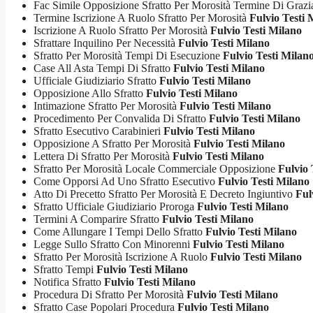
Fac Simile Opposizione Sfratto Per Morosità Termine Di Graz
Termine Iscrizione A Ruolo Sfratto Per Morosità
Fulvio Testi 
Iscrizione A Ruolo Sfratto Per Morosità
Fulvio Testi Milano
Sfrattare Inquilino Per Necessità
Fulvio Testi Milano
Sfratto Per Morosità Tempi Di Esecuzione
Fulvio Testi Milan
Case All Asta Tempi Di Sfratto
Fulvio Testi Milano
Ufficiale Giudiziario Sfratto
Fulvio Testi Milano
Opposizione Allo Sfratto
Fulvio Testi Milano
Intimazione Sfratto Per Morosità
Fulvio Testi Milano
Procedimento Per Convalida Di Sfratto
Fulvio Testi Milano
Sfratto Esecutivo Carabinieri
Fulvio Testi Milano
Opposizione A Sfratto Per Morosità
Fulvio Testi Milano
Lettera Di Sfratto Per Morosità
Fulvio Testi Milano
Sfratto Per Morosità Locale Commerciale Opposizione
Fulvio 
Come Opporsi Ad Uno Sfratto Esecutivo
Fulvio Testi Milano
Atto Di Precetto Sfratto Per Morosità E Decreto Ingiuntivo
Ful
Sfratto Ufficiale Giudiziario Proroga
Fulvio Testi Milano
Termini A Comparire Sfratto
Fulvio Testi Milano
Come Allungare I Tempi Dello Sfratto
Fulvio Testi Milano
Legge Sullo Sfratto Con Minorenni
Fulvio Testi Milano
Sfratto Per Morosità Iscrizione A Ruolo
Fulvio Testi Milano
Sfratto Tempi
Fulvio Testi Milano
Notifica Sfratto
Fulvio Testi Milano
Procedura Di Sfratto Per Morosità
Fulvio Testi Milano
Sfratto Case Popolari Procedura
Fulvio Testi Milano