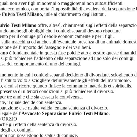
, quali non aver figli minorenni o maggiorenni non autosufficienti.
ronte economico, comporta l’impossibilità di avvalersi della separazione 
 Fulvio Testi Milano
, utile al chiarimento degli istituti.
lvio Testi Milano
offre, altresì, chiarimenti sugli effetti della separazi
ando anche gli obblighi che i coniugi separati devono rispettare.
ento per il coniuge più debole economicamente e per i figli.
hé sulla macchina ed anche sull’eventuale presenza di un animale domest
azione dell’importo dell’assegno e dei vari beni.
lano
è fondamentale in questa fase poiché atto a gestire queste dinamiche
si può richiedere l’addebito della separazione ad uno solo dei coniugi.
causa del comportamento di uno dei coniugi.
l momento in cui i coniugi separati decidono di divorziare, sciogliendo d
’istituto volto a sciogliere definitivamente gli effetti del matrimonio.
, a cui si ricorre quando finisce la communio materialis et spiritualis.
resenza di ulteriori condizioni si può richiedere il divorzio.
a per tre anni e che sia cessata la convivenza.
nte, il quale decide con sentenza.
eparazione e se risulta valida, emana sentenza di divorzio.
legale dell’
Avvocato Separazione Fulvio Testi Milano
.
IVORZIO
é gli effetti della sentenza di divorzio.
 degli ex coniugi.
rambi non possiedono lo status di coniuge.