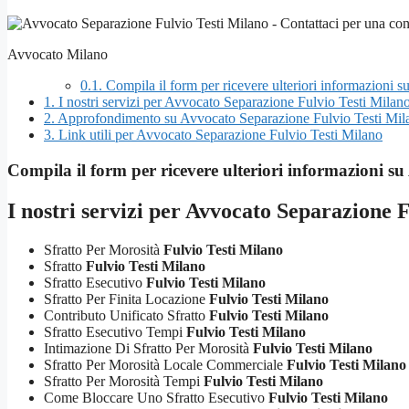
Avvocato Milano
0.1.
Compila il form per ricevere ulteriori informazioni 
1.
I nostri servizi per Avvocato Separazione Fulvio Testi Milan
2.
Approfondimento su Avvocato Separazione Fulvio Testi Mil
3.
Link utili per Avvocato Separazione Fulvio Testi Milano
Compila il form per ricevere ulteriori informazioni su
I nostri servizi per
Avvocato Separazione F
Sfratto Per Morosità
Fulvio Testi Milano
Sfratto
Fulvio Testi Milano
Sfratto Esecutivo
Fulvio Testi Milano
Sfratto Per Finita Locazione
Fulvio Testi Milano
Contributo Unificato Sfratto
Fulvio Testi Milano
Sfratto Esecutivo Tempi
Fulvio Testi Milano
Intimazione Di Sfratto Per Morosità
Fulvio Testi Milano
Sfratto Per Morosità Locale Commerciale
Fulvio Testi Milano
Sfratto Per Morosità Tempi
Fulvio Testi Milano
Come Bloccare Uno Sfratto Esecutivo
Fulvio Testi Milano