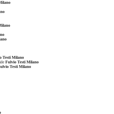
Milano
ano
Milano
ano
lano
o Testi Milano
mile
Fulvio Testi Milano
ulvio Testi Milano
o