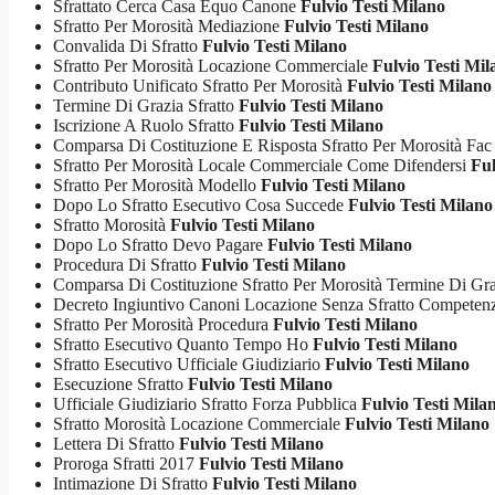
Sfrattato Cerca Casa Equo Canone
Fulvio Testi Milano
Sfratto Per Morosità Mediazione
Fulvio Testi Milano
Convalida Di Sfratto
Fulvio Testi Milano
Sfratto Per Morosità Locazione Commerciale
Fulvio Testi Mil
Contributo Unificato Sfratto Per Morosità
Fulvio Testi Milano
Termine Di Grazia Sfratto
Fulvio Testi Milano
Iscrizione A Ruolo Sfratto
Fulvio Testi Milano
Comparsa Di Costituzione E Risposta Sfratto Per Morosità Fac
Sfratto Per Morosità Locale Commerciale Come Difendersi
Ful
Sfratto Per Morosità Modello
Fulvio Testi Milano
Dopo Lo Sfratto Esecutivo Cosa Succede
Fulvio Testi Milano
Sfratto Morosità
Fulvio Testi Milano
Dopo Lo Sfratto Devo Pagare
Fulvio Testi Milano
Procedura Di Sfratto
Fulvio Testi Milano
Comparsa Di Costituzione Sfratto Per Morosità Termine Di Gr
Decreto Ingiuntivo Canoni Locazione Senza Sfratto Compete
Sfratto Per Morosità Procedura
Fulvio Testi Milano
Sfratto Esecutivo Quanto Tempo Ho
Fulvio Testi Milano
Sfratto Esecutivo Ufficiale Giudiziario
Fulvio Testi Milano
Esecuzione Sfratto
Fulvio Testi Milano
Ufficiale Giudiziario Sfratto Forza Pubblica
Fulvio Testi Mila
Sfratto Morosità Locazione Commerciale
Fulvio Testi Milano
Lettera Di Sfratto
Fulvio Testi Milano
Proroga Sfratti 2017
Fulvio Testi Milano
Intimazione Di Sfratto
Fulvio Testi Milano