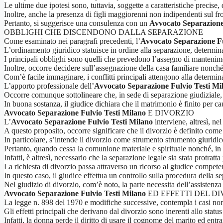
Le ultime due ipotesi sono, tuttavia, soggette a caratteristiche precise
Inoltre, anche la presenza di figli maggiorenni non indipendenti sul f
Pertanto, si suggerisce una consulenza con un
Avvocato Separazione
OBBLIGHI CHE DISCENDONO DALLA SEPARAZIONE
Come esaminato nei paragrafi precedenti, l’
Avvocato Separazione Fu
L’ordinamento giuridico statuisce in ordine alla separazione, determin
I principali obblighi sono quelli che prevedono l’assegno di mantenim
Inoltre, occorre decidere sull’assegnazione della casa familiare nonc
Com’è facile immaginare, i conflitti principali attengono alla determin
L’apporto professionale dell’
Avvocato Separazione Fulvio Testi Mi
Occorre comunque sottolineare che, in sede di separazione giudiziale, 
In buona sostanza, il giudice dichiara che il matrimonio è finito per 
Avvocato Separazione Fulvio Testi Milano
E DIVORZIO
L’
Avvocato Separazione Fulvio Testi Milano
interviene, altresì, ne
A questo proposito, occorre significare che il divorzio è definito come l
In particolare, s’intende il divorzio come strumento strumento giuridico
Pertanto, quando cessa la comunione materiale e spirituale nonché, in p
Infatti, è altresì, necessario che la separazione legale sia stata protratt
La richiesta di divorzio passa attraverso un ricorso al giudice compete
In questo caso, il giudice effettua un controllo sulla procedura della s
Nel giudizio di divorzio, com’è noto, la parte necessita dell’assistenza 
Avvocato Separazione Fulvio Testi Milano
ED EFFETTI DEL D
La legge n. 898 del 1970 e modifiche successive, contempla i casi nonch
Gli effetti principali che derivano dal divorzio sono inerenti allo status
Infatti, la donna perde il diritto di usare il cognome del marito ed ent