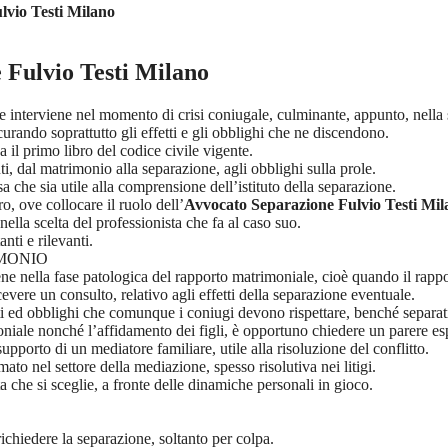
lvio Testi Milano
 Fulvio Testi Milano
e interviene nel momento di crisi coniugale, culminante, appunto, nella
urando soprattutto gli effetti e gli obblighi che ne discendono.
a il primo libro del codice civile vigente.
uti, dal matrimonio alla separazione, agli obblighi sulla prole.
a che sia utile alla comprensione dell’istituto della separazione.
o, ove collocare il ruolo dell’
Avvocato Separazione Fulvio Testi Mil
i nella scelta del professionista che fa al caso suo.
nti e rilevanti.
IMONIO
ne nella fase patologica del rapporto matrimoniale, cioè quando il rappor
cevere un consulto, relativo agli effetti della separazione eventuale.
ti ed obblighi che comunque i coniugi devono rispettare, benché separat
oniale nonché l’affidamento dei figli, è opportuno chiedere un parere es
supporto di un mediatore familiare, utile alla risoluzione del conflitto.
mato nel settore della mediazione, spesso risolutiva nei litigi.
a che si sceglie, a fronte delle dinamiche personali in gioco.
ichiedere la separazione, soltanto per colpa.