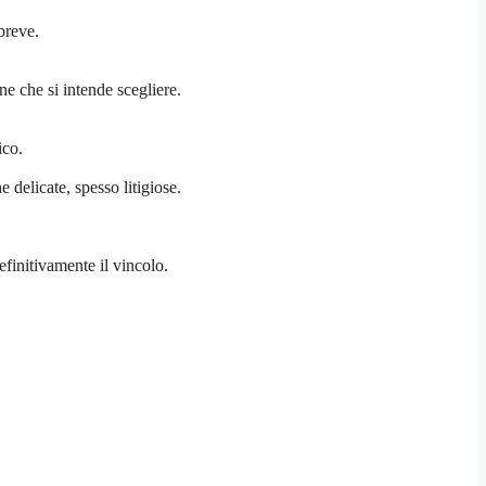
breve.
one che si intende scegliere.
ico.
 delicate, spesso litigiose.
efinitivamente il vincolo.