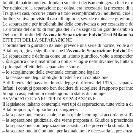
Infatti, il matrimonio era fondato su criteri decisamente gerarchici e mo
Per richiedere la separazione per colpa, era necessaria la presenza di i
Tra questi casi, occorre citare a titolo esemplificativo l’adulterio, cioè
Inoltre, veniva previsto il caso di ingiurie, sevizie e minacce gravi n
La separazione per intollerabilità della convivenza o per cessazione de
La riforma del diritto di famiglia del 75 ha segnato un grande cambia
Del pari, il ruolo dell’
Avvocato Separazione Fulvio Testi Milano
ha 
EFFETTI DELLA SEPARAZIONE
L’ordinamento giuridico italiano prevede una serie di norme, volte a dis
A tal uopo, giova significare che l’
Avvocato Separazione Fulvio Tes
La separazione è definita come un istituto giuridico, volto a sospendere 
Ciò significa che il matrimonio non si scioglie definitivamente, tratt
I principali effetti della separazione sono:
– lo scioglimento della eventuale comunione legale;
– la cessazione degli obblighi di fedeltà e di coabitazione.
A differenza del passato, dopo la legge di riforma del 1975, la separaz
Infatti, i coniugi possono ben decidere di sciogliere il rapporto per in
In ogni caso, entrambi mantengono lo status di coniuge.
AVVOCATO E VARI TIPI DI SEPARAZIONE
Il legislatore italiano contempla vari tipi di separazione, tutte volte a 
A tal proposito, è opportuno distinguere:
– la separazione consensuale, con la quale i coniugi si accordano sull
– la separazione giudiziale, che viene proposta al Giudice a prescinde
– la separazione con negoziazione assistita, che prevede la stipula di 
– la separazione in Comune, per la quale non è necessaria la presenza