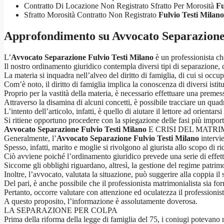
Contratto Di Locazione Non Registrato Sfratto Per Morosità
Fu
Sfratto Morosità Contratto Non Registrato
Fulvio Testi Milano
Approfondimento su
Avvocato Separazione
L’
Avvocato Separazione Fulvio Testi Milano
è un professionista ch
Il nostro ordinamento giuridico contempla diversi tipi di separazione, c
La materia si inquadra nell’alveo del diritto di famiglia, di cui si occup
Com’è noto, il diritto di famiglia implica la conoscenza di diversi istit
Proprio per la vastità della materia, è necessario effettuare una premess
Attraverso la disamina di alcuni concetti, è possibile tracciare un quadr
L’intento dell’articolo, infatti, è quello di aiutare il lettore ad orientars
Si ritiene opportuno procedere con la spiegazione delle fasi più importa
Avvocato Separazione Fulvio Testi Milano
E CRISI DEL MATR
Generalmente, l’
Avvocato Separazione Fulvio Testi Milano
intervie
Spesso, infatti, marito e moglie si rivolgono al giurista allo scopo di ri
Ciò avviene poiché l’ordinamento giuridico prevede una serie di effet
Siccome gli obblighi riguardano, altresì, la gestione del regime patrim
Inoltre, l’avvocato, valutata la situazione, può suggerire alla coppia il 
Del pari, è anche possibile che il professionista matrimonialista sia for
Pertanto, occorre valutare con attenzione ed oculatezza il professionist
A questo proposito, l’informazione è assolutamente doverosa.
LA SEPARAZIONE PER COLPA
Prima della riforma della legge di famiglia del 75, i coniugi potevano r