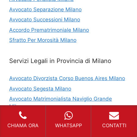
Avvocato Separazione Milano
Avvocato Successioni Milano
Accordo Prematrimoniale Milano
Sfratto Per Morosità Milano
Servizi Legali in Provincia di Milano
Avvocato Divorzista Corso Buenos Aires Milano
Avvocato Segesta Milano
Avvocato Matrimonialista Naviglio Grande
Milano
Accordo Prematrimoniale Corso Sempione
Milano
CHIAMA ORA
WHATSAPP
CONTATTI
Avvocato Civilista Cisliano