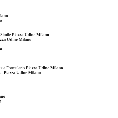
ilano
o
 Simile
Piazza Udine Milano
azza Udine Milano
no
azia Formulario
Piazza Udine Milano
nza
Piazza Udine Milano
ano
o