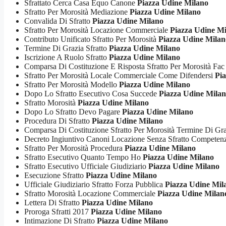
Sfrattato Cerca Casa Equo Canone
Piazza Udine Milano
Sfratto Per Morosità Mediazione
Piazza Udine Milano
Convalida Di Sfratto
Piazza Udine Milano
Sfratto Per Morosità Locazione Commerciale
Piazza Udine M
Contributo Unificato Sfratto Per Morosità
Piazza Udine Milan
Termine Di Grazia Sfratto
Piazza Udine Milano
Iscrizione A Ruolo Sfratto
Piazza Udine Milano
Comparsa Di Costituzione E Risposta Sfratto Per Morosità Fac
Sfratto Per Morosità Locale Commerciale Come Difendersi
Pi
Sfratto Per Morosità Modello
Piazza Udine Milano
Dopo Lo Sfratto Esecutivo Cosa Succede
Piazza Udine Mila
Sfratto Morosità
Piazza Udine Milano
Dopo Lo Sfratto Devo Pagare
Piazza Udine Milano
Procedura Di Sfratto
Piazza Udine Milano
Comparsa Di Costituzione Sfratto Per Morosità Termine Di Gr
Decreto Ingiuntivo Canoni Locazione Senza Sfratto Compete
Sfratto Per Morosità Procedura
Piazza Udine Milano
Sfratto Esecutivo Quanto Tempo Ho
Piazza Udine Milano
Sfratto Esecutivo Ufficiale Giudiziario
Piazza Udine Milano
Esecuzione Sfratto
Piazza Udine Milano
Ufficiale Giudiziario Sfratto Forza Pubblica
Piazza Udine Mil
Sfratto Morosità Locazione Commerciale
Piazza Udine Milan
Lettera Di Sfratto
Piazza Udine Milano
Proroga Sfratti 2017
Piazza Udine Milano
Intimazione Di Sfratto
Piazza Udine Milano