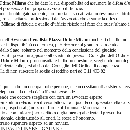
 Udine Milano
che ha dato la sua disponibilità ad assumere la difesa d’u
el processo, ad un proprio avvocato di fiducia.
inato obbligatoriamente, non presta la sua attività professionale a titolo
agare le spettanze professionali dell’avvocato che assume la difesa.
e Milano
di fiducia e quello d’ufficio risiede nel fatto che quest’ultimo 
 dell’
Avvocato Penalista Piazza Udine Milano
anche ai cittadini non
per indisponibilità economica, può ricorrere al gratuito patrocinio.
 dallo Stato, soltanto nel momento della conclusione del giudizio.
scritti presso un apposito albo, istituito presso il Consiglio dell’Ordine.
a Udine Milano
, può consultare l’albo in questione, scegliendo uno degli
iciente collegarsi al sito del Consiglio dell’Ordine di competenza.
lla di non superare la soglia di reddito pari ad € 11.493,82.
è quella che preoccupa molte persone, che necessitano di assistenza leg
eputato alla tutela della libertà personale.
prende che occorre scegliere con cura un avvocato esperto.
riabili in relazione a diversi fattori, tra i quali la complessità della caus
re, rispetto al giudizio di fronte al Tribunale Monocratico.
o a comunicare (per iscritto o digitalmente) al cliente il preventivo.
ionale, distinguendo gli oneri, le spese e l’onorario.
rario superiore rispetto ad un novizio.
INDAGINI INVESTIGATIVE ?