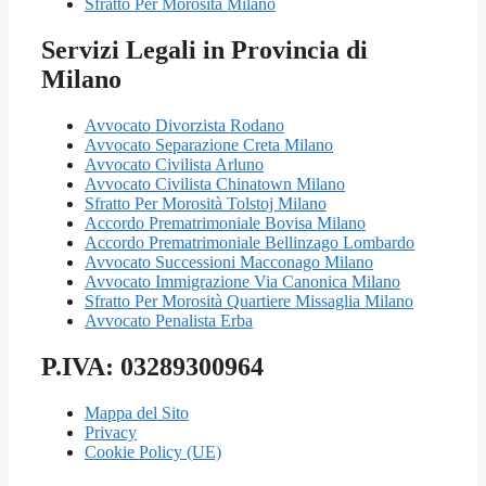
Sfratto Per Morosità Milano
Servizi Legali in Provincia di
Milano
Avvocato Divorzista Rodano
Avvocato Separazione Creta Milano
Avvocato Civilista Arluno
Avvocato Civilista Chinatown Milano
Sfratto Per Morosità Tolstoj Milano
Accordo Prematrimoniale Bovisa Milano
Accordo Prematrimoniale Bellinzago Lombardo
Avvocato Successioni Macconago Milano
Avvocato Immigrazione Via Canonica Milano
Sfratto Per Morosità Quartiere Missaglia Milano
Avvocato Penalista Erba
P.IVA: 03289300964
Mappa del Sito
Privacy
Cookie Policy (UE)