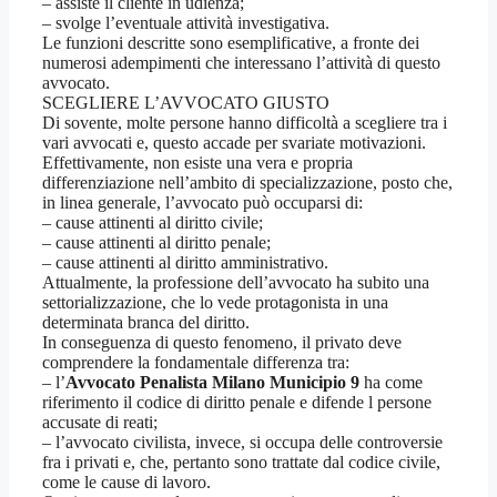
– assiste il cliente in udienza;
– svolge l’eventuale attività investigativa.
Le funzioni descritte sono esemplificative, a fronte dei
numerosi adempimenti che interessano l’attività di questo
avvocato.
SCEGLIERE L’AVVOCATO GIUSTO
Di sovente, molte persone hanno difficoltà a scegliere tra i
vari avvocati e, questo accade per svariate motivazioni.
Effettivamente, non esiste una vera e propria
differenziazione nell’ambito di specializzazione, posto che,
in linea generale, l’avvocato può occuparsi di:
– cause attinenti al diritto civile;
– cause attinenti al diritto penale;
– cause attinenti al diritto amministrativo.
Attualmente, la professione dell’avvocato ha subito una
settorializzazione, che lo vede protagonista in una
determinata branca del diritto.
In conseguenza di questo fenomeno, il privato deve
comprendere la fondamentale differenza tra:
– l’
Avvocato Penalista Milano Municipio 9
ha come
riferimento il codice di diritto penale e difende l persone
accusate di reati;
– l’avvocato civilista, invece, si occupa delle controversie
fra i privati e, che, pertanto sono trattate dal codice civile,
come le cause di lavoro.