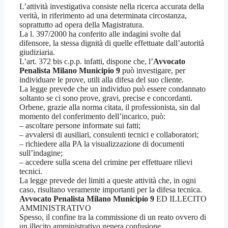
L’attività investigativa consiste nella ricerca accurata della
verità, in riferimento ad una determinata circostanza,
soprattutto ad opera della Magistratura.
La l. 397/2000 ha conferito alle indagini svolte dal
difensore, la stessa dignità di quelle effettuate dall’autorità
giudiziaria.
L’art. 372 bis c.p.p. infatti, dispone che, l’
Avvocato
Penalista Milano Municipio 9
può investigare, per
individuare le prove, utili alla difesa del suo cliente.
La legge prevede che un individuo può essere condannato
soltanto se ci sono prove, gravi, precise e concordanti.
Orbene, grazie alla norma citata, il professionista, sin dal
momento del conferimento dell’incarico, può:
– ascoltare persone informate sui fatti;
– avvalersi di ausiliari, consulenti tecnici e collaboratori;
– richiedere alla PA la visualizzazione di documenti
sull’indagine;
– accedere sulla scena del crimine per effettuare rilievi
tecnici.
La legge prevede dei limiti a queste attività che, in ogni
caso, risultano veramente importanti per la difesa tecnica.
Avvocato Penalista Milano Municipio 9
ED ILLECITO
AMMINISTRATIVO
Spesso, il confine tra la commissione di un reato ovvero di
un illecito amministrativo genera confusione.