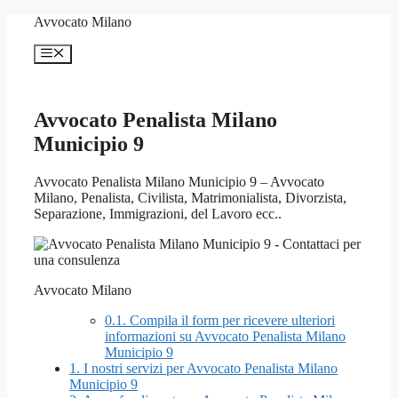
Vai
Avvocato Milano
al
contenuto
Menu
Avvocato Penalista Milano
Municipio 9
Avvocato Penalista Milano Municipio 9 – Avvocato
Milano, Penalista, Civilista, Matrimonialista, Divorzista,
Separazione, Immigrazioni, del Lavoro ecc..
Avvocato Milano
0.1.
Compila il form per ricevere ulteriori
informazioni su Avvocato Penalista Milano
Municipio 9
1.
I nostri servizi per Avvocato Penalista Milano
Municipio 9