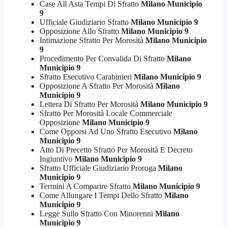
Case All Asta Tempi Di Sfratto
Milano Municipio
9
Ufficiale Giudiziario Sfratto
Milano Municipio 9
Opposizione Allo Sfratto
Milano Municipio 9
Intimazione Sfratto Per Morosità
Milano Municipio
9
Procedimento Per Convalida Di Sfratto
Milano
Municipio 9
Sfratto Esecutivo Carabinieri
Milano Municipio 9
Opposizione A Sfratto Per Morosità
Milano
Municipio 9
Lettera Di Sfratto Per Morosità
Milano Municipio 9
Sfratto Per Morosità Locale Commerciale
Opposizione
Milano Municipio 9
Come Opporsi Ad Uno Sfratto Esecutivo
Milano
Municipio 9
Atto Di Precetto Sfratto Per Morosità E Decreto
Ingiuntivo
Milano Municipio 9
Sfratto Ufficiale Giudiziario Proroga
Milano
Municipio 9
Termini A Comparire Sfratto
Milano Municipio 9
Come Allungare I Tempi Dello Sfratto
Milano
Municipio 9
Legge Sullo Sfratto Con Minorenni
Milano
Municipio 9