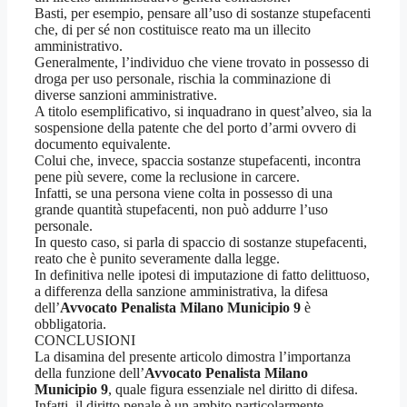
Basti, per esempio, pensare all’uso di sostanze stupefacenti
che, di per sé non costituisce reato ma un illecito
amministrativo.
Generalmente, l’individuo che viene trovato in possesso di
droga per uso personale, rischia la comminazione di
diverse sanzioni amministrative.
A titolo esemplificativo, si inquadrano in quest’alveo, sia la
sospensione della patente che del porto d’armi ovvero di
documento equivalente.
Colui che, invece, spaccia sostanze stupefacenti, incontra
pene più severe, come la reclusione in carcere.
Infatti, se una persona viene colta in possesso di una
grande quantità stupefacenti, non può addurre l’uso
personale.
In questo caso, si parla di spaccio di sostanze stupefacenti,
reato che è punito severamente dalla legge.
In definitiva nelle ipotesi di imputazione di fatto delittuoso,
a differenza della sanzione amministrativa, la difesa
dell’
Avvocato Penalista Milano Municipio 9
è
obbligatoria.
CONCLUSIONI
La disamina del presente articolo dimostra l’importanza
della funzione dell’
Avvocato Penalista Milano
Municipio 9
, quale figura essenziale nel diritto di difesa.
Infatti, il diritto penale è un ambito particolarmente