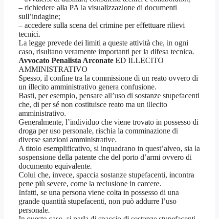
– richiedere alla PA la visualizzazione di documenti
sull’indagine;
– accedere sulla scena del crimine per effettuare rilievi
tecnici.
La legge prevede dei limiti a queste attività che, in ogni
caso, risultano veramente importanti per la difesa tecnica.
Avvocato Penalista Arconate
ED ILLECITO
AMMINISTRATIVO
Spesso, il confine tra la commissione di un reato ovvero di
un illecito amministrativo genera confusione.
Basti, per esempio, pensare all’uso di sostanze stupefacenti
che, di per sé non costituisce reato ma un illecito
amministrativo.
Generalmente, l’individuo che viene trovato in possesso di
droga per uso personale, rischia la comminazione di
diverse sanzioni amministrative.
A titolo esemplificativo, si inquadrano in quest’alveo, sia la
sospensione della patente che del porto d’armi ovvero di
documento equivalente.
Colui che, invece, spaccia sostanze stupefacenti, incontra
pene più severe, come la reclusione in carcere.
Infatti, se una persona viene colta in possesso di una
grande quantità stupefacenti, non può addurre l’uso
personale.
In questo caso, si parla di spaccio di sostanze stupefacenti,