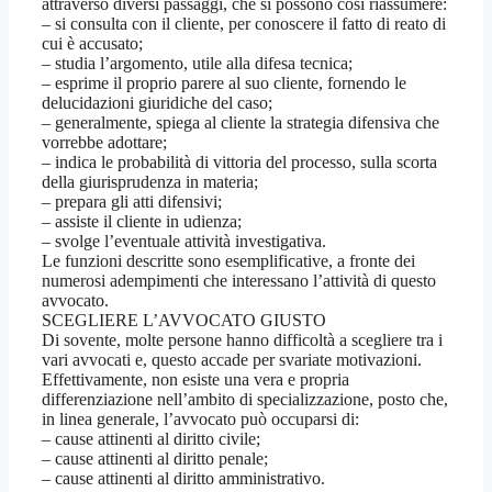
attraverso diversi passaggi, che si possono così riassumere:
– si consulta con il cliente, per conoscere il fatto di reato di
cui è accusato;
– studia l’argomento, utile alla difesa tecnica;
– esprime il proprio parere al suo cliente, fornendo le
delucidazioni giuridiche del caso;
– generalmente, spiega al cliente la strategia difensiva che
vorrebbe adottare;
– indica le probabilità di vittoria del processo, sulla scorta
della giurisprudenza in materia;
– prepara gli atti difensivi;
– assiste il cliente in udienza;
– svolge l’eventuale attività investigativa.
Le funzioni descritte sono esemplificative, a fronte dei
numerosi adempimenti che interessano l’attività di questo
avvocato.
SCEGLIERE L’AVVOCATO GIUSTO
Di sovente, molte persone hanno difficoltà a scegliere tra i
vari avvocati e, questo accade per svariate motivazioni.
Effettivamente, non esiste una vera e propria
differenziazione nell’ambito di specializzazione, posto che,
in linea generale, l’avvocato può occuparsi di:
– cause attinenti al diritto civile;
– cause attinenti al diritto penale;
– cause attinenti al diritto amministrativo.