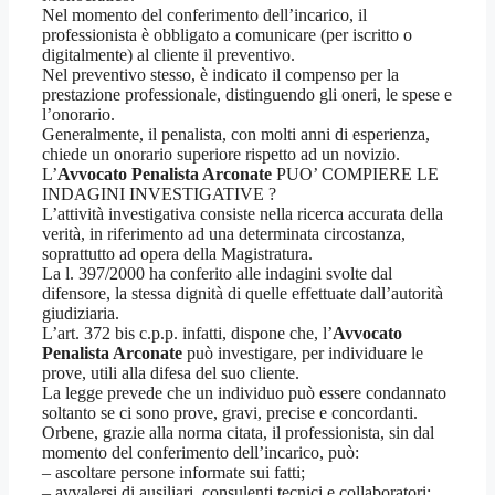
Nel momento del conferimento dell’incarico, il
professionista è obbligato a comunicare (per iscritto o
digitalmente) al cliente il preventivo.
Nel preventivo stesso, è indicato il compenso per la
prestazione professionale, distinguendo gli oneri, le spese e
l’onorario.
Generalmente, il penalista, con molti anni di esperienza,
chiede un onorario superiore rispetto ad un novizio.
L’
Avvocato Penalista Arconate
PUO’ COMPIERE LE
INDAGINI INVESTIGATIVE ?
L’attività investigativa consiste nella ricerca accurata della
verità, in riferimento ad una determinata circostanza,
soprattutto ad opera della Magistratura.
La l. 397/2000 ha conferito alle indagini svolte dal
difensore, la stessa dignità di quelle effettuate dall’autorità
giudiziaria.
L’art. 372 bis c.p.p. infatti, dispone che, l’
Avvocato
Penalista Arconate
può investigare, per individuare le
prove, utili alla difesa del suo cliente.
La legge prevede che un individuo può essere condannato
soltanto se ci sono prove, gravi, precise e concordanti.
Orbene, grazie alla norma citata, il professionista, sin dal
momento del conferimento dell’incarico, può:
– ascoltare persone informate sui fatti;
– avvalersi di ausiliari, consulenti tecnici e collaboratori;