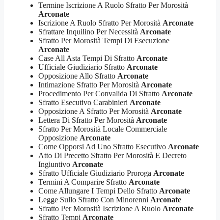
Termine Iscrizione A Ruolo Sfratto Per Morosità
Arconate
Iscrizione A Ruolo Sfratto Per Morosità
Arconate
Sfrattare Inquilino Per Necessità
Arconate
Sfratto Per Morosità Tempi Di Esecuzione
Arconate
Case All Asta Tempi Di Sfratto
Arconate
Ufficiale Giudiziario Sfratto
Arconate
Opposizione Allo Sfratto
Arconate
Intimazione Sfratto Per Morosità
Arconate
Procedimento Per Convalida Di Sfratto
Arconate
Sfratto Esecutivo Carabinieri
Arconate
Opposizione A Sfratto Per Morosità
Arconate
Lettera Di Sfratto Per Morosità
Arconate
Sfratto Per Morosità Locale Commerciale
Opposizione
Arconate
Come Opporsi Ad Uno Sfratto Esecutivo
Arconate
Atto Di Precetto Sfratto Per Morosità E Decreto
Ingiuntivo
Arconate
Sfratto Ufficiale Giudiziario Proroga
Arconate
Termini A Comparire Sfratto
Arconate
Come Allungare I Tempi Dello Sfratto
Arconate
Legge Sullo Sfratto Con Minorenni
Arconate
Sfratto Per Morosità Iscrizione A Ruolo
Arconate
Sfratto Tempi
Arconate