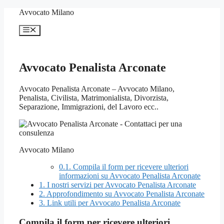
Vai
Avvocato Milano
al
contenuto
Menu
Avvocato Penalista Arconate
Avvocato Penalista Arconate – Avvocato Milano,
Penalista, Civilista, Matrimonialista, Divorzista,
Separazione, Immigrazioni, del Lavoro ecc..
Avvocato Milano
0.1.
Compila il form per ricevere ulteriori
informazioni su Avvocato Penalista Arconate
1.
I nostri servizi per Avvocato Penalista Arconate
2.
Approfondimento su Avvocato Penalista Arconate
3.
Link utili per Avvocato Penalista Arconate
Compila il form per ricevere ulteriori