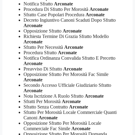
Notifica Sfratto
Arconate
Procedura Di Sfratto Per Morosità
Arconate
Sfratto Case Popolari Procedura
Arconate
Decreto Ingiuntivo Canoni Scaduti Dopo Sfratto
Arconate
Opposizione Sfratto
Arconate
Richiesta Termine Di Grazia Sfratto Modello
Arconate
Sfratto Per Necessità
Arconate
Procedura Sfratto
Arconate
Notifica Ordinanza Convalida Sfratto E Precetto
Arconate
Preavviso Di Sfratto
Arconate
Opposizione Sfratto Per Morosità Fac Simile
Arconate
Secondo Accesso Ufficiale Giudiziario Sfratto
Arconate
Nota Iscrizione A Ruolo Sfratto
Arconate
Sfratti Per Morosità
Arconate
Sfratto Senza Contratto
Arconate
Sfratto Per Morosità Locale Commerciale Quanti
Canoni
Arconate
Opposizione Sfratto Per Morosità Locale
Commerciale Fac Simile
Arconate
Opposizione Sfratto Per Morosità Domanda