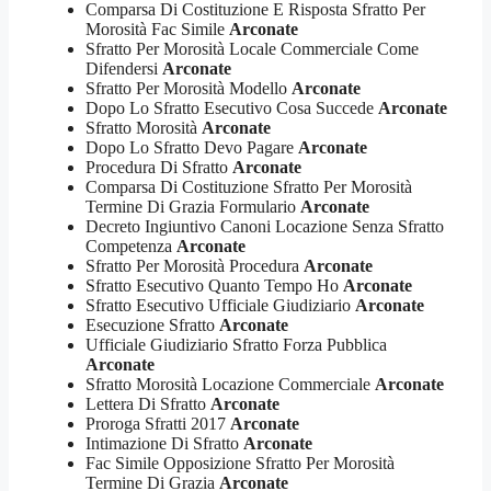
Comparsa Di Costituzione E Risposta Sfratto Per
Morosità Fac Simile
Arconate
Sfratto Per Morosità Locale Commerciale Come
Difendersi
Arconate
Sfratto Per Morosità Modello
Arconate
Dopo Lo Sfratto Esecutivo Cosa Succede
Arconate
Sfratto Morosità
Arconate
Dopo Lo Sfratto Devo Pagare
Arconate
Procedura Di Sfratto
Arconate
Comparsa Di Costituzione Sfratto Per Morosità
Termine Di Grazia Formulario
Arconate
Decreto Ingiuntivo Canoni Locazione Senza Sfratto
Competenza
Arconate
Sfratto Per Morosità Procedura
Arconate
Sfratto Esecutivo Quanto Tempo Ho
Arconate
Sfratto Esecutivo Ufficiale Giudiziario
Arconate
Esecuzione Sfratto
Arconate
Ufficiale Giudiziario Sfratto Forza Pubblica
Arconate
Sfratto Morosità Locazione Commerciale
Arconate
Lettera Di Sfratto
Arconate
Proroga Sfratti 2017
Arconate
Intimazione Di Sfratto
Arconate
Fac Simile Opposizione Sfratto Per Morosità
Termine Di Grazia
Arconate