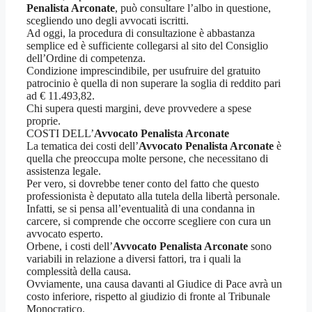
Penalista Arconate
, può consultare l’albo in questione,
scegliendo uno degli avvocati iscritti.
Ad oggi, la procedura di consultazione è abbastanza
semplice ed è sufficiente collegarsi al sito del Consiglio
dell’Ordine di competenza.
Condizione imprescindibile, per usufruire del gratuito
patrocinio è quella di non superare la soglia di reddito pari
ad € 11.493,82.
Chi supera questi margini, deve provvedere a spese
proprie.
COSTI DELL’
Avvocato Penalista Arconate
La tematica dei costi dell’
Avvocato Penalista Arconate
è
quella che preoccupa molte persone, che necessitano di
assistenza legale.
Per vero, si dovrebbe tener conto del fatto che questo
professionista è deputato alla tutela della libertà personale.
Infatti, se si pensa all’eventualità di una condanna in
carcere, si comprende che occorre scegliere con cura un
avvocato esperto.
Orbene, i costi dell’
Avvocato Penalista Arconate
sono
variabili in relazione a diversi fattori, tra i quali la
complessità della causa.
Ovviamente, una causa davanti al Giudice di Pace avrà un
costo inferiore, rispetto al giudizio di fronte al Tribunale
Monocratico.