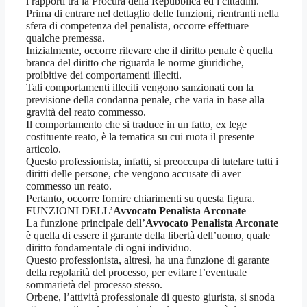
i rapporti tra la Procura della Repubblica ed i cittadini.
Prima di entrare nel dettaglio delle funzioni, rientranti nella
sfera di competenza del penalista, occorre effettuare
qualche premessa.
Inizialmente, occorre rilevare che il diritto penale è quella
branca del diritto che riguarda le norme giuridiche,
proibitive dei comportamenti illeciti.
Tali comportamenti illeciti vengono sanzionati con la
previsione della condanna penale, che varia in base alla
gravità del reato commesso.
Il comportamento che si traduce in un fatto, ex lege
costituente reato, è la tematica su cui ruota il presente
articolo.
Questo professionista, infatti, si preoccupa di tutelare tutti i
diritti delle persone, che vengono accusate di aver
commesso un reato.
Pertanto, occorre fornire chiarimenti su questa figura.
FUNZIONI DELL’
Avvocato Penalista Arconate
La funzione principale dell’
Avvocato Penalista Arconate
è quella di essere il garante della libertà dell’uomo, quale
diritto fondamentale di ogni individuo.
Questo professionista, altresì, ha una funzione di garante
della regolarità del processo, per evitare l’eventuale
sommarietà del processo stesso.
Orbene, l’attività professionale di questo giurista, si snoda