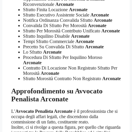
Riconvenzionale
Arconate
Sfratto Finita Locazione
Arconate
Sfratto Esecutivo Assistente Sociale
Arconate
Notifica Ordinanza Convalida Sfratto
Arconate
Convalida Di Sfratto Per Morosità
Arconate
Sfratto Per Morosità Contributo Unificato
Arconate
Sfratto Inquilino Disabile
Arconate
Tempi Sfratto Commerciale
Arconate
Precetto Su Convalida Di Sfratto
Arconate
Lo Sfratto
Arconate
Procedura Di Sfratto Per Inquilino Moroso
Arconate
Contratto Di Locazione Non Registrato Sfratto Per
Morosità
Arconate
Sfratto Morosità Contratto Non Registrato
Arconate
Approfondimento su
Avvocato
Penalista Arconate
L’
Avvocato Penalista Arconate
è il professionista che si
occupa degli affari legali, che discendono dalla
commissione di un fatto, costituente reato.
Inoltre, ci si rivolge a questa figura, per quello che riguarda