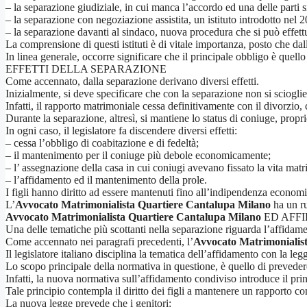
– la separazione giudiziale, in cui manca l’accordo ed una delle parti s
– la separazione con negoziazione assistita, un istituto introdotto nel 
– la separazione davanti al sindaco, nuova procedura che si può effett
La comprensione di questi istituti è di vitale importanza, posto che da
In linea generale, occorre significare che il principale obbligo è quell
EFFETTI DELLA SEPARAZIONE
Come accennato, dalla separazione derivano diversi effetti.
Inizialmente, si deve specificare che con la separazione non si scioglie
Infatti, il rapporto matrimoniale cessa definitivamente con il divorzio
Durante la separazione, altresì, si mantiene lo status di coniuge, propri
In ogni caso, il legislatore fa discendere diversi effetti:
– cessa l’obbligo di coabitazione e di fedeltà;
– il mantenimento per il coniuge più debole economicamente;
– l’ assegnazione della casa in cui coniugi avevano fissato la vita matr
– l’affidamento ed il mantenimento della prole.
I figli hanno diritto ad essere mantenuti fino all’indipendenza econom
L’
Avvocato Matrimonialista Quartiere Cantalupa Milano
ha un ru
Avvocato Matrimonialista Quartiere Cantalupa Milano
ED AFF
Una delle tematiche più scottanti nella separazione riguarda l’affidame
Come accennato nei paragrafi precedenti, l’
Avvocato Matrimonialis
Il legislatore italiano disciplina la tematica dell’affidamento con la l
Lo scopo principale della normativa in questione, è quello di prevedere
Infatti, la nuova normativa sull’affidamento condiviso introduce il prin
Tale principio contempla il diritto dei figli a mantenere un rapporto cont
La nuova legge prevede che i genitori: