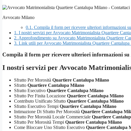
Avvocato Milano
0.1.
Compila il form per ricevere ulteriori informazioni 
1.
I nostri servizi per Avvocato Matrimonialista Quartiere Cant
2.
Approfondimento su Avvocato Matrimonialista Quartiere Ca
3.
Link utili per Avvocato Matrimonialista Quartiere Cantalupa
Compila il form per ricevere ulteriori informazioni su
I nostri servizi per
Avvocato Matrimoniali
Sfratto Per Morosità
Quartiere Cantalupa Milano
Sfratto
Quartiere Cantalupa Milano
Sfratto Esecutivo
Quartiere Cantalupa Milano
Sfratto Per Finita Locazione
Quartiere Cantalupa Milano
Contributo Unificato Sfratto
Quartiere Cantalupa Milano
Sfratto Esecutivo Tempi
Quartiere Cantalupa Milano
Intimazione Di Sfratto Per Morosità
Quartiere Cantalupa Mi
Sfratto Per Morosità Locale Commerciale
Quartiere Cantalu
Sfratto Per Morosità Tempi
Quartiere Cantalupa Milano
Come Bloccare Uno Sfratto Esecutivo
Quartiere Cantalupa 