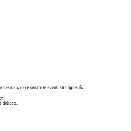
essuali, deve sedare le eventuali litigiosità.
ge.
e delicata.