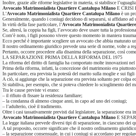
Inoltre, grazie alle riforme legislative in materia, si stabilisce l’uguagli
Avvocato Matrimonialista Quartiere Cantalupa Milano
E CRISI
L’
Avvocato Matrimonialista Quartiere Cantalupa Milano
è un pro
Generalmente, quando i coniugi decidono di separarsi, si affidano ad u
In virtù della fase particolare, l’
Avvocato Matrimonialista Quartier
Se, altresì, la coppia ha figli, l’avvocato deve usare tutta la professiona
Com’è noto, i figli possono vivere questo momento in maniera traumatic
Ecco perché è importante scegliere un avvocato che abbia maturato una s
Il nostro ordinamento giuridico prevede una serie di norme, volte a reg
Pertanto, occorre procedere alla disanima della separazione, così come d
LA SEPARAZIONE PRIMA DELLA RIFORMA DEL 1975
La riforma del diritto di famiglia ha comportato molte innovazioni nel s
Prima della riforma, infatti, la concezione del matrimonio era piuttosto r
In particolare, era prevista la potestà del marito sulla moglie e sui fig
A ciò, si aggiunge che la separazione era prevista soltanto per colpa ed
Si stabiliva, per esempio, che si poteva chiedere lo scioglimento del ma
Tra le cause previste vi erano:
– il rifiuto di fissare la residenza familiare;
– la condanna di almeno cinque anni, in capo ad uno dei coniugi;
– l’adulterio, cioè il tradimento.
Oltre i casi tassativamente previsti dal legislatore, la separazione era 
Avvocato Matrimonialista Quartiere Cantalupa Milano
E SEPA
La legge italiana prevede diversi tipi di separazione, in ciascuno dei qu
A tal proposito, occorre significare che il nostro ordinamento giuridic
– la separazione consensuale, in cui i coniugi si accordano per rego