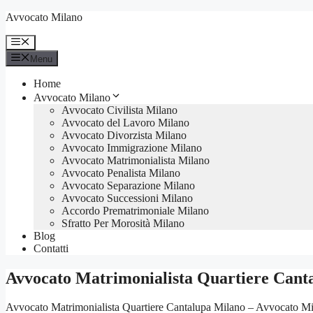
Vai
Avvocato Milano
al
contenuto
Menu
Menu
Home
Avvocato Milano
Avvocato Civilista Milano
Avvocato del Lavoro Milano
Avvocato Divorzista Milano
Avvocato Immigrazione Milano
Avvocato Matrimonialista Milano
Avvocato Penalista Milano
Avvocato Separazione Milano
Avvocato Successioni Milano
Accordo Prematrimoniale Milano
Sfratto Per Morosità Milano
Blog
Contatti
Avvocato Matrimonialista Quartiere Cant
Avvocato Matrimonialista Quartiere Cantalupa Milano – Avvocato Milan