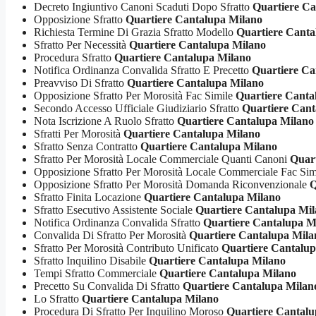
Decreto Ingiuntivo Canoni Scaduti Dopo Sfratto
Quartiere Ca
Opposizione Sfratto
Quartiere Cantalupa Milano
Richiesta Termine Di Grazia Sfratto Modello
Quartiere Canta
Sfratto Per Necessità
Quartiere Cantalupa Milano
Procedura Sfratto
Quartiere Cantalupa Milano
Notifica Ordinanza Convalida Sfratto E Precetto
Quartiere Ca
Preavviso Di Sfratto
Quartiere Cantalupa Milano
Opposizione Sfratto Per Morosità Fac Simile
Quartiere Canta
Secondo Accesso Ufficiale Giudiziario Sfratto
Quartiere Cant
Nota Iscrizione A Ruolo Sfratto
Quartiere Cantalupa Milano
Sfratti Per Morosità
Quartiere Cantalupa Milano
Sfratto Senza Contratto
Quartiere Cantalupa Milano
Sfratto Per Morosità Locale Commerciale Quanti Canoni
Quar
Opposizione Sfratto Per Morosità Locale Commerciale Fac Si
Opposizione Sfratto Per Morosità Domanda Riconvenzionale
Q
Sfratto Finita Locazione
Quartiere Cantalupa Milano
Sfratto Esecutivo Assistente Sociale
Quartiere Cantalupa Mi
Notifica Ordinanza Convalida Sfratto
Quartiere Cantalupa M
Convalida Di Sfratto Per Morosità
Quartiere Cantalupa Mila
Sfratto Per Morosità Contributo Unificato
Quartiere Cantalu
Sfratto Inquilino Disabile
Quartiere Cantalupa Milano
Tempi Sfratto Commerciale
Quartiere Cantalupa Milano
Precetto Su Convalida Di Sfratto
Quartiere Cantalupa Milan
Lo Sfratto
Quartiere Cantalupa Milano
Procedura Di Sfratto Per Inquilino Moroso
Quartiere Cantalu