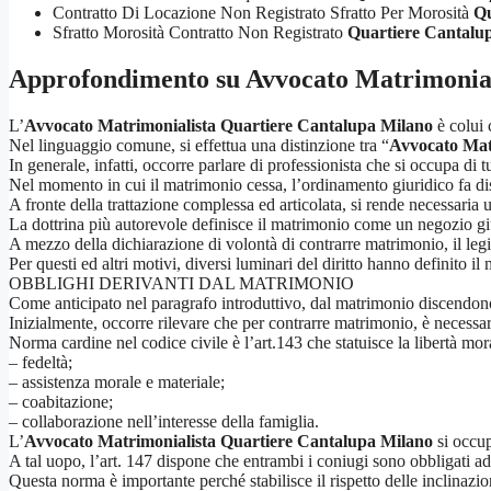
Contratto Di Locazione Non Registrato Sfratto Per Morosità
Qu
Sfratto Morosità Contratto Non Registrato
Quartiere Cantalu
Approfondimento su
Avvocato Matrimonial
L’
Avvocato Matrimonialista Quartiere Cantalupa Milano
è colui 
Nel linguaggio comune, si effettua una distinzione tra “
Avvocato Mat
In generale, infatti, occorre parlare di professionista che si occupa di 
Nel momento in cui il matrimonio cessa, l’ordinamento giuridico fa di
A fronte della trattazione complessa ed articolata, si rende necessaria 
La dottrina più autorevole definisce il matrimonio come un negozio gi
A mezzo della dichiarazione di volontà di contrarre matrimonio, il legisl
Per questi ed altri motivi, diversi luminari del diritto hanno definito 
OBBLIGHI DERIVANTI DAL MATRIMONIO
Come anticipato nel paragrafo introduttivo, dal matrimonio discendono dir
Inizialmente, occorre rilevare che per contrarre matrimonio, è necessari
Norma cardine nel codice civile è l’art.143 che statuisce la libertà mora
– fedeltà;
– assistenza morale e materiale;
– coabitazione;
– collaborazione nell’interesse della famiglia.
L’
Avvocato Matrimonialista Quartiere Cantalupa Milano
si occup
A tal uopo, l’art. 147 dispone che entrambi i coniugi sono obbligati ad 
Questa norma è importante perché stabilisce il rispetto delle inclinazio