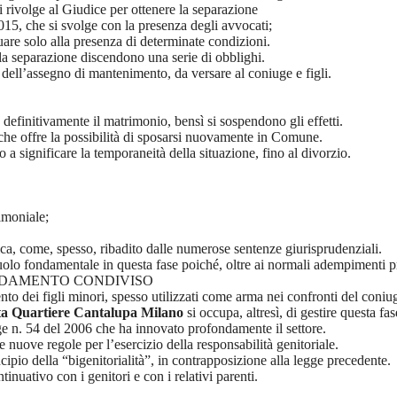
i rivolge al Giudice per ottenere la separazione
2015, che si svolge con la presenza degli avvocati;
uare solo alla presenza di determinate condizioni.
lla separazione discendono una serie di obblighi.
o dell’assegno di mantenimento, da versare al coniuge e figli.
 definitivamente il matrimonio, bensì si sospendono gli effetti.
, che offre la possibilità di sposarsi nuovamente in Comune.
o a significare la temporaneità della situazione, fino al divorzio.
imoniale;
ica, come, spesso, ribadito dalle numerose sentenze giurisprudenziali.
olo fondamentale in questa fase poiché, oltre ai normali adempimenti proc
IDAMENTO CONDIVISO
nto dei figli minori, spesso utilizzati come arma nei confronti del coniu
ta Quartiere Cantalupa Milano
si occupa, altresì, di gestire questa fas
egge n. 54 del 2006 che ha innovato profondamente il settore.
 nuove regole per l’esercizio della responsabilità genitoriale.
cipio della “bigenitorialità”, in contrapposizione alla legge precedente.
inuativo con i genitori e con i relativi parenti.