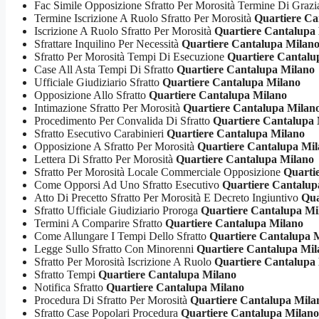
Fac Simile Opposizione Sfratto Per Morosità Termine Di Graz
Termine Iscrizione A Ruolo Sfratto Per Morosità
Quartiere Ca
Iscrizione A Ruolo Sfratto Per Morosità
Quartiere Cantalupa
Sfrattare Inquilino Per Necessità
Quartiere Cantalupa Milan
Sfratto Per Morosità Tempi Di Esecuzione
Quartiere Cantalu
Case All Asta Tempi Di Sfratto
Quartiere Cantalupa Milano
Ufficiale Giudiziario Sfratto
Quartiere Cantalupa Milano
Opposizione Allo Sfratto
Quartiere Cantalupa Milano
Intimazione Sfratto Per Morosità
Quartiere Cantalupa Milan
Procedimento Per Convalida Di Sfratto
Quartiere Cantalupa
Sfratto Esecutivo Carabinieri
Quartiere Cantalupa Milano
Opposizione A Sfratto Per Morosità
Quartiere Cantalupa Mi
Lettera Di Sfratto Per Morosità
Quartiere Cantalupa Milano
Sfratto Per Morosità Locale Commerciale Opposizione
Quarti
Come Opporsi Ad Uno Sfratto Esecutivo
Quartiere Cantalup
Atto Di Precetto Sfratto Per Morosità E Decreto Ingiuntivo
Qua
Sfratto Ufficiale Giudiziario Proroga
Quartiere Cantalupa Mi
Termini A Comparire Sfratto
Quartiere Cantalupa Milano
Come Allungare I Tempi Dello Sfratto
Quartiere Cantalupa 
Legge Sullo Sfratto Con Minorenni
Quartiere Cantalupa Mil
Sfratto Per Morosità Iscrizione A Ruolo
Quartiere Cantalupa
Sfratto Tempi
Quartiere Cantalupa Milano
Notifica Sfratto
Quartiere Cantalupa Milano
Procedura Di Sfratto Per Morosità
Quartiere Cantalupa Mila
Sfratto Case Popolari Procedura
Quartiere Cantalupa Milano