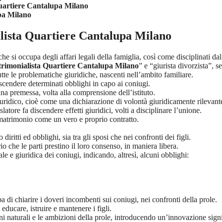
artiere Cantalupa Milano
pa Milano
ista Quartiere Cantalupa Milano
che si occupa degli affari legali della famiglia, così come disciplinati d
rimonialista Quartiere Cantalupa Milano
” e “giurista divorzista”, 
tutte le problematiche giuridiche, nascenti nell’ambito familiare.
scendere determinati obblighi in capo ai coniugi.
una premessa, volta alla comprensione dell’istituto.
uridico, cioè come una dichiarazione di volontà giuridicamente rilevant
atore fa discendere effetti giuridici, volti a disciplinare l’unione.
il matrimonio come un vero e proprio contratto.
itti ed obblighi, sia tra gli sposi che nei confronti dei figli.
o che le parti prestino il loro consenso, in maniera libera.
le e giuridica dei coniugi, indicando, altresì, alcuni obblighi:
a di chiarire i doveri incombenti sui coniugi, nei confronti della prole.
educare, istruire e mantenere i figli.
ni naturali e le ambizioni della prole, introducendo un’innovazione signi