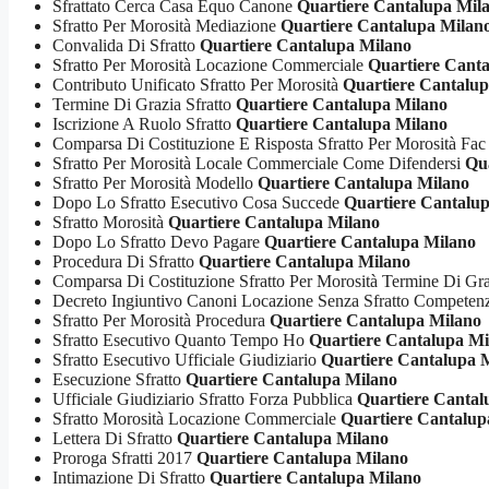
Sfrattato Cerca Casa Equo Canone
Quartiere Cantalupa Mil
Sfratto Per Morosità Mediazione
Quartiere Cantalupa Milan
Convalida Di Sfratto
Quartiere Cantalupa Milano
Sfratto Per Morosità Locazione Commerciale
Quartiere Cant
Contributo Unificato Sfratto Per Morosità
Quartiere Cantalu
Termine Di Grazia Sfratto
Quartiere Cantalupa Milano
Iscrizione A Ruolo Sfratto
Quartiere Cantalupa Milano
Comparsa Di Costituzione E Risposta Sfratto Per Morosità Fac
Sfratto Per Morosità Locale Commerciale Come Difendersi
Qu
Sfratto Per Morosità Modello
Quartiere Cantalupa Milano
Dopo Lo Sfratto Esecutivo Cosa Succede
Quartiere Cantalu
Sfratto Morosità
Quartiere Cantalupa Milano
Dopo Lo Sfratto Devo Pagare
Quartiere Cantalupa Milano
Procedura Di Sfratto
Quartiere Cantalupa Milano
Comparsa Di Costituzione Sfratto Per Morosità Termine Di Gr
Decreto Ingiuntivo Canoni Locazione Senza Sfratto Compete
Sfratto Per Morosità Procedura
Quartiere Cantalupa Milano
Sfratto Esecutivo Quanto Tempo Ho
Quartiere Cantalupa Mi
Sfratto Esecutivo Ufficiale Giudiziario
Quartiere Cantalupa 
Esecuzione Sfratto
Quartiere Cantalupa Milano
Ufficiale Giudiziario Sfratto Forza Pubblica
Quartiere Cantal
Sfratto Morosità Locazione Commerciale
Quartiere Cantalup
Lettera Di Sfratto
Quartiere Cantalupa Milano
Proroga Sfratti 2017
Quartiere Cantalupa Milano
Intimazione Di Sfratto
Quartiere Cantalupa Milano