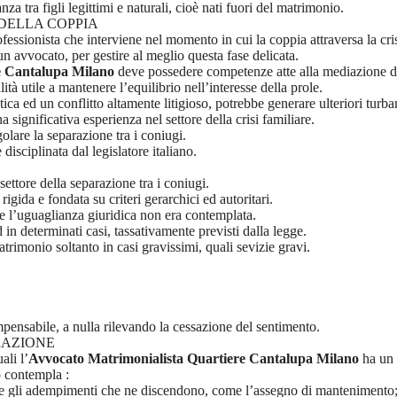
anza tra figli legittimi e naturali, cioè nati fuori del matrimonio.
 DELLA COPPIA
fessionista che interviene nel momento in cui la coppia attraversa la cris
n avvocato, per gestire al meglio questa fase delicata.
e Cantalupa Milano
deve possedere competenze atte alla mediazione del
lità utile a mantenere l’equilibrio nell’interesse della prole.
a ed un conflitto altamente litigioso, potrebbe generare ulteriori turba
ignificativa esperienza nel settore della crisi familiare.
olare la separazione tra i coniugi.
isciplinata dal legislatore italiano.
ettore della separazione tra i coniugi.
igida e fondata su criteri gerarchici ed autoritari.
li e l’uguaglianza giuridica non era contemplata.
 in determinati casi, tassativamente previsti dalla legge.
trimonio soltanto in casi gravissimi, quali sevizie gravi.
impensabile, a nulla rilevando la cessazione del sentimento.
RAZIONE
ali l’
Avvocato Matrimonialista Quartiere Cantalupa Milano
ha un 
o contempla :
lare gli adempimenti che ne discendono, come l’assegno di mantenimento