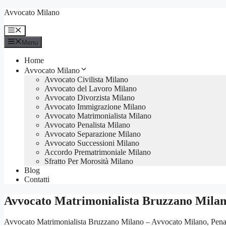
Vai
Avvocato Milano
al
contenuto
Menu
Menu
Home
Avvocato Milano
Avvocato Civilista Milano
Avvocato del Lavoro Milano
Avvocato Divorzista Milano
Avvocato Immigrazione Milano
Avvocato Matrimonialista Milano
Avvocato Penalista Milano
Avvocato Separazione Milano
Avvocato Successioni Milano
Accordo Prematrimoniale Milano
Sfratto Per Morosità Milano
Blog
Contatti
Avvocato Matrimonialista Bruzzano Mila
Avvocato Matrimonialista Bruzzano Milano – Avvocato Milano, Penalist