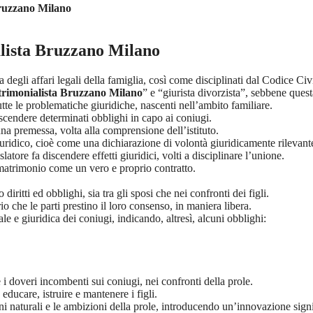
uzzano Milano
lista Bruzzano Milano
 degli affari legali della famiglia, così come disciplinati dal Codice Civ
rimonialista Bruzzano Milano
” e “giurista divorzista”, sebbene quest
tutte le problematiche giuridiche, nascenti nell’ambito familiare.
scendere determinati obblighi in capo ai coniugi.
una premessa, volta alla comprensione dell’istituto.
uridico, cioè come una dichiarazione di volontà giuridicamente rilevant
atore fa discendere effetti giuridici, volti a disciplinare l’unione.
il matrimonio come un vero e proprio contratto.
itti ed obblighi, sia tra gli sposi che nei confronti dei figli.
o che le parti prestino il loro consenso, in maniera libera.
le e giuridica dei coniugi, indicando, altresì, alcuni obblighi:
 i doveri incombenti sui coniugi, nei confronti della prole.
educare, istruire e mantenere i figli.
ni naturali e le ambizioni della prole, introducendo un’innovazione signi