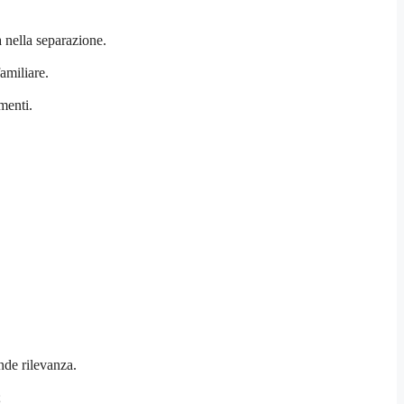
a nella separazione.
amiliare.
menti.
nde rilevanza.
;