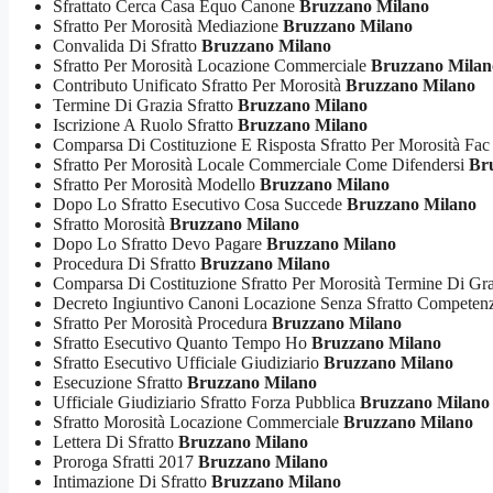
Sfrattato Cerca Casa Equo Canone
Bruzzano Milano
Sfratto Per Morosità Mediazione
Bruzzano Milano
Convalida Di Sfratto
Bruzzano Milano
Sfratto Per Morosità Locazione Commerciale
Bruzzano Milan
Contributo Unificato Sfratto Per Morosità
Bruzzano Milano
Termine Di Grazia Sfratto
Bruzzano Milano
Iscrizione A Ruolo Sfratto
Bruzzano Milano
Comparsa Di Costituzione E Risposta Sfratto Per Morosità Fac
Sfratto Per Morosità Locale Commerciale Come Difendersi
Br
Sfratto Per Morosità Modello
Bruzzano Milano
Dopo Lo Sfratto Esecutivo Cosa Succede
Bruzzano Milano
Sfratto Morosità
Bruzzano Milano
Dopo Lo Sfratto Devo Pagare
Bruzzano Milano
Procedura Di Sfratto
Bruzzano Milano
Comparsa Di Costituzione Sfratto Per Morosità Termine Di Gr
Decreto Ingiuntivo Canoni Locazione Senza Sfratto Compete
Sfratto Per Morosità Procedura
Bruzzano Milano
Sfratto Esecutivo Quanto Tempo Ho
Bruzzano Milano
Sfratto Esecutivo Ufficiale Giudiziario
Bruzzano Milano
Esecuzione Sfratto
Bruzzano Milano
Ufficiale Giudiziario Sfratto Forza Pubblica
Bruzzano Milano
Sfratto Morosità Locazione Commerciale
Bruzzano Milano
Lettera Di Sfratto
Bruzzano Milano
Proroga Sfratti 2017
Bruzzano Milano
Intimazione Di Sfratto
Bruzzano Milano