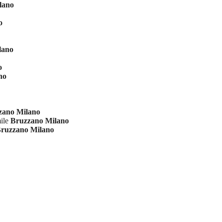
lano
o
lano
o
no
zano Milano
mile
Bruzzano Milano
ruzzano Milano