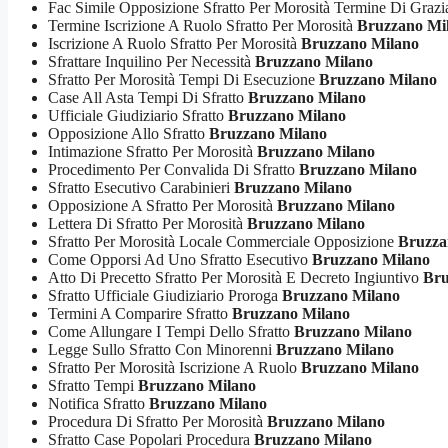
Fac Simile Opposizione Sfratto Per Morosità Termine Di Graz
Termine Iscrizione A Ruolo Sfratto Per Morosità
Bruzzano Mi
Iscrizione A Ruolo Sfratto Per Morosità
Bruzzano Milano
Sfrattare Inquilino Per Necessità
Bruzzano Milano
Sfratto Per Morosità Tempi Di Esecuzione
Bruzzano Milano
Case All Asta Tempi Di Sfratto
Bruzzano Milano
Ufficiale Giudiziario Sfratto
Bruzzano Milano
Opposizione Allo Sfratto
Bruzzano Milano
Intimazione Sfratto Per Morosità
Bruzzano Milano
Procedimento Per Convalida Di Sfratto
Bruzzano Milano
Sfratto Esecutivo Carabinieri
Bruzzano Milano
Opposizione A Sfratto Per Morosità
Bruzzano Milano
Lettera Di Sfratto Per Morosità
Bruzzano Milano
Sfratto Per Morosità Locale Commerciale Opposizione
Bruzza
Come Opporsi Ad Uno Sfratto Esecutivo
Bruzzano Milano
Atto Di Precetto Sfratto Per Morosità E Decreto Ingiuntivo
Bru
Sfratto Ufficiale Giudiziario Proroga
Bruzzano Milano
Termini A Comparire Sfratto
Bruzzano Milano
Come Allungare I Tempi Dello Sfratto
Bruzzano Milano
Legge Sullo Sfratto Con Minorenni
Bruzzano Milano
Sfratto Per Morosità Iscrizione A Ruolo
Bruzzano Milano
Sfratto Tempi
Bruzzano Milano
Notifica Sfratto
Bruzzano Milano
Procedura Di Sfratto Per Morosità
Bruzzano Milano
Sfratto Case Popolari Procedura
Bruzzano Milano