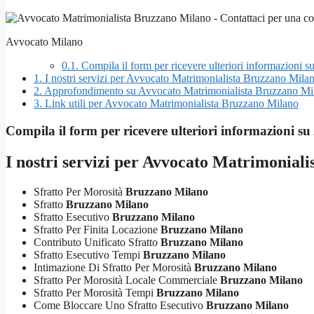
Avvocato Milano
0.1.
Compila il form per ricevere ulteriori informazioni
1.
I nostri servizi per Avvocato Matrimonialista Bruzzano Mila
2.
Approfondimento su Avvocato Matrimonialista Bruzzano Mi
3.
Link utili per Avvocato Matrimonialista Bruzzano Milano
Compila il form per ricevere ulteriori informazioni su
I nostri servizi per
Avvocato Matrimoniali
Sfratto Per Morosità
Bruzzano Milano
Sfratto
Bruzzano Milano
Sfratto Esecutivo
Bruzzano Milano
Sfratto Per Finita Locazione
Bruzzano Milano
Contributo Unificato Sfratto
Bruzzano Milano
Sfratto Esecutivo Tempi
Bruzzano Milano
Intimazione Di Sfratto Per Morosità
Bruzzano Milano
Sfratto Per Morosità Locale Commerciale
Bruzzano Milano
Sfratto Per Morosità Tempi
Bruzzano Milano
Come Bloccare Uno Sfratto Esecutivo
Bruzzano Milano