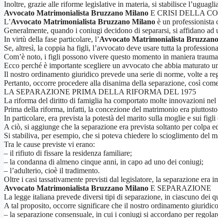
Inoltre, grazie alle riforme legislative in materia, si stabilisce l’uguagli
Avvocato Matrimonialista Bruzzano Milano
E CRISI DELLA CO
L’
Avvocato Matrimonialista Bruzzano Milano
è un professionista c
Generalmente, quando i coniugi decidono di separarsi, si affidano ad u
In virtù della fase particolare, l’
Avvocato Matrimonialista Bruzzan
Se, altresì, la coppia ha figli, l’avvocato deve usare tutta la professiona
Com’è noto, i figli possono vivere questo momento in maniera traumatic
Ecco perché è importante scegliere un avvocato che abbia maturato una s
Il nostro ordinamento giuridico prevede una serie di norme, volte a reg
Pertanto, occorre procedere alla disanima della separazione, così come d
LA SEPARAZIONE PRIMA DELLA RIFORMA DEL 1975
La riforma del diritto di famiglia ha comportato molte innovazioni nel s
Prima della riforma, infatti, la concezione del matrimonio era piuttosto r
In particolare, era prevista la potestà del marito sulla moglie e sui fig
A ciò, si aggiunge che la separazione era prevista soltanto per colpa ed
Si stabiliva, per esempio, che si poteva chiedere lo scioglimento del ma
Tra le cause previste vi erano:
– il rifiuto di fissare la residenza familiare;
– la condanna di almeno cinque anni, in capo ad uno dei coniugi;
– l’adulterio, cioè il tradimento.
Oltre i casi tassativamente previsti dal legislatore, la separazione era 
Avvocato Matrimonialista Bruzzano Milano
E SEPARAZIONE
La legge italiana prevede diversi tipi di separazione, in ciascuno dei qu
A tal proposito, occorre significare che il nostro ordinamento giuridic
– la separazione consensuale, in cui i coniugi si accordano per rego