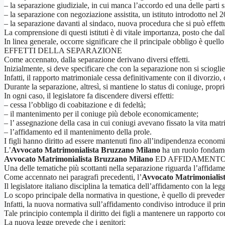
– la separazione giudiziale, in cui manca l’accordo ed una delle parti s
– la separazione con negoziazione assistita, un istituto introdotto nel 
– la separazione davanti al sindaco, nuova procedura che si può effett
La comprensione di questi istituti è di vitale importanza, posto che da
In linea generale, occorre significare che il principale obbligo è quell
EFFETTI DELLA SEPARAZIONE
Come accennato, dalla separazione derivano diversi effetti.
Inizialmente, si deve specificare che con la separazione non si scioglie
Infatti, il rapporto matrimoniale cessa definitivamente con il divorzio
Durante la separazione, altresì, si mantiene lo status di coniuge, propri
In ogni caso, il legislatore fa discendere diversi effetti:
– cessa l’obbligo di coabitazione e di fedeltà;
– il mantenimento per il coniuge più debole economicamente;
– l’ assegnazione della casa in cui coniugi avevano fissato la vita matr
– l’affidamento ed il mantenimento della prole.
I figli hanno diritto ad essere mantenuti fino all’indipendenza econom
L’
Avvocato Matrimonialista Bruzzano Milano
ha un ruolo fondamen
Avvocato Matrimonialista Bruzzano Milano
ED AFFIDAMENTO
Una delle tematiche più scottanti nella separazione riguarda l’affidame
Come accennato nei paragrafi precedenti, l’
Avvocato Matrimonialis
Il legislatore italiano disciplina la tematica dell’affidamento con la l
Lo scopo principale della normativa in questione, è quello di prevedere
Infatti, la nuova normativa sull’affidamento condiviso introduce il prin
Tale principio contempla il diritto dei figli a mantenere un rapporto cont
La nuova legge prevede che i genitori: