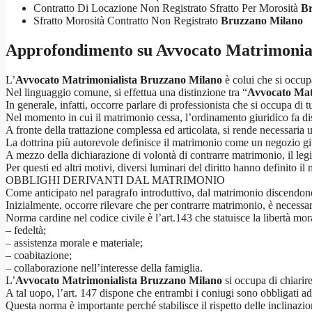
Contratto Di Locazione Non Registrato Sfratto Per Morosità
Br
Sfratto Morosità Contratto Non Registrato
Bruzzano Milano
Approfondimento su
Avvocato Matrimonia
L’
Avvocato Matrimonialista Bruzzano Milano
è colui che si occupa
Nel linguaggio comune, si effettua una distinzione tra “
Avvocato Mat
In generale, infatti, occorre parlare di professionista che si occupa di 
Nel momento in cui il matrimonio cessa, l’ordinamento giuridico fa di
A fronte della trattazione complessa ed articolata, si rende necessaria 
La dottrina più autorevole definisce il matrimonio come un negozio gi
A mezzo della dichiarazione di volontà di contrarre matrimonio, il legisl
Per questi ed altri motivi, diversi luminari del diritto hanno definito 
OBBLIGHI DERIVANTI DAL MATRIMONIO
Come anticipato nel paragrafo introduttivo, dal matrimonio discendono dir
Inizialmente, occorre rilevare che per contrarre matrimonio, è necessari
Norma cardine nel codice civile è l’art.143 che statuisce la libertà mora
– fedeltà;
– assistenza morale e materiale;
– coabitazione;
– collaborazione nell’interesse della famiglia.
L’
Avvocato Matrimonialista Bruzzano Milano
si occupa di chiarire
A tal uopo, l’art. 147 dispone che entrambi i coniugi sono obbligati ad 
Questa norma è importante perché stabilisce il rispetto delle inclinazio