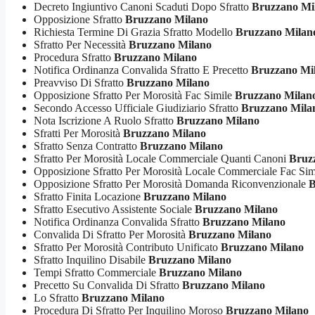
Decreto Ingiuntivo Canoni Scaduti Dopo Sfratto
Bruzzano Mi
Opposizione Sfratto
Bruzzano Milano
Richiesta Termine Di Grazia Sfratto Modello
Bruzzano Milan
Sfratto Per Necessità
Bruzzano Milano
Procedura Sfratto
Bruzzano Milano
Notifica Ordinanza Convalida Sfratto E Precetto
Bruzzano Mi
Preavviso Di Sfratto
Bruzzano Milano
Opposizione Sfratto Per Morosità Fac Simile
Bruzzano Milan
Secondo Accesso Ufficiale Giudiziario Sfratto
Bruzzano Mila
Nota Iscrizione A Ruolo Sfratto
Bruzzano Milano
Sfratti Per Morosità
Bruzzano Milano
Sfratto Senza Contratto
Bruzzano Milano
Sfratto Per Morosità Locale Commerciale Quanti Canoni
Bruz
Opposizione Sfratto Per Morosità Locale Commerciale Fac Si
Opposizione Sfratto Per Morosità Domanda Riconvenzionale
B
Sfratto Finita Locazione
Bruzzano Milano
Sfratto Esecutivo Assistente Sociale
Bruzzano Milano
Notifica Ordinanza Convalida Sfratto
Bruzzano Milano
Convalida Di Sfratto Per Morosità
Bruzzano Milano
Sfratto Per Morosità Contributo Unificato
Bruzzano Milano
Sfratto Inquilino Disabile
Bruzzano Milano
Tempi Sfratto Commerciale
Bruzzano Milano
Precetto Su Convalida Di Sfratto
Bruzzano Milano
Lo Sfratto
Bruzzano Milano
Procedura Di Sfratto Per Inquilino Moroso
Bruzzano Milano