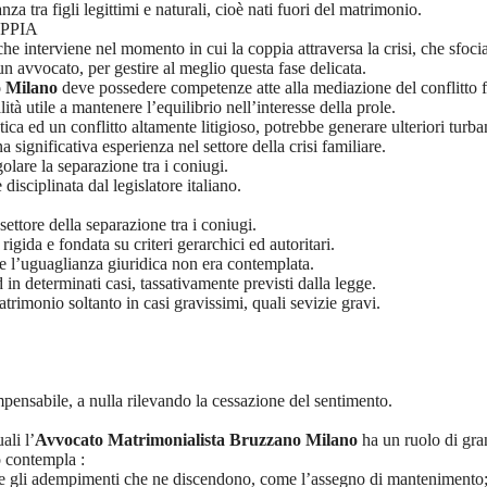
anza tra figli legittimi e naturali, cioè nati fuori del matrimonio.
PPIA
he interviene nel momento in cui la coppia attraversa la crisi, che sfoci
n avvocato, per gestire al meglio questa fase delicata.
o Milano
deve possedere competenze atte alla mediazione del conflitto f
lità utile a mantenere l’equilibrio nell’interesse della prole.
a ed un conflitto altamente litigioso, potrebbe generare ulteriori turba
ignificativa esperienza nel settore della crisi familiare.
olare la separazione tra i coniugi.
isciplinata dal legislatore italiano.
ettore della separazione tra i coniugi.
igida e fondata su criteri gerarchici ed autoritari.
li e l’uguaglianza giuridica non era contemplata.
 in determinati casi, tassativamente previsti dalla legge.
trimonio soltanto in casi gravissimi, quali sevizie gravi.
impensabile, a nulla rilevando la cessazione del sentimento.
ali l’
Avvocato Matrimonialista Bruzzano Milano
ha un ruolo di gra
o contempla :
lare gli adempimenti che ne discendono, come l’assegno di mantenimento