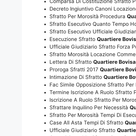
Comparsa Di Costituzione Sfratto P
Decreto Ingiuntivo Canoni Locazi
Sfratto Per Morosità Procedura
Qua
Sfratto Esecutivo Quanto Tempo 
Sfratto Esecutivo Ufficiale Giudizia
Esecuzione Sfratto
Quartiere Bovi
Ufficiale Giudiziario Sfratto Forza 
Sfratto Morosità Locazione Comme
Lettera Di Sfratto
Quartiere Bovis
Proroga Sfratti 2017
Quartiere Bov
Intimazione Di Sfratto
Quartiere Bo
Fac Simile Opposizione Sfratto Per
Termine Iscrizione A Ruolo Sfratto
Iscrizione A Ruolo Sfratto Per Moro
Sfrattare Inquilino Per Necessità
Qu
Sfratto Per Morosità Tempi Di Ese
Case All Asta Tempi Di Sfratto
Quar
Ufficiale Giudiziario Sfratto
Quartie