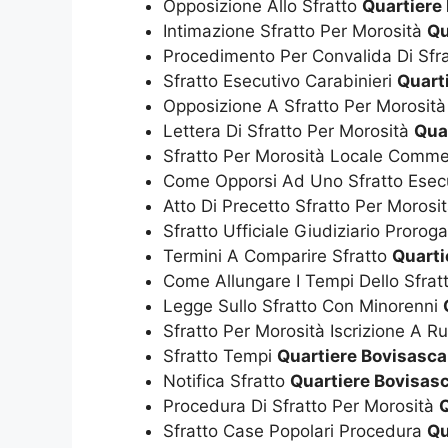
Opposizione Allo Sfratto
Quartiere
Intimazione Sfratto Per Morosità
Qu
Procedimento Per Convalida Di Sfr
Sfratto Esecutivo Carabinieri
Quart
Opposizione A Sfratto Per Morosit
Lettera Di Sfratto Per Morosità
Qua
Sfratto Per Morosità Locale Comme
Come Opporsi Ad Uno Sfratto Esec
Atto Di Precetto Sfratto Per Morosi
Sfratto Ufficiale Giudiziario Prorog
Termini A Comparire Sfratto
Quarti
Come Allungare I Tempi Dello Sfrat
Legge Sullo Sfratto Con Minorenni
Sfratto Per Morosità Iscrizione A R
Sfratto Tempi
Quartiere Bovisasca
Notifica Sfratto
Quartiere Bovisas
Procedura Di Sfratto Per Morosità
Q
Sfratto Case Popolari Procedura
Qu