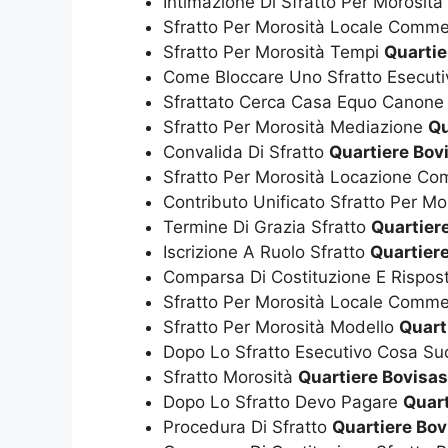
Intimazione Di Sfratto Per Morosità
Sfratto Per Morosità Locale Comme
Sfratto Per Morosità Tempi
Quartie
Come Bloccare Uno Sfratto Esecut
Sfrattato Cerca Casa Equo Canon
Sfratto Per Morosità Mediazione
Qu
Convalida Di Sfratto
Quartiere Bov
Sfratto Per Morosità Locazione C
Contributo Unificato Sfratto Per M
Termine Di Grazia Sfratto
Quartier
Iscrizione A Ruolo Sfratto
Quartier
Comparsa Di Costituzione E Rispost
Sfratto Per Morosità Locale Comme
Sfratto Per Morosità Modello
Quart
Dopo Lo Sfratto Esecutivo Cosa S
Sfratto Morosità
Quartiere Bovisa
Dopo Lo Sfratto Devo Pagare
Quart
Procedura Di Sfratto
Quartiere Bov