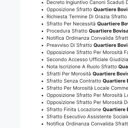
Decreto Ingiuntivo Canoni Scaduti 
Opposizione Sfratto
Quartiere Bov
Richiesta Termine Di Grazia Sfratt
Sfratto Per Necessità
Quartiere Bo
Procedura Sfratto
Quartiere Bovis
Notifica Ordinanza Convalida Sfrat
Preavviso Di Sfratto
Quartiere Bov
Opposizione Sfratto Per Morosità F
Secondo Accesso Ufficiale Giudizia
Nota Iscrizione A Ruolo Sfratto
Qua
Sfratti Per Morosità
Quartiere Bov
Sfratto Senza Contratto
Quartiere 
Sfratto Per Morosità Locale Comme
Opposizione Sfratto Per Morosità 
Opposizione Sfratto Per Morosità
Sfratto Finita Locazione
Quartiere 
Sfratto Esecutivo Assistente Socia
Notifica Ordinanza Convalida Sfrat