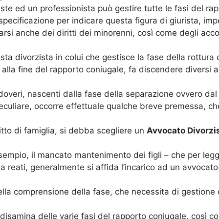
te ed un professionista può gestire tutte le fasi del rap
 specificazione per indicare questa figura di giurista, imp
parsi anche dei diritti dei minorenni, così come degli acc
ista divorzista in colui che gestisce la fase della rottura
to alla fine del rapporto coniugale, fa discendere diversi
e doveri, nascenti dalla fase della separazione ovvero dal
uliare, occorre effettuale qualche breve premessa, che ai
ritto di famiglia, si debba scegliere un
Avvocato Divorzi
 esempio, il mancato mantenimento dei figli – che per leg
eati, generalmente si affida l’incarico ad un avvocato pe
lla comprensione della fase, che necessita di gestione q
la disamina delle varie fasi del rapporto coniugale, così c