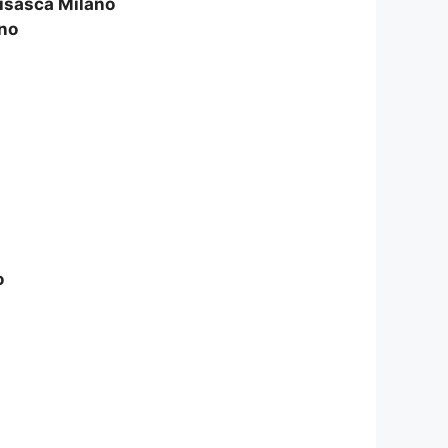
isasca Milano
ano
o