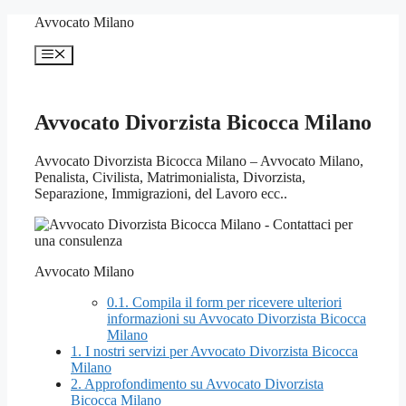
Vai
Avvocato Milano
al
contenuto
Menu
Avvocato Divorzista Bicocca Milano
Avvocato Divorzista Bicocca Milano – Avvocato Milano,
Penalista, Civilista, Matrimonialista, Divorzista,
Separazione, Immigrazioni, del Lavoro ecc..
Avvocato Milano
0.1.
Compila il form per ricevere ulteriori
informazioni su Avvocato Divorzista Bicocca
Milano
1.
I nostri servizi per Avvocato Divorzista Bicocca
Milano
2.
Approfondimento su Avvocato Divorzista
Bicocca Milano