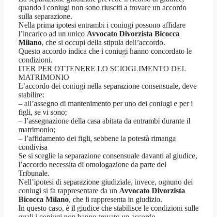
quando i coniugi non sono riusciti a trovare un accordo
sulla separazione.
Nella prima ipotesi entrambi i coniugi possono affidare
l’incarico ad un unico
Avvocato Divorzista Bicocca
Milano
, che si occupi della stipula dell’accordo.
Questo accordo indica che i coniugi hanno concordato le
condizioni.
ITER PER OTTENERE LO SCIOGLIMENTO DEL
MATRIMONIO
L’accordo dei coniugi nella separazione consensuale, deve
stabilire:
– all’assegno di mantenimento per uno dei coniugi e per i
figli, se vi sono;
– l’assegnazione della casa abitata da entrambi durante il
matrimonio;
– l’affidamento dei figli, sebbene la potestà rimanga
condivisa
Se si sceglie la separazione consensuale davanti al giudice,
l’accordo necessita di omologazione da parte del
Tribunale.
Nell’ipotesi di separazione giudiziale, invece, ognuno dei
coniugi si fa rappresentare da un
Avvocato Divorzista
Bicocca Milano
, che li rappresenta in giudizio.
In questo caso, è il giudice che stabilisce le condizioni sulle
quali i coniugi non hanno trovato un accordo.