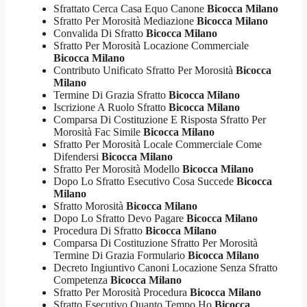
Sfrattato Cerca Casa Equo Canone
Bicocca Milano
Sfratto Per Morosità Mediazione
Bicocca Milano
Convalida Di Sfratto
Bicocca Milano
Sfratto Per Morosità Locazione Commerciale
Bicocca Milano
Contributo Unificato Sfratto Per Morosità
Bicocca
Milano
Termine Di Grazia Sfratto
Bicocca Milano
Iscrizione A Ruolo Sfratto
Bicocca Milano
Comparsa Di Costituzione E Risposta Sfratto Per
Morosità Fac Simile
Bicocca Milano
Sfratto Per Morosità Locale Commerciale Come
Difendersi
Bicocca Milano
Sfratto Per Morosità Modello
Bicocca Milano
Dopo Lo Sfratto Esecutivo Cosa Succede
Bicocca
Milano
Sfratto Morosità
Bicocca Milano
Dopo Lo Sfratto Devo Pagare
Bicocca Milano
Procedura Di Sfratto
Bicocca Milano
Comparsa Di Costituzione Sfratto Per Morosità
Termine Di Grazia Formulario
Bicocca Milano
Decreto Ingiuntivo Canoni Locazione Senza Sfratto
Competenza
Bicocca Milano
Sfratto Per Morosità Procedura
Bicocca Milano
Sfratto Esecutivo Quanto Tempo Ho
Bicocca