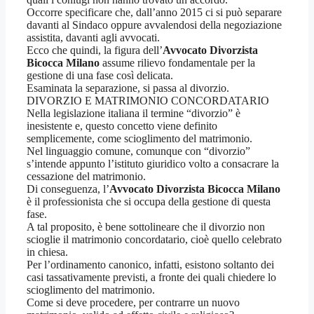
Occorre specificare che, dall’anno 2015 ci si può separare
davanti al Sindaco oppure avvalendosi della negoziazione
assistita, davanti agli avvocati.
Ecco che quindi, la figura dell’
Avvocato Divorzista
Bicocca Milano
assume rilievo fondamentale per la
gestione di una fase così delicata.
Esaminata la separazione, si passa al divorzio.
DIVORZIO E MATRIMONIO CONCORDATARIO
Nella legislazione italiana il termine “divorzio” è
inesistente e, questo concetto viene definito
semplicemente, come scioglimento del matrimonio.
Nel linguaggio comune, comunque con “divorzio”
s’intende appunto l’istituto giuridico volto a consacrare la
cessazione del matrimonio.
Di conseguenza, l’
Avvocato Divorzista Bicocca Milano
è il professionista che si occupa della gestione di questa
fase.
A tal proposito, è bene sottolineare che il divorzio non
scioglie il matrimonio concordatario, cioè quello celebrato
in chiesa.
Per l’ordinamento canonico, infatti, esistono soltanto dei
casi tassativamente previsti, a fronte dei quali chiedere lo
scioglimento del matrimonio.
Come si deve procedere, per contrarre un nuovo