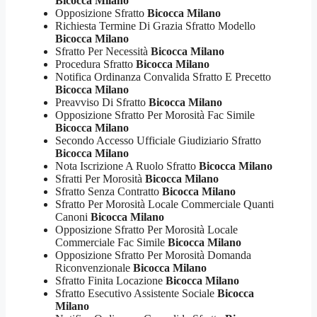
Bicocca Milano
Opposizione Sfratto
Bicocca Milano
Richiesta Termine Di Grazia Sfratto Modello
Bicocca Milano
Sfratto Per Necessità
Bicocca Milano
Procedura Sfratto
Bicocca Milano
Notifica Ordinanza Convalida Sfratto E Precetto
Bicocca Milano
Preavviso Di Sfratto
Bicocca Milano
Opposizione Sfratto Per Morosità Fac Simile
Bicocca Milano
Secondo Accesso Ufficiale Giudiziario Sfratto
Bicocca Milano
Nota Iscrizione A Ruolo Sfratto
Bicocca Milano
Sfratti Per Morosità
Bicocca Milano
Sfratto Senza Contratto
Bicocca Milano
Sfratto Per Morosità Locale Commerciale Quanti
Canoni
Bicocca Milano
Opposizione Sfratto Per Morosità Locale
Commerciale Fac Simile
Bicocca Milano
Opposizione Sfratto Per Morosità Domanda
Riconvenzionale
Bicocca Milano
Sfratto Finita Locazione
Bicocca Milano
Sfratto Esecutivo Assistente Sociale
Bicocca
Milano