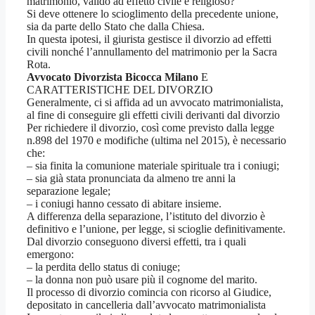
matrimonio, valido ad effetto civile e religioso?
Si deve ottenere lo scioglimento della precedente unione,
sia da parte dello Stato che dalla Chiesa.
In questa ipotesi, il giurista gestisce il divorzio ad effetti
civili nonché l’annullamento del matrimonio per la Sacra
Rota.
Avvocato Divorzista Bicocca Milano
E
CARATTERISTICHE DEL DIVORZIO
Generalmente, ci si affida ad un avvocato matrimonialista,
al fine di conseguire gli effetti civili derivanti dal divorzio
Per richiedere il divorzio, così come previsto dalla legge
n.898 del 1970 e modifiche (ultima nel 2015), è necessario
che:
– sia finita la comunione materiale spirituale tra i coniugi;
– sia già stata pronunciata da almeno tre anni la
separazione legale;
– i coniugi hanno cessato di abitare insieme.
A differenza della separazione, l’istituto del divorzio è
definitivo e l’unione, per legge, si scioglie definitivamente.
Dal divorzio conseguono diversi effetti, tra i quali
emergono:
– la perdita dello status di coniuge;
– la donna non può usare più il cognome del marito.
Il processo di divorzio comincia con ricorso al Giudice,
depositato in cancelleria dall’avvocato matrimonialista