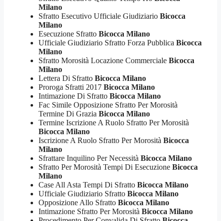
Milano
Sfratto Esecutivo Ufficiale Giudiziario
Bicocca
Milano
Esecuzione Sfratto
Bicocca Milano
Ufficiale Giudiziario Sfratto Forza Pubblica
Bicocca
Milano
Sfratto Morosità Locazione Commerciale
Bicocca
Milano
Lettera Di Sfratto
Bicocca Milano
Proroga Sfratti 2017
Bicocca Milano
Intimazione Di Sfratto
Bicocca Milano
Fac Simile Opposizione Sfratto Per Morosità
Termine Di Grazia
Bicocca Milano
Termine Iscrizione A Ruolo Sfratto Per Morosità
Bicocca Milano
Iscrizione A Ruolo Sfratto Per Morosità
Bicocca
Milano
Sfrattare Inquilino Per Necessità
Bicocca Milano
Sfratto Per Morosità Tempi Di Esecuzione
Bicocca
Milano
Case All Asta Tempi Di Sfratto
Bicocca Milano
Ufficiale Giudiziario Sfratto
Bicocca Milano
Opposizione Allo Sfratto
Bicocca Milano
Intimazione Sfratto Per Morosità
Bicocca Milano
Procedimento Per Convalida Di Sfratto
Bicocca