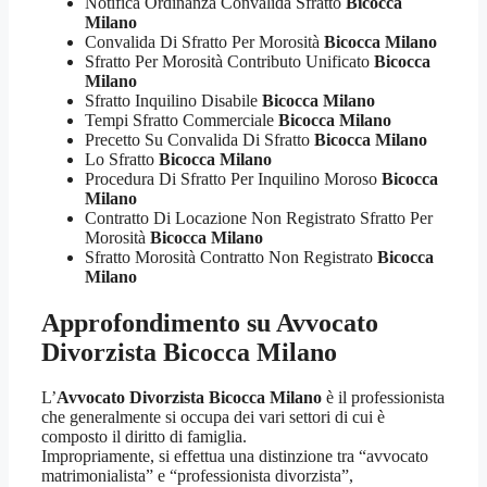
Notifica Ordinanza Convalida Sfratto
Bicocca
Milano
Convalida Di Sfratto Per Morosità
Bicocca Milano
Sfratto Per Morosità Contributo Unificato
Bicocca
Milano
Sfratto Inquilino Disabile
Bicocca Milano
Tempi Sfratto Commerciale
Bicocca Milano
Precetto Su Convalida Di Sfratto
Bicocca Milano
Lo Sfratto
Bicocca Milano
Procedura Di Sfratto Per Inquilino Moroso
Bicocca
Milano
Contratto Di Locazione Non Registrato Sfratto Per
Morosità
Bicocca Milano
Sfratto Morosità Contratto Non Registrato
Bicocca
Milano
Approfondimento su
Avvocato
Divorzista Bicocca Milano
L’
Avvocato Divorzista Bicocca Milano
è il professionista
che generalmente si occupa dei vari settori di cui è
composto il diritto di famiglia.
Impropriamente, si effettua una distinzione tra “avvocato
matrimonialista” e “professionista divorzista”,