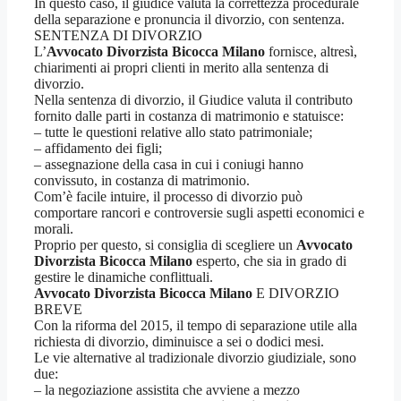
In questo caso, il giudice valuta la correttezza procedurale
della separazione e pronuncia il divorzio, con sentenza.
SENTENZA DI DIVORZIO
L’
Avvocato Divorzista Bicocca Milano
fornisce, altresì,
chiarimenti ai propri clienti in merito alla sentenza di
divorzio.
Nella sentenza di divorzio, il Giudice valuta il contributo
fornito dalle parti in costanza di matrimonio e statuisce:
– tutte le questioni relative allo stato patrimoniale;
– affidamento dei figli;
– assegnazione della casa in cui i coniugi hanno
convissuto, in costanza di matrimonio.
Com’è facile intuire, il processo di divorzio può
comportare rancori e controversie sugli aspetti economici e
morali.
Proprio per questo, si consiglia di scegliere un
Avvocato
Divorzista Bicocca Milano
esperto, che sia in grado di
gestire le dinamiche conflittuali.
Avvocato Divorzista Bicocca Milano
E DIVORZIO
BREVE
Con la riforma del 2015, il tempo di separazione utile alla
richiesta di divorzio, diminuisce a sei o dodici mesi.
Le vie alternative al tradizionale divorzio giudiziale, sono
due:
– la negoziazione assistita che avviene a mezzo