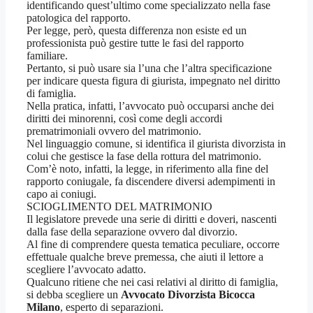
identificando quest’ultimo come specializzato nella fase
patologica del rapporto.
Per legge, però, questa differenza non esiste ed un
professionista può gestire tutte le fasi del rapporto
familiare.
Pertanto, si può usare sia l’una che l’altra specificazione
per indicare questa figura di giurista, impegnato nel diritto
di famiglia.
Nella pratica, infatti, l’avvocato può occuparsi anche dei
diritti dei minorenni, così come degli accordi
prematrimoniali ovvero del matrimonio.
Nel linguaggio comune, si identifica il giurista divorzista in
colui che gestisce la fase della rottura del matrimonio.
Com’è noto, infatti, la legge, in riferimento alla fine del
rapporto coniugale, fa discendere diversi adempimenti in
capo ai coniugi.
SCIOGLIMENTO DEL MATRIMONIO
Il legislatore prevede una serie di diritti e doveri, nascenti
dalla fase della separazione ovvero dal divorzio.
Al fine di comprendere questa tematica peculiare, occorre
effettuale qualche breve premessa, che aiuti il lettore a
scegliere l’avvocato adatto.
Qualcuno ritiene che nei casi relativi al diritto di famiglia,
si debba scegliere un
Avvocato Divorzista Bicocca
Milano
, esperto di separazioni.