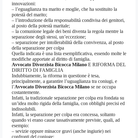
innovazioni:
– l’eguaglianza tra marito e moglie, che ha sostituito la
potestà del marito;
– l’introduzione della responsabilità condivisa dei genitori,
al posto della potestà maritale;
– la comunione legale dei beni diventa la regola mentre la
separazione degli stessi, un’eccezione;
– separazione per intollerabilità della convivenza, al posto
della separazione per colpa
Quella indicata è una lista esemplificativa, essendo molte le
modifiche apportate al diritto di famiglia.
Avvocato Divorzista Bicocca Milano
E RIFORMA DEL
DIRITTO DI FAMIGLIA
Indubbiamente, la riforma in questione è tesa,
principalmente, a garantire l’uguaglianza tra coniugi, e
l’
Avvocato Divorzista Bicocca Milano
se ne occupa
costantemente.
Infatti, la tradizionale separazione per colpa era fondata su
un’idea molto rigida della famiglia, con obblighi precisi ed
indissolubili.
Infatti, la separazione per colpa era concessa, soltanto
quando vi erano cause tassativamente previste, quali, ad
esempio:
– sevizie oppure minacce gravi (anche ingiurie) nei
confronti del coniuge;