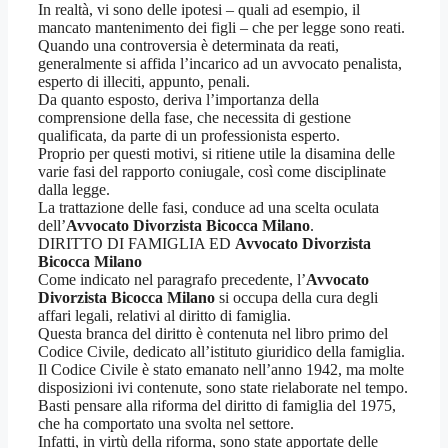
In realtà, vi sono delle ipotesi – quali ad esempio, il
mancato mantenimento dei figli – che per legge sono reati.
Quando una controversia è determinata da reati,
generalmente si affida l’incarico ad un avvocato penalista,
esperto di illeciti, appunto, penali.
Da quanto esposto, deriva l’importanza della
comprensione della fase, che necessita di gestione
qualificata, da parte di un professionista esperto.
Proprio per questi motivi, si ritiene utile la disamina delle
varie fasi del rapporto coniugale, così come disciplinate
dalla legge.
La trattazione delle fasi, conduce ad una scelta oculata
dell’
Avvocato Divorzista Bicocca Milano
.
DIRITTO DI FAMIGLIA ED
Avvocato Divorzista
Bicocca Milano
Come indicato nel paragrafo precedente, l’
Avvocato
Divorzista Bicocca Milano
si occupa della cura degli
affari legali, relativi al diritto di famiglia.
Questa branca del diritto è contenuta nel libro primo del
Codice Civile, dedicato all’istituto giuridico della famiglia.
Il Codice Civile è stato emanato nell’anno 1942, ma molte
disposizioni ivi contenute, sono state rielaborate nel tempo.
Basti pensare alla riforma del diritto di famiglia del 1975,
che ha comportato una svolta nel settore.
Infatti, in virtù della riforma, sono state apportate delle