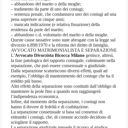
– abbandono del marito o della moglie;
– tradimento da parte di uno dei coniugi;
– sentenza penale, che condannava uno dei coniugi ad una
pena superiore ai cinque anni;
– mancata indicazione (e relativa fissazione) della
residenza da parte del marito;
– abbandono c.d. volontario del marito o della moglie.
Queste cause tassative sono state abrogate con la legge sul
divorzio n.898/1970 e la riforma del diritto di famiglia.
AVVOCATO MATRIMONIALISTA E SEPARAZIONE
L’
Avvocato Divorzista Bicocca Milano
gestisce, altresì,
la fase patologica del rapporto coniugale, culminante nella
separazione, che può essere consensuale o giudiziale.
Dalla separazione scaturiscono diversi effetti, quali ad
esempio, l’obbligo di mantenimento del coniuge che ha il
reddito più basso.
Altri effetti della separazione sono costituiti dall’obbligo di
mantenere la prole fino a quando non raggiungerà
l’indipendenza economica.
Infine, dal momento della separazione, i coniugi non
hanno il dovere di fedeltà e di coabitazione.
La separazione consensuale si basa sul consenso di
entrambi i coniugi, che, di comune accordo decidono di
sciogliere il rapporto.
La separazione giudiziale prevede il ricorso al giudice,