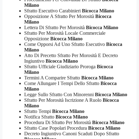
Milano
Sfratto Esecutivo Carabinieri
Bicocca Milano
Opposizione A Sfratto Per Morosità
Bicocca
Milano
Lettera Di Sfratto Per Morosità
Bicocca Milano
Sfratto Per Morosità Locale Commerciale
Opposizione
Bicocca Milano
Come Opporsi Ad Uno Sfratto Esecutivo
Bicocca
Milano
Atto Di Precetto Sfratto Per Morosità E Decreto
Ingiuntivo
Bicocca Milano
Sfratto Ufficiale Giudiziario Proroga
Bicocca
Milano
Termini A Comparire Sfratto
Bicocca Milano
Come Allungare I Tempi Dello Sfratto
Bicocca
Milano
Legge Sullo Sfratto Con Minorenni
Bicocca Milano
Sfratto Per Morosità Iscrizione A Ruolo
Bicocca
Milano
Sfratto Tempi
Bicocca Milano
Notifica Sfratto
Bicocca Milano
Procedura Di Sfratto Per Morosità
Bicocca Milano
Sfratto Case Popolari Procedura
Bicocca Milano
Decreto Ingiuntivo Canoni Scaduti Dopo Sfratto