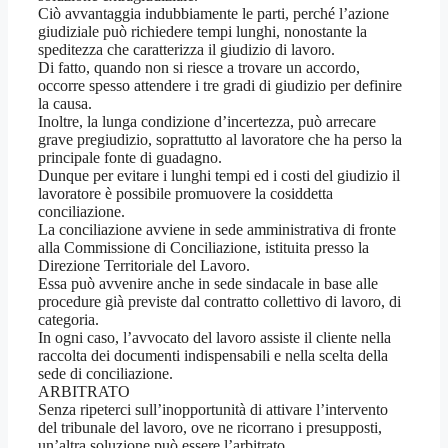
Ciò avvantaggia indubbiamente le parti, perché l’azione
giudiziale può richiedere tempi lunghi, nonostante la
speditezza che caratterizza il giudizio di lavoro.
Di fatto, quando non si riesce a trovare un accordo,
occorre spesso attendere i tre gradi di giudizio per definire
la causa.
Inoltre, la lunga condizione d’incertezza, può arrecare
grave pregiudizio, soprattutto al lavoratore che ha perso la
principale fonte di guadagno.
Dunque per evitare i lunghi tempi ed i costi del giudizio il
lavoratore è possibile promuovere la cosiddetta
conciliazione.
La conciliazione avviene in sede amministrativa di fronte
alla Commissione di Conciliazione, istituita presso la
Direzione Territoriale del Lavoro.
Essa può avvenire anche in sede sindacale in base alle
procedure già previste dal contratto collettivo di lavoro, di
categoria.
In ogni caso, l’avvocato del lavoro assiste il cliente nella
raccolta dei documenti indispensabili e nella scelta della
sede di conciliazione.
ARBITRATO
Senza ripeterci sull’inopportunità di attivare l’intervento
del tribunale del lavoro, ove ne ricorrano i presupposti,
un’altra soluzione può essere l’arbitrato.