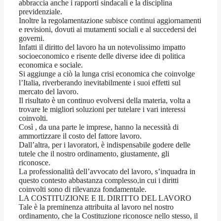
abbraccia anche i rapporti sindacali e la disciplina
previdenziale.
Inoltre la regolamentazione subisce continui aggiornamenti
e revisioni, dovuti ai mutamenti sociali e al succedersi dei
governi.
Infatti il diritto del lavoro ha un notevolissimo impatto
socioeconomico e risente delle diverse idee di politica
economica e sociale.
Si aggiunge a ciò la lunga crisi economica che coinvolge
l’Italia, riverberando inevitabilmente i suoi effetti sul
mercato del lavoro.
Il risultato è un continuo evolversi della materia, volta a
trovare le migliori soluzioni per tutelare i vari interessi
coinvolti.
Così , da una parte le imprese, hanno la necessità di
ammortizzare il costo del fattore lavoro.
Dall’altra, per i lavoratori, è indispensabile godere delle
tutele che il nostro ordinamento, giustamente, gli
riconosce.
La professionalità dell’avvocato del lavoro, s’inquadra in
questo contesto abbastanza complesso,in cui i diritti
coinvolti sono di rilevanza fondamentale.
LA COSTITUZIONE E IL DIRITTO DEL LAVORO
Tale è la preminenza attribuita al lavoro nel nostro
ordinamento, che la Costituzione riconosce nello stesso, il