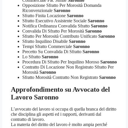
Commerciale Fac Simile
Saronno
Opposizione Sfratto Per Morosità Domanda
Riconvenzionale
Saronno
Sfratto Finita Locazione
Saronno
Sfratto Esecutivo Assistente Sociale
Saronno
Notifica Ordinanza Convalida Sfratto
Saronno
Convalida Di Sfratto Per Morosità
Saronno
Sfratto Per Morosità Contributo Unificato
Saronno
Sfratto Inquilino Disabile
Saronno
Tempi Sfratto Commerciale
Saronno
Precetto Su Convalida Di Sfratto
Saronno
Lo Sfratto
Saronno
Procedura Di Sfratto Per Inquilino Moroso
Saronno
Contratto Di Locazione Non Registrato Sfratto Per
Morosità
Saronno
Sfratto Morosità Contratto Non Registrato
Saronno
Approfondimento su
Avvocato del
Lavoro Saronno
L’avvocato del lavoro si occupa di quella branca del diritto
che disciplina gli aspetti ed i rapporti, derivanti dal
contratto di lavoro.
La materia del diritto del lavoro è molto ampia perché