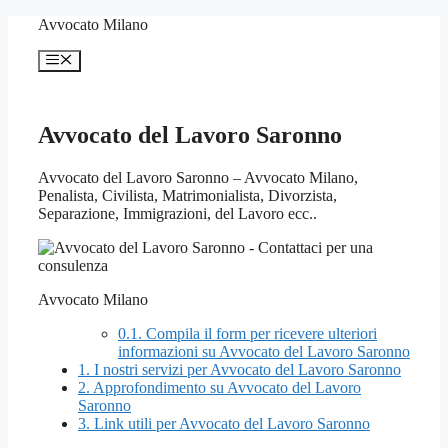
Vai
Avvocato Milano
al
contenuto
Menu
Avvocato del Lavoro Saronno
Avvocato del Lavoro Saronno – Avvocato Milano,
Penalista, Civilista, Matrimonialista, Divorzista,
Separazione, Immigrazioni, del Lavoro ecc..
Avvocato Milano
0.1.
Compila il form per ricevere ulteriori
informazioni su Avvocato del Lavoro Saronno
1.
I nostri servizi per Avvocato del Lavoro Saronno
2.
Approfondimento su Avvocato del Lavoro
Saronno
3.
Link utili per Avvocato del Lavoro Saronno