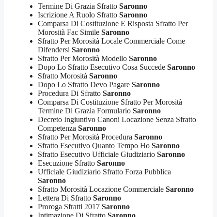
Termine Di Grazia Sfratto
Saronno
Iscrizione A Ruolo Sfratto
Saronno
Comparsa Di Costituzione E Risposta Sfratto Per
Morosità Fac Simile
Saronno
Sfratto Per Morosità Locale Commerciale Come
Difendersi
Saronno
Sfratto Per Morosità Modello
Saronno
Dopo Lo Sfratto Esecutivo Cosa Succede
Saronno
Sfratto Morosità
Saronno
Dopo Lo Sfratto Devo Pagare
Saronno
Procedura Di Sfratto
Saronno
Comparsa Di Costituzione Sfratto Per Morosità
Termine Di Grazia Formulario
Saronno
Decreto Ingiuntivo Canoni Locazione Senza Sfratto
Competenza
Saronno
Sfratto Per Morosità Procedura
Saronno
Sfratto Esecutivo Quanto Tempo Ho
Saronno
Sfratto Esecutivo Ufficiale Giudiziario
Saronno
Esecuzione Sfratto
Saronno
Ufficiale Giudiziario Sfratto Forza Pubblica
Saronno
Sfratto Morosità Locazione Commerciale
Saronno
Lettera Di Sfratto
Saronno
Proroga Sfratti 2017
Saronno
Intimazione Di Sfratto
Saronno