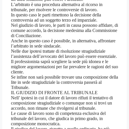
L’arbitrato è una procedura alternativa al ricorso in
tribunale, per risolvere le controversie di lavoro.
In questo caso le parti rimettono la decisione della
controversia ad un soggetto terzo ed imparziale.
Nel giudizio di lavoro, le parti in causa possono affidare, di
comune accordo, la decisione medesima alla Commissione
di Conciliazione.
Anche in questo caso è possibile, in alternativa, affrontare
l’arbitrato in sede sindacale.
Nelle due ipotesi trattate di risoluzione stragiudiziale
l’assistenza dell’avvocato del lavoro può essere essenziale.
Il professionista saprà scegliere la sede più idonea e le
migliore argomentazioni per far prevalere le ragioni del suo
cliente.
Se infine non sarà possibile trovare una composizione della
lite in sede stragiudiziale la controversia passerà al
Tribunale.
IL GIUDIZIO DI FRONTE AL TRIBUNALE
Nell’ ipotesi in cui il datore di lavoro rifiuti il tentativo di
composizione stragiudiziale o comunque non si trovi un
accordo, non rimane che rivolgersi al tribunale.
Le cause di lavoro sono di competenza esclusiva del
tribunale del lavoro, che giudica in primo grado, in
composizione monocratica.
Il giudice del lavoro, rispetto a quello ordinario, ha più