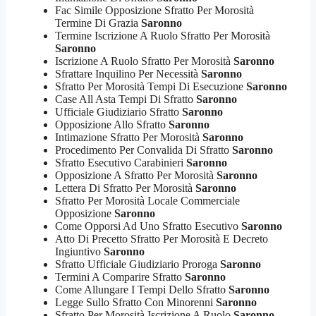
Fac Simile Opposizione Sfratto Per Morosità
Termine Di Grazia
Saronno
Termine Iscrizione A Ruolo Sfratto Per Morosità
Saronno
Iscrizione A Ruolo Sfratto Per Morosità
Saronno
Sfrattare Inquilino Per Necessità
Saronno
Sfratto Per Morosità Tempi Di Esecuzione
Saronno
Case All Asta Tempi Di Sfratto
Saronno
Ufficiale Giudiziario Sfratto
Saronno
Opposizione Allo Sfratto
Saronno
Intimazione Sfratto Per Morosità
Saronno
Procedimento Per Convalida Di Sfratto
Saronno
Sfratto Esecutivo Carabinieri
Saronno
Opposizione A Sfratto Per Morosità
Saronno
Lettera Di Sfratto Per Morosità
Saronno
Sfratto Per Morosità Locale Commerciale
Opposizione
Saronno
Come Opporsi Ad Uno Sfratto Esecutivo
Saronno
Atto Di Precetto Sfratto Per Morosità E Decreto
Ingiuntivo
Saronno
Sfratto Ufficiale Giudiziario Proroga
Saronno
Termini A Comparire Sfratto
Saronno
Come Allungare I Tempi Dello Sfratto
Saronno
Legge Sullo Sfratto Con Minorenni
Saronno
Sfratto Per Morosità Iscrizione A Ruolo
Saronno