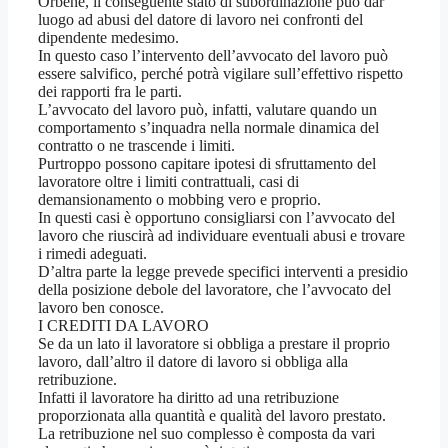
Orbene, il conseguente stato di subordinazione può dar
luogo ad abusi del datore di lavoro nei confronti del
dipendente medesimo.
In questo caso l’intervento dell’avvocato del lavoro può
essere salvifico, perché potrà vigilare sull’effettivo rispetto
dei rapporti fra le parti.
L’avvocato del lavoro può, infatti, valutare quando un
comportamento s’inquadra nella normale dinamica del
contratto o ne trascende i limiti.
Purtroppo possono capitare ipotesi di sfruttamento del
lavoratore oltre i limiti contrattuali, casi di
demansionamento o mobbing vero e proprio.
In questi casi è opportuno consigliarsi con l’avvocato del
lavoro che riuscirà ad individuare eventuali abusi e trovare
i rimedi adeguati.
D’altra parte la legge prevede specifici interventi a presidio
della posizione debole del lavoratore, che l’avvocato del
lavoro ben conosce.
I CREDITI DA LAVORO
Se da un lato il lavoratore si obbliga a prestare il proprio
lavoro, dall’altro il datore di lavoro si obbliga alla
retribuzione.
Infatti il lavoratore ha diritto ad una retribuzione
proporzionata alla quantità e qualità del lavoro prestato.
La retribuzione nel suo complesso è composta da vari