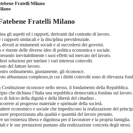
tebene Fratelli Milano
Milano
Fatebene Fratelli Milano
a gli aspetti ed i rapporti, derivanti dal contratto di lavoro.
 rapporti sindacali e la disciplina previdenziale.
 dovuti ai mutamenti sociali e al succedersi dei governi.
 e risente delle diverse idee di politica economica e sociale.
berando inevitabilmente i suoi effetti sul mercato del lavoro.
iori soluzioni per tutelare i vari interessi coinvolti.
sto del fattore lavoro.
 nostro ordinamento, giustamente, gli riconosce.
sto abbastanza complesso,in cui i diritti coinvolti sono di rilevanza fon
la Costituzione riconosce nello stesso, il fondamento della Repubblica.
cipio che dichiara l’Italia una repubblica democratica fondata sul lavoro.
 di fulcro della dignità e della libertà del cittadino .
correre al progresso materiale e spirituale della società.
rattere economico e sociale che impediscono la realizzazione del princi
essere proporzionata alla qualità e quantità del lavoro prestato.
e un’esistenza libera e dignitosa per il lavoratore e la propria famiglia.
li e le sue prestazioni puntano alla realizzazione concreta degli stessi.