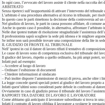
In ogni caso, l’avvocato del lavoro assiste il cliente nella raccolta dei
ARBITRATO
Senza ripeterci sull’inopportunità di attivare l’intervento del tribunale
L’arbitrato è una procedura alternativa al ricorso in tribunale, per risol
In questo caso le parti rimettono la decisione della controversia ad un 
Nel giudizio di lavoro, le parti in causa possono affidare, di comune
Anche in questo caso è possibile, in alternativa, affrontare l’arbitrato 
Nelle due ipotesi trattate di risoluzione stragiudiziale l’assistenza del
Il professionista saprà scegliere la sede più idonea e le migliore argome
Se infine non sarà possibile trovare una composizione della lite in sede
IL GIUDIZIO DI FRONTE AL TRIBUNALE
Nell’ ipotesi in cui il datore di lavoro rifiuti il tentativo di composiz
Le cause di lavoro sono di competenza esclusiva del tribunale del lav
Il giudice del lavoro, rispetto a quello ordinario, ha più ampi poteri, sop
Infatti può ad esempio:
– Accedere al luogo di lavoro
– Ordinare l’esibizione di documenti
– Chiedere informazioni al sindacato
– Può inoltre disporre l’ammissione di mezzi di prova, anche oltre i li
La legge concede questi speciali poteri al giudice del lavoro proprio a pr
Infatti quest’ultimi sono considerati parte debole in confronto al datore
Ovviamente in caso di giudizio presso il tribunale del lavoro l’assiste
RAPPORTI TRA DATORE DI LAVORO E LAVORATORE
Come abbiamo già anticipato il lavoratore subordinato si trova in una 
Infatti il contratto di lavoro obbliga il lavoratore a svolgere le prestaz