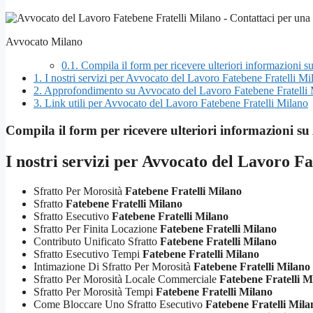
Avvocato Milano
0.1.
Compila il form per ricevere ulteriori informazioni 
1.
I nostri servizi per Avvocato del Lavoro Fatebene Fratelli Mi
2.
Approfondimento su Avvocato del Lavoro Fatebene Fratelli
3.
Link utili per Avvocato del Lavoro Fatebene Fratelli Milano
Compila il form per ricevere ulteriori informazioni su
I nostri servizi per
Avvocato del Lavoro Fa
Sfratto Per Morosità
Fatebene Fratelli Milano
Sfratto
Fatebene Fratelli Milano
Sfratto Esecutivo
Fatebene Fratelli Milano
Sfratto Per Finita Locazione
Fatebene Fratelli Milano
Contributo Unificato Sfratto
Fatebene Fratelli Milano
Sfratto Esecutivo Tempi
Fatebene Fratelli Milano
Intimazione Di Sfratto Per Morosità
Fatebene Fratelli Milano
Sfratto Per Morosità Locale Commerciale
Fatebene Fratelli M
Sfratto Per Morosità Tempi
Fatebene Fratelli Milano
Come Bloccare Uno Sfratto Esecutivo
Fatebene Fratelli Mila