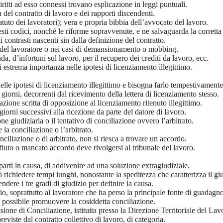
iritti ad esso connessi trovano esplicazione in leggi puntuali.
na del contratto di lavoro e dei rapporti discendenti.
tuto dei lavoratori); vera e propria bibbia dell’avvocato del lavoro.
esti codici, nonché le riforme sopravvenute, e ne salvaguarda la corretta
li contrasti nascenti sin dalla definizione del contratto.
co del lavoratore o nei casi di demansionamento o mobbing.
, d’infortuni sul lavoro, per il recupero dei crediti da lavoro, ecc.
i estrema importanza nelle ipotesi di licenziamento illegittimo.
le ipotesi di licenziamento illegittimo e bisogna farlo tempestivamente
 giorni, decorrenti dal ricevimento della lettera di licenziamento stesso.
one scritta di opposizione al licenziamento ritenuto illegittimo.
orni successivi alla ricezione da parte del datore di lavoro.
 giudiziaria o il tentativo di conciliazione ovvero l’arbitrato.
re la conciliazione o l’arbitrato.
ciliazione o di arbitrato, non si riesca a trovare un accordo.
ifiuto o mancato accordo deve rivolgersi al tribunale del lavoro.
 parti in causa, di addivenire ad una soluzione extragiudiziale.
richiedere tempi lunghi, nonostante la speditezza che caratterizza il giu
ndere i tre gradi di giudizio per definire la causa.
io, soprattutto al lavoratore che ha perso la principale fonte di guadagno
 è possibile promuovere la cosiddetta conciliazione.
one di Conciliazione, istituita presso la Direzione Territoriale del Lav
viste dal contratto collettivo di lavoro, di categoria.