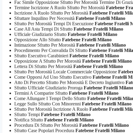
Fac Simile Opposizione Sfratto Per Morosità Termine Di Graz
Termine Iscrizione A Ruolo Sfratto Per Morosità
Fatebene Frat
Iscrizione A Ruolo Sfratto Per Morosità
Fatebene Fratelli Mil
Sfrattare Inquilino Per Necessità
Fatebene Fratelli Milano
Sfratto Per Morosità Tempi Di Esecuzione
Fatebene Fratelli 
Case All Asta Tempi Di Sfratto
Fatebene Fratelli Milano
Ufficiale Giudiziario Sfratto
Fatebene Fratelli Milano
Opposizione Allo Sfratto
Fatebene Fratelli Milano
Intimazione Sfratto Per Morosità
Fatebene Fratelli Milano
Procedimento Per Convalida Di Sfratto
Fatebene Fratelli Mil
Sfratto Esecutivo Carabinieri
Fatebene Fratelli Milano
Opposizione A Sfratto Per Morosità
Fatebene Fratelli Milano
Lettera Di Sfratto Per Morosità
Fatebene Fratelli Milano
Sfratto Per Morosità Locale Commerciale Opposizione
Fateben
Come Opporsi Ad Uno Sfratto Esecutivo
Fatebene Fratelli M
Atto Di Precetto Sfratto Per Morosità E Decreto Ingiuntivo
Fat
Sfratto Ufficiale Giudiziario Proroga
Fatebene Fratelli Milan
Termini A Comparire Sfratto
Fatebene Fratelli Milano
Come Allungare I Tempi Dello Sfratto
Fatebene Fratelli Mila
Legge Sullo Sfratto Con Minorenni
Fatebene Fratelli Milano
Sfratto Per Morosità Iscrizione A Ruolo
Fatebene Fratelli Mil
Sfratto Tempi
Fatebene Fratelli Milano
Notifica Sfratto
Fatebene Fratelli Milano
Procedura Di Sfratto Per Morosità
Fatebene Fratelli Milano
Sfratto Case Popolari Procedura
Fatebene Fratelli Milano