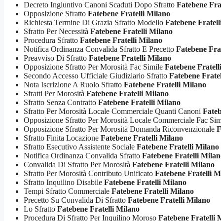
Decreto Ingiuntivo Canoni Scaduti Dopo Sfratto
Fatebene Fra
Opposizione Sfratto
Fatebene Fratelli Milano
Richiesta Termine Di Grazia Sfratto Modello
Fatebene Fratell
Sfratto Per Necessità
Fatebene Fratelli Milano
Procedura Sfratto
Fatebene Fratelli Milano
Notifica Ordinanza Convalida Sfratto E Precetto
Fatebene Frat
Preavviso Di Sfratto
Fatebene Fratelli Milano
Opposizione Sfratto Per Morosità Fac Simile
Fatebene Fratell
Secondo Accesso Ufficiale Giudiziario Sfratto
Fatebene Fratel
Nota Iscrizione A Ruolo Sfratto
Fatebene Fratelli Milano
Sfratti Per Morosità
Fatebene Fratelli Milano
Sfratto Senza Contratto
Fatebene Fratelli Milano
Sfratto Per Morosità Locale Commerciale Quanti Canoni
Fateb
Opposizione Sfratto Per Morosità Locale Commerciale Fac Si
Opposizione Sfratto Per Morosità Domanda Riconvenzionale
F
Sfratto Finita Locazione
Fatebene Fratelli Milano
Sfratto Esecutivo Assistente Sociale
Fatebene Fratelli Milano
Notifica Ordinanza Convalida Sfratto
Fatebene Fratelli Mila
Convalida Di Sfratto Per Morosità
Fatebene Fratelli Milano
Sfratto Per Morosità Contributo Unificato
Fatebene Fratelli M
Sfratto Inquilino Disabile
Fatebene Fratelli Milano
Tempi Sfratto Commerciale
Fatebene Fratelli Milano
Precetto Su Convalida Di Sfratto
Fatebene Fratelli Milano
Lo Sfratto
Fatebene Fratelli Milano
Procedura Di Sfratto Per Inquilino Moroso
Fatebene Fratelli 