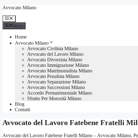
Vai
Avvocato Milano
al
contenuto
Menu
Menu
Home
Avvocato Milano
Avvocato Civilista Milano
Avvocato del Lavoro Milano
Avvocato Divorzista Milano
Avvocato Immigrazione Milano
Avvocato Matrimonialista Milano
Avvocato Penalista Milano
Avvocato Separazione Milano
Avvocato Successioni Milano
Accordo Prematrimoniale Milano
Sfratto Per Morosità Milano
Blog
Contatti
Avvocato del Lavoro Fatebene Fratelli Mi
Avvocato del Lavoro Fatebene Fratelli Milano – Avvocato Milano, Penal