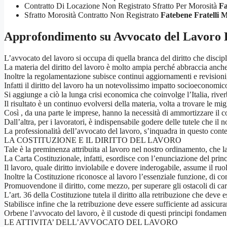
Contratto Di Locazione Non Registrato Sfratto Per Morosità
Fa
Sfratto Morosità Contratto Non Registrato
Fatebene Fratelli 
Approfondimento su
Avvocato del Lavoro 
L’avvocato del lavoro si occupa di quella branca del diritto che disciplin
La materia del diritto del lavoro è molto ampia perché abbraccia anche i
Inoltre la regolamentazione subisce continui aggiornamenti e revisioni,
Infatti il diritto del lavoro ha un notevolissimo impatto socioeconomico
Si aggiunge a ciò la lunga crisi economica che coinvolge l’Italia, river
Il risultato è un continuo evolversi della materia, volta a trovare le migl
Così , da una parte le imprese, hanno la necessità di ammortizzare il co
Dall’altra, per i lavoratori, è indispensabile godere delle tutele che il
La professionalità dell’avvocato del lavoro, s’inquadra in questo conte
LA COSTITUZIONE E IL DIRITTO DEL LAVORO
Tale è la preminenza attribuita al lavoro nel nostro ordinamento, che 
La Carta Costituzionale, infatti, esordisce con l’enunciazione del prin
Il lavoro, quale diritto inviolabile e dovere inderogabile, assume il ruolo
Inoltre la Costituzione riconosce al lavoro l’essenziale funzione, di con
Promuovendone il diritto, come mezzo, per superare gli ostacoli di ca
L’art. 36 della Costituzione tutela il diritto alla retribuzione che deve 
Stabilisce infine che la retribuzione deve essere sufficiente ad assicurar
Orbene l’avvocato del lavoro, è il custode di questi principi fondamenta
LE ATTIVITA’ DELL’AVVOCATO DEL LAVORO