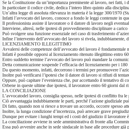
Se la Costituzione da un’importanza preminente al lavoro, nei fatti, i d
In particolare il codice civile, dedica l’intero libro quinto alla discipli
Un’altra legge di assoluta rilevanza in materia è la legge 300/1970 (Sta
Infatti l’avvocato del lavoro, conosce a fondo le leggi contenute in qu
Il professionista assiste il lavoratore o il datore di lavoro negli eventua
Interviene, altresì, nelle ipotesi di provvedimento disciplinare a cari
Può svolgere una funzione essenziale nel caso di trasferimento d’azienda
Infine l’intervento dell’avvocato del lavoro si rivela, indubbiamente, d
LICENZIAMENTO ILLEGITTIMO
Avvalersi delle competenze dell’avvocato del lavoro è fondamentale nel
Infatti è possibile opporsi al licenziamento ritenuto illegittimo entro 60
Entro suddetto termine l’avvocato del lavoro può mandare la comunicazi
Detta comunicazione sospende l’efficacia del licenziamento per i 180 gi
Da questo momento, infatti, decorrono i termini per promuovere l’azione
Inoltre può verificarsi l’ipotesi che il datore di lavoro si rifiuti di tenta
Oppure, può capitare l’evenienza che, pur accettando il tentativo di con
Orbene in queste ultime due ipotesi, il lavoratore entro 60 giorni dal r
LA CONCILIAZIONE
L’avvocatodel lavoro, consiglia spesso, nelle ipotesi di conflitto fra le
Ciò avvantaggia indubbiamente le parti, perché l’azione giudiziale può 
Di fatto, quando non si riesce a trovare un accordo, occorre spesso atte
Inoltre, la lunga condizione d’incertezza, può arrecare grave pregiudiz
Dunque per evitare i lunghi tempi ed i costi del giudizio il lavoratore
La conciliazione avviene in sede amministrativa di fronte alla Commissi
Essa può avvenire anche in sede sindacale in base alle procedure già pre