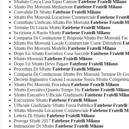
Sfrattato Cerca Casa Equo Canone
Fatebene Fratelli Milano
Sfratto Per Morosità Mediazione
Fatebene Fratelli Milano
Convalida Di Sfratto
Fatebene Fratelli Milano
Sfratto Per Morosità Locazione Commerciale
Fatebene Fratel
Contributo Unificato Sfratto Per Morosità
Fatebene Fratelli M
Termine Di Grazia Sfratto
Fatebene Fratelli Milano
Iscrizione A Ruolo Sfratto
Fatebene Fratelli Milano
Comparsa Di Costituzione E Risposta Sfratto Per Morosità Fac
Sfratto Per Morosità Locale Commerciale Come Difendersi
Fat
Sfratto Per Morosità Modello
Fatebene Fratelli Milano
Dopo Lo Sfratto Esecutivo Cosa Succede
Fatebene Fratelli M
Sfratto Morosità
Fatebene Fratelli Milano
Dopo Lo Sfratto Devo Pagare
Fatebene Fratelli Milano
Procedura Di Sfratto
Fatebene Fratelli Milano
Comparsa Di Costituzione Sfratto Per Morosità Termine Di Gr
Decreto Ingiuntivo Canoni Locazione Senza Sfratto Compete
Sfratto Per Morosità Procedura
Fatebene Fratelli Milano
Sfratto Esecutivo Quanto Tempo Ho
Fatebene Fratelli Milan
Sfratto Esecutivo Ufficiale Giudiziario
Fatebene Fratelli Mila
Esecuzione Sfratto
Fatebene Fratelli Milano
Ufficiale Giudiziario Sfratto Forza Pubblica
Fatebene Fratelli
Sfratto Morosità Locazione Commerciale
Fatebene Fratelli M
Lettera Di Sfratto
Fatebene Fratelli Milano
Proroga Sfratti 2017
Fatebene Fratelli Milano
Intimazione Di Sfratto
Fatebene Fratelli Milano