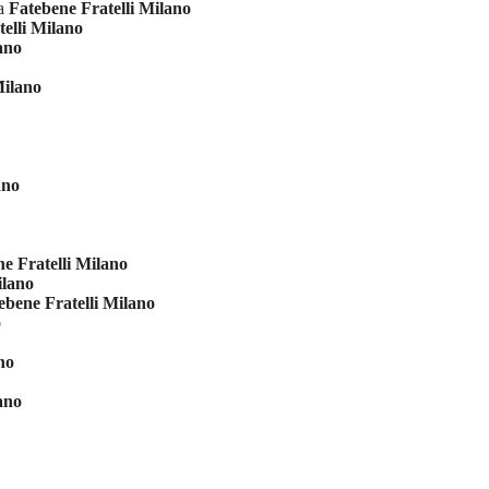
ia
Fatebene Fratelli Milano
elli Milano
ano
Milano
ano
e Fratelli Milano
ilano
ebene Fratelli Milano
o
no
ano