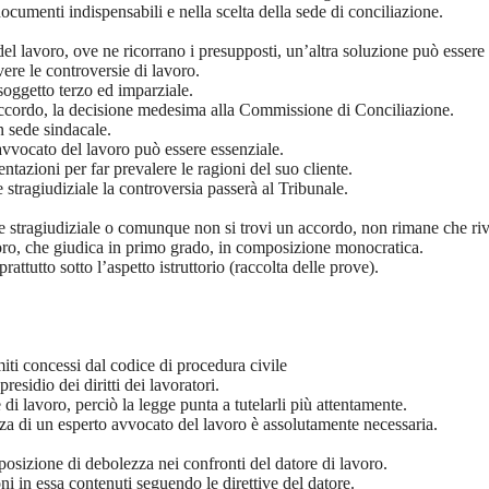
 documenti indispensabili e nella scelta della sede di conciliazione.
 del lavoro, ove ne ricorrano i presupposti, un’altra soluzione può essere l
vere le controversie di lavoro.
soggetto terzo ed imparziale.
 accordo, la decisione medesima alla Commissione di Conciliazione.
in sede sindacale.
l’avvocato del lavoro può essere essenziale.
ntazioni per far prevalere le ragioni del suo cliente.
 stragiudiziale la controversia passerà al Tribunale.
ione stragiudiziale o comunque non si trovi un accordo, non rimane che riv
oro, che giudica in primo grado, in composizione monocratica.
rattutto sotto l’aspetto istruttorio (raccolta delle prove).
miti concessi dal codice di procedura civile
esidio dei diritti dei lavoratori.
 di lavoro, perciò la legge punta a tutelarli più attentamente.
nza di un esperto avvocato del lavoro è assolutamente necessaria.
posizione di debolezza nei confronti del datore di lavoro.
ioni in essa contenuti seguendo le direttive del datore.