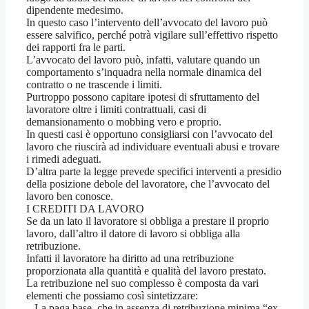
dipendente medesimo.
In questo caso l’intervento dell’avvocato del lavoro può
essere salvifico, perché potrà vigilare sull’effettivo rispetto
dei rapporti fra le parti.
L’avvocato del lavoro può, infatti, valutare quando un
comportamento s’inquadra nella normale dinamica del
contratto o ne trascende i limiti.
Purtroppo possono capitare ipotesi di sfruttamento del
lavoratore oltre i limiti contrattuali, casi di
demansionamento o mobbing vero e proprio.
In questi casi è opportuno consigliarsi con l’avvocato del
lavoro che riuscirà ad individuare eventuali abusi e trovare
i rimedi adeguati.
D’altra parte la legge prevede specifici interventi a presidio
della posizione debole del lavoratore, che l’avvocato del
lavoro ben conosce.
I CREDITI DA LAVORO
Se da un lato il lavoratore si obbliga a prestare il proprio
lavoro, dall’altro il datore di lavoro si obbliga alla
retribuzione.
Infatti il lavoratore ha diritto ad una retribuzione
proporzionata alla quantità e qualità del lavoro prestato.
La retribuzione nel suo complesso è composta da vari
elementi che possiamo così sintetizzare:
– La paga base, che in assenza di retribuzione minima “ex