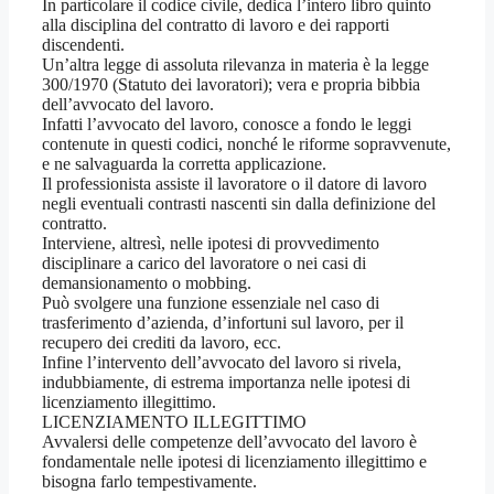
In particolare il codice civile, dedica l’intero libro quinto
alla disciplina del contratto di lavoro e dei rapporti
discendenti.
Un’altra legge di assoluta rilevanza in materia è la legge
300/1970 (Statuto dei lavoratori); vera e propria bibbia
dell’avvocato del lavoro.
Infatti l’avvocato del lavoro, conosce a fondo le leggi
contenute in questi codici, nonché le riforme sopravvenute,
e ne salvaguarda la corretta applicazione.
Il professionista assiste il lavoratore o il datore di lavoro
negli eventuali contrasti nascenti sin dalla definizione del
contratto.
Interviene, altresì, nelle ipotesi di provvedimento
disciplinare a carico del lavoratore o nei casi di
demansionamento o mobbing.
Può svolgere una funzione essenziale nel caso di
trasferimento d’azienda, d’infortuni sul lavoro, per il
recupero dei crediti da lavoro, ecc.
Infine l’intervento dell’avvocato del lavoro si rivela,
indubbiamente, di estrema importanza nelle ipotesi di
licenziamento illegittimo.
LICENZIAMENTO ILLEGITTIMO
Avvalersi delle competenze dell’avvocato del lavoro è
fondamentale nelle ipotesi di licenziamento illegittimo e
bisogna farlo tempestivamente.