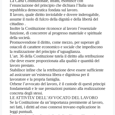
La Carta Costituzionale, infatti, esordisce con
l’enunciazione del principio che dichiara l’Italia una
repubblica democratica fondata sul lavoro.
Il lavoro, quale diritto inviolabile e dovere inderogabile,
assume il ruolo di fulcro della dignità e della libertà del
cittadino .
Inoltre la Costituzione riconosce al lavoro l’essenziale
funzione, di concorrere al progresso materiale e spirituale
della società.
Promuovendone il diritto, come mezzo, per superare gli
ostacoli di carattere economico e sociale che impediscono
la realizzazione del principio d’uguaglianza.
L’art. 36 della Costituzione tutela il diritto alla retribuzione
che deve essere proporzionata alla qualità e quantità del
lavoro prestato.
Stabilisce infine che la retribuzione deve essere sufficiente
ad assicurare un’esistenza libera e dignitosa per il
lavoratore e la propria famiglia.
Orbene l’avvocato del lavoro, è il custode di questi principi
fondamentali e le sue prestazioni puntano alla realizzazione
concreta degli stessi.
LE ATTIVITA’ DELL’AVVOCATO DEL LAVORO
Se la Costituzione da un’importanza preminente al lavoro,
nei fatti, i diritti ad esso connessi trovano esplicazione in
leggi puntuali.