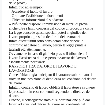
delle prove).
Infatti può ad esempio:
– Accedere al luogo di lavoro
– Ordinare l’esibizione di documenti
– Chiedere informazioni al sindacato
– Può inoltre disporre l’ammissione di mezzi di prova,
anche oltre i limiti concessi dal codice di procedura civile
La legge concede questi speciali poteri al giudice del
lavoro proprio a presidio dei diritti dei lavoratori.
Infatti quest’ultimi sono considerati parte debole in
confronto al datore di lavoro, perciò la legge punta a
tutelarli più attentamente.
Ovviamente in caso di giudizio presso il tribunale del
lavoro l’assistenza di un esperto avvocato del lavoro è
assolutamente necessaria.
RAPPORTI TRA DATORE DI LAVORO E
LAVORATORE
Come abbiamo già anticipato il lavoratore subordinato si
trova in una posizione di debolezza nei confronti del datore
di lavoro.
Infatti il contratto di lavoro obbliga il lavoratore a svolgere
le prestazioni in essa contenuti seguendo le direttive del
datore.
Orbene, il conseguente stato di subordinazione può dar
luogo ad abusi del datore di lavoro nei confronti del