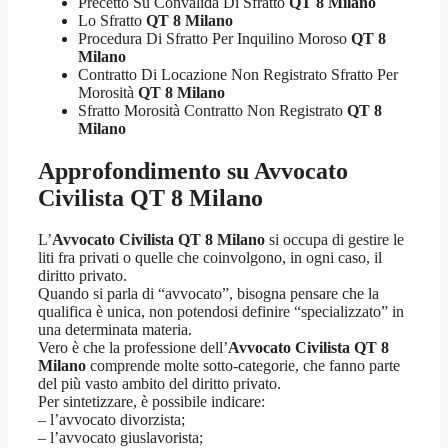
Precetto Su Convalida Di Sfratto
QT 8 Milano
Lo Sfratto
QT 8 Milano
Procedura Di Sfratto Per Inquilino Moroso
QT 8
Milano
Contratto Di Locazione Non Registrato Sfratto Per
Morosità
QT 8 Milano
Sfratto Morosità Contratto Non Registrato
QT 8
Milano
Approfondimento su
Avvocato
Civilista QT 8 Milano
L’
Avvocato Civilista QT 8 Milano
si occupa di gestire le
liti fra privati o quelle che coinvolgono, in ogni caso, il
diritto privato.
Quando si parla di “avvocato”, bisogna pensare che la
qualifica è unica, non potendosi definire “specializzato” in
una determinata materia.
Vero è che la professione dell’
Avvocato Civilista QT 8
Milano
comprende molte sotto-categorie, che fanno parte
del più vasto ambito del diritto privato.
Per sintetizzare, è possibile indicare:
– l’avvocato divorzista;
– l’avvocato giuslavorista;