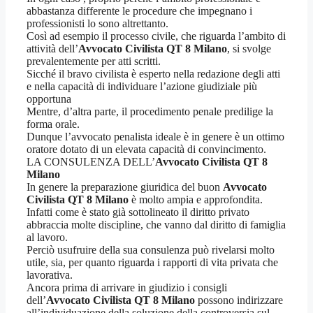
abbastanza differente le procedure che impegnano i
professionisti lo sono altrettanto.
Così ad esempio il processo civile, che riguarda l’ambito di
attività dell’
Avvocato Civilista QT 8 Milano
, si svolge
prevalentemente per atti scritti.
Sicché il bravo civilista è esperto nella redazione degli atti
e nella capacità di individuare l’azione giudiziale più
opportuna
Mentre, d’altra parte, il procedimento penale predilige la
forma orale.
Dunque l’avvocato penalista ideale è in genere è un ottimo
oratore dotato di un elevata capacità di convincimento.
LA CONSULENZA DELL’
Avvocato Civilista QT 8
Milano
In genere la preparazione giuridica del buon
Avvocato
Civilista QT 8 Milano
è molto ampia e approfondita.
Infatti come è stato già sottolineato il diritto privato
abbraccia molte discipline, che vanno dal diritto di famiglia
al lavoro.
Perciò usufruire della sua consulenza può rivelarsi molto
utile, sia, per quanto riguarda i rapporti di vita privata che
lavorativa.
Ancora prima di arrivare in giudizio i consigli
dell’
Avvocato Civilista QT 8 Milano
possono indirizzare
all’individuazione della soluzione della controversia sul