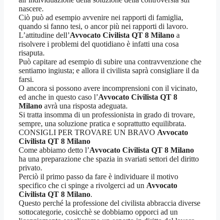
nascere.
Ciò può ad esempio avvenire nei rapporti di famiglia,
quando si fanno tesi, o ancor più nei rapporti di lavoro.
L’attitudine dell’
Avvocato Civilista QT 8 Milano
a
risolvere i problemi del quotidiano è infatti una cosa
risaputa.
Può capitare ad esempio di subire una contravvenzione che
sentiamo ingiusta; e allora il civilista saprà consigliare il da
farsi.
O ancora si possono avere incomprensioni con il vicinato,
ed anche in questo caso l’
Avvocato Civilista QT 8
Milano
avrà una risposta adeguata.
Si tratta insomma di un professionista in grado di trovare,
sempre, una soluzione pratica e soprattutto equilibrata.
CONSIGLI PER TROVARE UN BRAVO
Avvocato
Civilista QT 8 Milano
Come abbiamo detto l’
Avvocato Civilista QT 8 Milano
ha una preparazione che spazia in svariati settori del diritto
privato.
Perciò il primo passo da fare è individuare il motivo
specifico che ci spinge a rivolgerci ad un
Avvocato
Civilista QT 8 Milano
.
Questo perché la professione del civilista abbraccia diverse
sottocategorie, cosicchè se dobbiamo opporci ad un