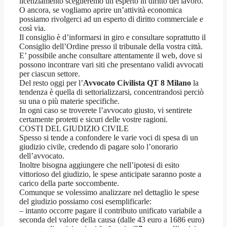
licenziamento sceglieremo un esperto in diritto del lavoro.
O ancora, se vogliamo aprire un’attività economica
possiamo rivolgerci ad un esperto di diritto commerciale e
così via.
Il consiglio è d’informarsi in giro e consultare soprattutto il
Consiglio dell’Ordine presso il tribunale della vostra città.
E’ possibile anche consultare attentamente il web, dove si
possono incontrare vari siti che presentano validi avvocati
per ciascun settore.
Del resto oggi per l’
Avvocato Civilista QT 8 Milano
la
tendenza è quella di settorializzarsi, concentrandosi perciò
su una o più materie specifiche.
In ogni caso se troverete l’avvocato giusto, vi sentirete
certamente protetti e sicuri delle vostre ragioni.
COSTI DEL GIUDIZIO CIVILE
Spesso si tende a confondere le varie voci di spesa di un
giudizio civile, credendo di pagare solo l’onorario
dell’avvocato.
Inoltre bisogna aggiungere che nell’ipotesi di esito
vittorioso del giudizio, le spese anticipate saranno poste a
carico della parte soccombente.
Comunque se volessimo analizzare nel dettaglio le spese
del giudizio possiamo cosi esemplificarle:
– intanto occorre pagare il contributo unificato variabile a
seconda del valore della causa (dalle 43 euro a 1686 euro)