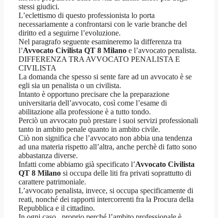
stessi giudici.
L’eclettismo di questo professionista lo porta
necessariamente a confrontarsi con le varie branche del
diritto ed a seguirne l’evoluzione.
Nel paragrafo seguente esamineremo la differenza tra
l’
Avvocato Civilista QT 8 Milano
e l’avvocato penalista.
DIFFERENZA TRA AVVOCATO PENALISTA E
CIVILISTA
La domanda che spesso si sente fare ad un avvocato è se
egli sia un penalista o un civilista.
Intanto è opportuno precisare che la preparazione
universitaria dell’avvocato, così come l’esame di
abilitazione alla professione è a tutto tondo.
Perciò un avvocato può prestare i suoi servizi professionali
tanto in ambito penale quanto in ambito civile.
Ciò non significa che l’avvocato non abbia una tendenza
ad una materia rispetto all’altra, anche perchè di fatto sono
abbastanza diverse.
Infatti come abbiamo già specificato l’
Avvocato Civilista
QT 8 Milano
si occupa delle liti fra privati soprattutto di
carattere patrimoniale.
L’avvocato penalista, invece, si occupa specificamente di
reati, nonché dei rapporti intercorrenti fra la Procura della
Repubblica e il cittadino.
In ogni caso , proprio perché l’ambito professionale è