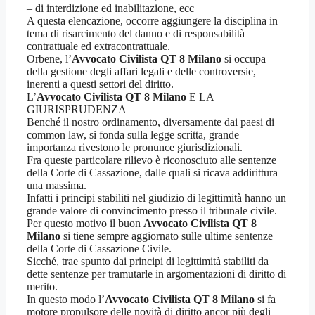
– di interdizione ed inabilitazione, ecc
A questa elencazione, occorre aggiungere la disciplina in
tema di risarcimento del danno e di responsabilità
contrattuale ed extracontrattuale.
Orbene, l’
Avvocato Civilista QT 8 Milano
si occupa
della gestione degli affari legali e delle controversie,
inerenti a questi settori del diritto.
L’
Avvocato Civilista QT 8 Milano
E LA
GIURISPRUDENZA
Benché il nostro ordinamento, diversamente dai paesi di
common law, si fonda sulla legge scritta, grande
importanza rivestono le pronunce giurisdizionali.
Fra queste particolare rilievo è riconosciuto alle sentenze
della Corte di Cassazione, dalle quali si ricava addirittura
una massima.
Infatti i principi stabiliti nel giudizio di legittimità hanno un
grande valore di convincimento presso il tribunale civile.
Per questo motivo il buon
Avvocato Civilista QT 8
Milano
si tiene sempre aggiornato sulle ultime sentenze
della Corte di Cassazione Civile.
Sicché, trae spunto dai principi di legittimità stabiliti da
dette sentenze per tramutarle in argomentazioni di diritto di
merito.
In questo modo l’
Avvocato Civilista QT 8 Milano
si fa
motore propulsore delle novità di diritto ancor più degli