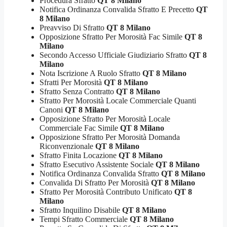
Procedura Sfratto
QT 8 Milano
Notifica Ordinanza Convalida Sfratto E Precetto
QT
8 Milano
Preavviso Di Sfratto
QT 8 Milano
Opposizione Sfratto Per Morosità Fac Simile
QT 8
Milano
Secondo Accesso Ufficiale Giudiziario Sfratto
QT 8
Milano
Nota Iscrizione A Ruolo Sfratto
QT 8 Milano
Sfratti Per Morosità
QT 8 Milano
Sfratto Senza Contratto
QT 8 Milano
Sfratto Per Morosità Locale Commerciale Quanti
Canoni
QT 8 Milano
Opposizione Sfratto Per Morosità Locale
Commerciale Fac Simile
QT 8 Milano
Opposizione Sfratto Per Morosità Domanda
Riconvenzionale
QT 8 Milano
Sfratto Finita Locazione
QT 8 Milano
Sfratto Esecutivo Assistente Sociale
QT 8 Milano
Notifica Ordinanza Convalida Sfratto
QT 8 Milano
Convalida Di Sfratto Per Morosità
QT 8 Milano
Sfratto Per Morosità Contributo Unificato
QT 8
Milano
Sfratto Inquilino Disabile
QT 8 Milano
Tempi Sfratto Commerciale
QT 8 Milano