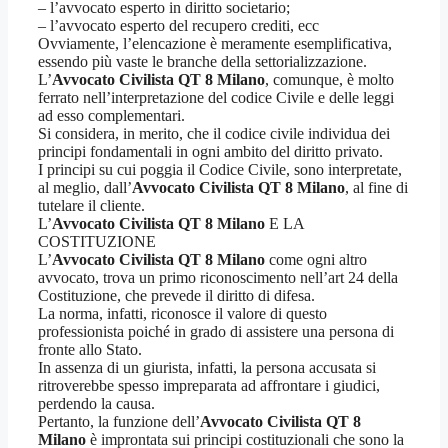
– l’avvocato esperto in diritto societario;
– l’avvocato esperto del recupero crediti, ecc
Ovviamente, l’elencazione è meramente esemplificativa,
essendo più vaste le branche della settorializzazione.
L’
Avvocato Civilista QT 8 Milano
, comunque, è molto
ferrato nell’interpretazione del codice Civile e delle leggi
ad esso complementari.
Si considera, in merito, che il codice civile individua dei
principi fondamentali in ogni ambito del diritto privato.
I principi su cui poggia il Codice Civile, sono interpretate,
al meglio, dall’
Avvocato Civilista QT 8 Milano
, al fine di
tutelare il cliente.
L’
Avvocato Civilista QT 8 Milano
E LA
COSTITUZIONE
L’
Avvocato Civilista QT 8 Milano
come ogni altro
avvocato, trova un primo riconoscimento nell’art 24 della
Costituzione, che prevede il diritto di difesa.
La norma, infatti, riconosce il valore di questo
professionista poiché in grado di assistere una persona di
fronte allo Stato.
In assenza di un giurista, infatti, la persona accusata si
ritroverebbe spesso impreparata ad affrontare i giudici,
perdendo la causa.
Pertanto, la funzione dell’
Avvocato Civilista QT 8
Milano
è improntata sui principi costituzionali che sono la