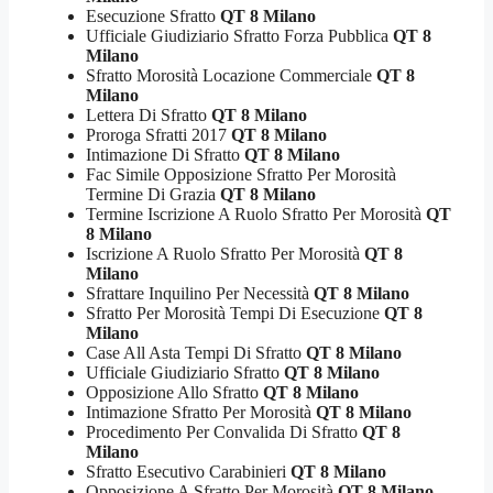
Esecuzione Sfratto
QT 8 Milano
Ufficiale Giudiziario Sfratto Forza Pubblica
QT 8
Milano
Sfratto Morosità Locazione Commerciale
QT 8
Milano
Lettera Di Sfratto
QT 8 Milano
Proroga Sfratti 2017
QT 8 Milano
Intimazione Di Sfratto
QT 8 Milano
Fac Simile Opposizione Sfratto Per Morosità
Termine Di Grazia
QT 8 Milano
Termine Iscrizione A Ruolo Sfratto Per Morosità
QT
8 Milano
Iscrizione A Ruolo Sfratto Per Morosità
QT 8
Milano
Sfrattare Inquilino Per Necessità
QT 8 Milano
Sfratto Per Morosità Tempi Di Esecuzione
QT 8
Milano
Case All Asta Tempi Di Sfratto
QT 8 Milano
Ufficiale Giudiziario Sfratto
QT 8 Milano
Opposizione Allo Sfratto
QT 8 Milano
Intimazione Sfratto Per Morosità
QT 8 Milano
Procedimento Per Convalida Di Sfratto
QT 8
Milano
Sfratto Esecutivo Carabinieri
QT 8 Milano
Opposizione A Sfratto Per Morosità
QT 8 Milano