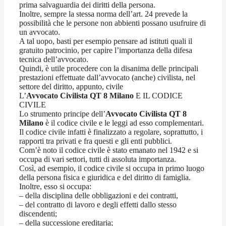
prima salvaguardia dei diritti della persona.
Inoltre, sempre la stessa norma dell’art. 24 prevede la
possibilità che le persone non abbienti possano usufruire di
un avvocato.
A tal uopo, basti per esempio pensare ad istituti quali il
gratuito patrocinio, per capire l’importanza della difesa
tecnica dell’avvocato.
Quindi, è utile procedere con la disanima delle principali
prestazioni effettuate dall’avvocato (anche) civilista, nel
settore del diritto, appunto, civile
L’
Avvocato Civilista QT 8 Milano
E IL CODICE
CIVILE
Lo strumento principe dell’
Avvocato Civilista QT 8
Milano
è il codice civile e le leggi ad esso complementari.
Il codice civile infatti è finalizzato a regolare, soprattutto, i
rapporti tra privati e fra questi e gli enti pubblici.
Com’è noto il codice civile è stato emanato nel 1942 e si
occupa di vari settori, tutti di assoluta importanza.
Così, ad esempio, il codice civile si occupa in primo luogo
della persona fisica e giuridica e del diritto di famiglia.
Inoltre, esso si occupa:
– della disciplina delle obbligazioni e dei contratti,
– del contratto di lavoro e degli effetti dallo stesso
discendenti;
– della successione ereditaria;