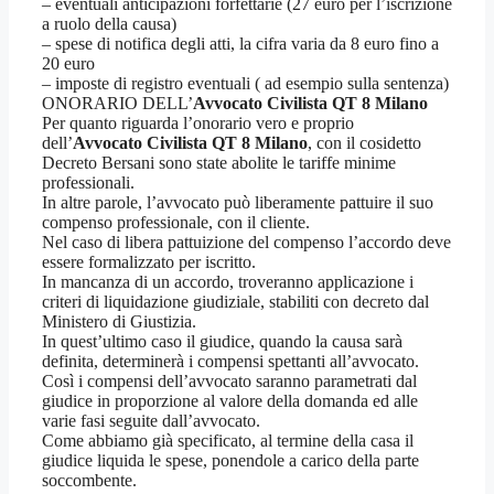
– eventuali anticipazioni forfettarie (27 euro per l’iscrizione
a ruolo della causa)
– spese di notifica degli atti, la cifra varia da 8 euro fino a
20 euro
– imposte di registro eventuali ( ad esempio sulla sentenza)
ONORARIO DELL’
Avvocato Civilista QT 8 Milano
Per quanto riguarda l’onorario vero e proprio
dell’
Avvocato Civilista QT 8 Milano
, con il cosidetto
Decreto Bersani sono state abolite le tariffe minime
professionali.
In altre parole, l’avvocato può liberamente pattuire il suo
compenso professionale, con il cliente.
Nel caso di libera pattuizione del compenso l’accordo deve
essere formalizzato per iscritto.
In mancanza di un accordo, troveranno applicazione i
criteri di liquidazione giudiziale, stabiliti con decreto dal
Ministero di Giustizia.
In quest’ultimo caso il giudice, quando la causa sarà
definita, determinerà i compensi spettanti all’avvocato.
Così i compensi dell’avvocato saranno parametrati dal
giudice in proporzione al valore della domanda ed alle
varie fasi seguite dall’avvocato.
Come abbiamo già specificato, al termine della casa il
giudice liquida le spese, ponendole a carico della parte
soccombente.