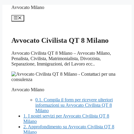
Vai
Avvocato Milano
al
contenuto
Menu
Avvocato Civilista QT 8 Milano
Avvocato Civilista QT 8 Milano – Avvocato Milano,
Penalista, Civilista, Matrimonialista, Divorzista,
Separazione, Immigrazioni, del Lavoro ecc..
Avvocato Milano
0.1.
Compila il form per ricevere ulteriori
informazioni su Avvocato Civilista QT 8
Milano
1.
I nostri servizi per Avvocato Civilista QT 8
Milano
2.
Approfondimento su Avvocato Civilista QT 8
Milano