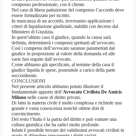
compenso professionale, con il cliente.
Nel caso di libera pattuizione del compenso l’accordo deve
essere formalizzato per iscritto.
In mancanza di un accordo, troveranno applicazione i
criteri di liquidazione giudiziale, stabiliti con decreto dal
Ministero di Giustizia.
In quest’ultimo caso il giudice, quando la causa sarà
definita, determinerà i compensi spettanti all’avvocato.
Così i compensi dell’avvocato saranno parametrati dal
giudice in proporzione al valore della domanda ed alle
varie fasi seguite dall’avvocato.
Come abbiamo già specificato, al termine della casa il
giudice liquida le spese, ponendole a carico della parte
soccombente.
CONCLUSIONI
Nel presente articolo abbiamo potuto illustrare il
fondamentale apporto dell’
Avvocato Civilista De Amicis
Milano
nelle cause di diritto privato.
Di fatto la materia civile è molto complessa e richiede una
grande e vasta conoscenza nonchè ottime doti di
convincimento.
Del resto l’Italia è la patria del diritto e può vantare una
cultura giuridica che ha radici molto profonde.
Infatti è possibile trovare dei validissimi avvocati civilisti in
grado di difendere pienamente i diritti violati