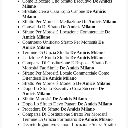
Come Bloccare Uno Sfratto Esecutivo
De Amicis
Milano
Sfrattato Cerca Casa Equo Canone
De Amicis
Milano
Sfratto Per Morosità Mediazione
De Amicis Milano
Convalida Di Sfratto
De Amicis Milano
Sfratto Per Morosità Locazione Commerciale
De
Amicis Milano
Contributo Unificato Sfratto Per Morosità
De
Amicis Milano
Termine Di Grazia Sfratto
De Amicis Milano
Iscrizione A Ruolo Sfratto
De Amicis Milano
Comparsa Di Costituzione E Risposta Sfratto Per
Morosità Fac Simile
De Amicis Milano
Sfratto Per Morosità Locale Commerciale Come
Difendersi
De Amicis Milano
Sfratto Per Morosità Modello
De Amicis Milano
Dopo Lo Sfratto Esecutivo Cosa Succede
De
Amicis Milano
Sfratto Morosità
De Amicis Milano
Dopo Lo Sfratto Devo Pagare
De Amicis Milano
Procedura Di Sfratto
De Amicis Milano
Comparsa Di Costituzione Sfratto Per Morosità
Termine Di Grazia Formulario
De Amicis Milano
Decreto Ingiuntivo Canoni Locazione Senza Sfratto