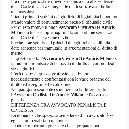
Fra queste particolare rilievo è riconosciuto alle sentenze
della Corte di Cassazione, dalle quali si ricava addirittura
una massima.
Infatti i principi stabiliti nel giudizio di legittimità hanno un
grande valore di convincimento presso il tribunale civile.
Per questo motivo il buon
Avvocato Civilista De Amicis
Milano
si tiene sempre aggiornato sulle ultime sentenze
della Corte di Cassazione Civile.
Sicché, trae spunto dai principi di legittimità stabiliti da
dette sentenze per tramutarle in argomentazioni di diritto di
merito.
In questo modo l’
Avvocato Civilista De Amicis Milano
si
fa motore propulsore delle novità di diritto ancor più degli
stessi giudici.
L’eclettismo di questo professionista lo porta
necessariamente a confrontarsi con le varie branche del
diritto ed a seguirne l’evoluzione.
Nel paragrafo seguente esamineremo la differenza tra
l’
Avvocato Civilista De Amicis Milano
e l’avvocato
penalista.
DIFFERENZA TRA AVVOCATO PENALISTA E
CIVILISTA
La domanda che spesso si sente fare ad un avvocato è se
egli sia un penalista o un civilista.
Intanto è opportuno precisare che la preparazione