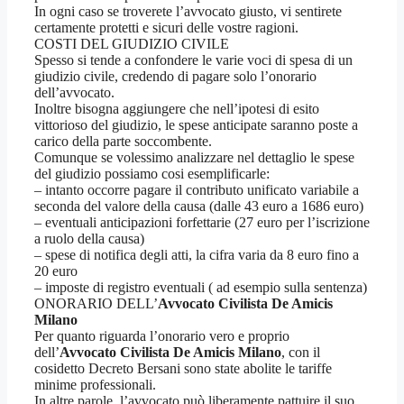
In ogni caso se troverete l’avvocato giusto, vi sentirete
certamente protetti e sicuri delle vostre ragioni.
COSTI DEL GIUDIZIO CIVILE
Spesso si tende a confondere le varie voci di spesa di un
giudizio civile, credendo di pagare solo l’onorario
dell’avvocato.
Inoltre bisogna aggiungere che nell’ipotesi di esito
vittorioso del giudizio, le spese anticipate saranno poste a
carico della parte soccombente.
Comunque se volessimo analizzare nel dettaglio le spese
del giudizio possiamo cosi esemplificarle:
– intanto occorre pagare il contributo unificato variabile a
seconda del valore della causa (dalle 43 euro a 1686 euro)
– eventuali anticipazioni forfettarie (27 euro per l’iscrizione
a ruolo della causa)
– spese di notifica degli atti, la cifra varia da 8 euro fino a
20 euro
– imposte di registro eventuali ( ad esempio sulla sentenza)
ONORARIO DELL’
Avvocato Civilista De Amicis
Milano
Per quanto riguarda l’onorario vero e proprio
dell’
Avvocato Civilista De Amicis Milano
, con il
cosidetto Decreto Bersani sono state abolite le tariffe
minime professionali.
In altre parole, l’avvocato può liberamente pattuire il suo