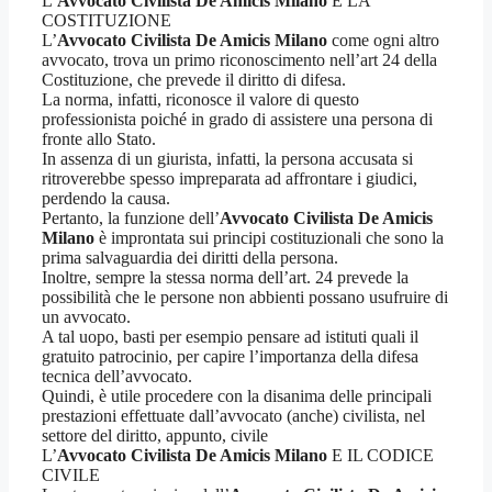
L’
Avvocato Civilista De Amicis Milano
E LA
COSTITUZIONE
L’
Avvocato Civilista De Amicis Milano
come ogni altro
avvocato, trova un primo riconoscimento nell’art 24 della
Costituzione, che prevede il diritto di difesa.
La norma, infatti, riconosce il valore di questo
professionista poiché in grado di assistere una persona di
fronte allo Stato.
In assenza di un giurista, infatti, la persona accusata si
ritroverebbe spesso impreparata ad affrontare i giudici,
perdendo la causa.
Pertanto, la funzione dell’
Avvocato Civilista De Amicis
Milano
è improntata sui principi costituzionali che sono la
prima salvaguardia dei diritti della persona.
Inoltre, sempre la stessa norma dell’art. 24 prevede la
possibilità che le persone non abbienti possano usufruire di
un avvocato.
A tal uopo, basti per esempio pensare ad istituti quali il
gratuito patrocinio, per capire l’importanza della difesa
tecnica dell’avvocato.
Quindi, è utile procedere con la disanima delle principali
prestazioni effettuate dall’avvocato (anche) civilista, nel
settore del diritto, appunto, civile
L’
Avvocato Civilista De Amicis Milano
E IL CODICE
CIVILE