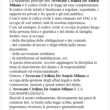
Lo strumento principe dell’
Avvocato Civilista De Amicis
Milano
è il codice civile e le leggi ad esso complementari.
Il codice civile infatti è finalizzato a regolare, soprattutto, i
rapporti tra privati e fra questi e gli enti pubblici.
Com’è noto il codice civile è stato emanato nel 1942 e si
occupa di vari settori, tutti di assoluta importanza.
Così, ad esempio, il codice civile si occupa in primo luogo
della persona fisica e giuridica e del diritto di famiglia.
Inoltre, esso si occupa:
– della disciplina delle obbligazioni e dei contratti,
– del contratto di lavoro e degli effetti dallo stesso
discendenti;
– della successione ereditaria;
– di interdizione ed inabilitazione, ecc
A questa elencazione, occorre aggiungere la disciplina in
tema di risarcimento del danno e di responsabilità
contrattuale ed extracontrattuale.
Orbene, l’
Avvocato Civilista De Amicis Milano
si
occupa della gestione degli affari legali e delle
controversie, inerenti a questi settori del diritto.
L’
Avvocato Civilista De Amicis Milano
E LA
GIURISPRUDENZA
Benché il nostro ordinamento, diversamente dai paesi di
common law, si fonda sulla legge scritta, grande
importanza rivestono le pronunce giurisdizionali.