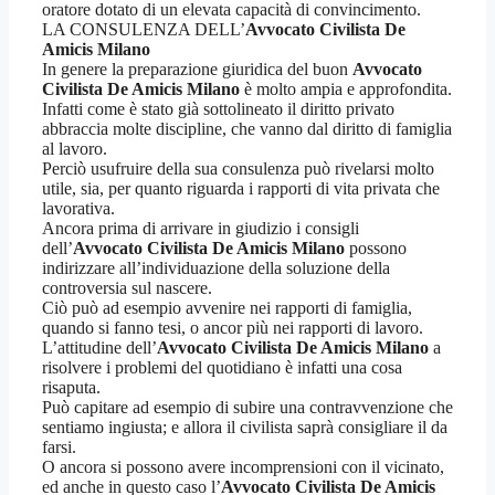
oratore dotato di un elevata capacità di convincimento.
LA CONSULENZA DELL’
Avvocato Civilista De
Amicis Milano
In genere la preparazione giuridica del buon
Avvocato
Civilista De Amicis Milano
è molto ampia e approfondita.
Infatti come è stato già sottolineato il diritto privato
abbraccia molte discipline, che vanno dal diritto di famiglia
al lavoro.
Perciò usufruire della sua consulenza può rivelarsi molto
utile, sia, per quanto riguarda i rapporti di vita privata che
lavorativa.
Ancora prima di arrivare in giudizio i consigli
dell’
Avvocato Civilista De Amicis Milano
possono
indirizzare all’individuazione della soluzione della
controversia sul nascere.
Ciò può ad esempio avvenire nei rapporti di famiglia,
quando si fanno tesi, o ancor più nei rapporti di lavoro.
L’attitudine dell’
Avvocato Civilista De Amicis Milano
a
risolvere i problemi del quotidiano è infatti una cosa
risaputa.
Può capitare ad esempio di subire una contravvenzione che
sentiamo ingiusta; e allora il civilista saprà consigliare il da
farsi.
O ancora si possono avere incomprensioni con il vicinato,
ed anche in questo caso l’
Avvocato Civilista De Amicis