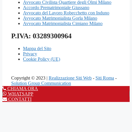
Avvocato Civilista Quartiere degli Olmi Milano
Accordo Prematrimoniale Giussano
Avvocato del Lavoro Robecchetto con Induno
Avvocato Matrimonialista Gorla Milano
Avvocato Matrimonialista Cimiano Milano
P.IVA: 03289300964
Mappa del Sito
Privacy
Cookie Policy (UE)
Copyright © 2023 |
Realizzazione Siti Web
-
Siti Roma
-
Solution Group Communication
CHIAMA ORA
WHATSAPP
CONTATTI