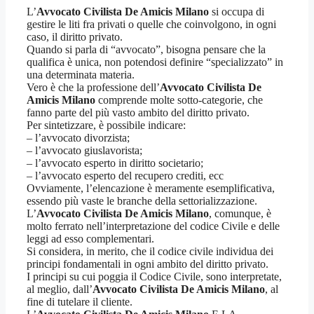
L’
Avvocato Civilista De Amicis Milano
si occupa di
gestire le liti fra privati o quelle che coinvolgono, in ogni
caso, il diritto privato.
Quando si parla di “avvocato”, bisogna pensare che la
qualifica è unica, non potendosi definire “specializzato” in
una determinata materia.
Vero è che la professione dell’
Avvocato Civilista De
Amicis Milano
comprende molte sotto-categorie, che
fanno parte del più vasto ambito del diritto privato.
Per sintetizzare, è possibile indicare:
– l’avvocato divorzista;
– l’avvocato giuslavorista;
– l’avvocato esperto in diritto societario;
– l’avvocato esperto del recupero crediti, ecc
Ovviamente, l’elencazione è meramente esemplificativa,
essendo più vaste le branche della settorializzazione.
L’
Avvocato Civilista De Amicis Milano
, comunque, è
molto ferrato nell’interpretazione del codice Civile e delle
leggi ad esso complementari.
Si considera, in merito, che il codice civile individua dei
principi fondamentali in ogni ambito del diritto privato.
I principi su cui poggia il Codice Civile, sono interpretate,
al meglio, dall’
Avvocato Civilista De Amicis Milano
, al
fine di tutelare il cliente.