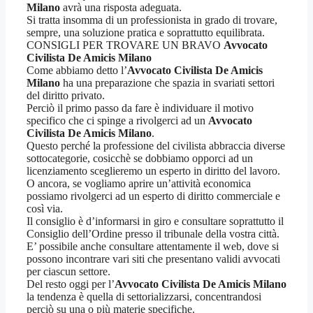
Milano
avrà una risposta adeguata.
Si tratta insomma di un professionista in grado di trovare,
sempre, una soluzione pratica e soprattutto equilibrata.
CONSIGLI PER TROVARE UN BRAVO
Avvocato
Civilista De Amicis Milano
Come abbiamo detto l’
Avvocato Civilista De Amicis
Milano
ha una preparazione che spazia in svariati settori
del diritto privato.
Perciò il primo passo da fare è individuare il motivo
specifico che ci spinge a rivolgerci ad un
Avvocato
Civilista De Amicis Milano
.
Questo perché la professione del civilista abbraccia diverse
sottocategorie, cosicchè se dobbiamo opporci ad un
licenziamento sceglieremo un esperto in diritto del lavoro.
O ancora, se vogliamo aprire un’attività economica
possiamo rivolgerci ad un esperto di diritto commerciale e
così via.
Il consiglio è d’informarsi in giro e consultare soprattutto il
Consiglio dell’Ordine presso il tribunale della vostra città.
E’ possibile anche consultare attentamente il web, dove si
possono incontrare vari siti che presentano validi avvocati
per ciascun settore.
Del resto oggi per l’
Avvocato Civilista De Amicis Milano
la tendenza è quella di settorializzarsi, concentrandosi
perciò su una o più materie specifiche.