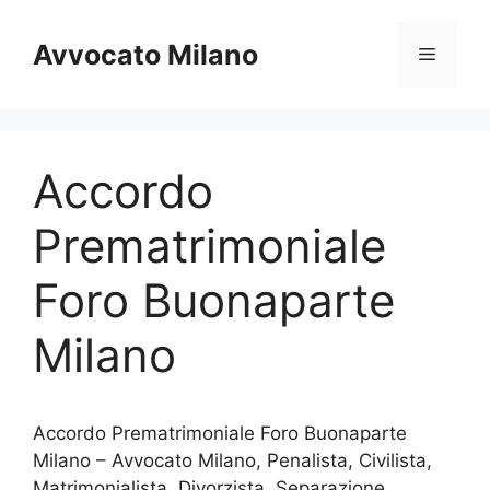
Vai
al
Avvocato Milano
Menu
contenuto
Accordo
Prematrimoniale
Foro Buonaparte
Milano
Accordo Prematrimoniale Foro Buonaparte
Milano – Avvocato Milano, Penalista, Civilista,
Matrimonialista, Divorzista, Separazione,